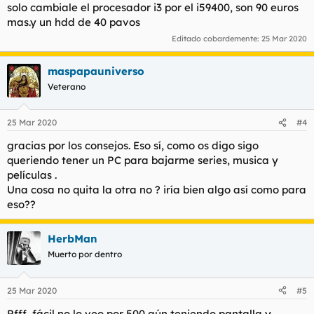
PD : Si no va el GTA V me conformo con matar cartagineses en
solo cambiale el procesador i3 por el i59400, son 90 euros
el Rome 2 TW
mas.y un hdd de 40 pavos
Editado cobardemente:
25 Mar 2020
maspapauniverso
Veterano
25 Mar 2020
#4
gracias por los consejos. Eso sí, como os digo sigo
queriendo tener un PC para bajarme series, musica y
películas .
Una cosa no quita la otra no ? iría bien algo así como para
eso??
HerbMan
Muerto por dentro
25 Mar 2020
#5
Pfff, fácil no lo veo por 500 aún teniendo pantalla y