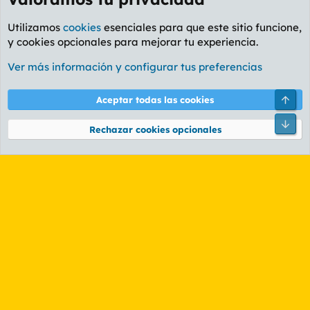
Utilizamos
cookies
esenciales para que este sitio funcione,
y cookies opcionales para mejorar tu experiencia.
Foro Informática y Videojuegos
Ver más información y configurar tus preferencias
Cookies
PL OLDSTYLE AMARILLO
Cambiar fuente
Español (ES)
Arri
Aceptar todas las cookies
Contáctanos
Términos y reglas
Política de privacidad
Ayuda
R
Pie
S
Rechazar cookies opcionales
S
®
Community platform by XenForo
© 2010-2026 XenForo Ltd.