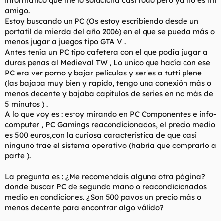
informático que me lo soluciona casi todo pero ya no es mi
t
o
amigo.
e
Estoy buscando un PC (Os estoy escribiendo desde un
m
a
portatil de mierda del año 2006) en el que se pueda más o
menos jugar a juegos tipo GTA V .
Antes tenía un PC tipo cafetera con el que podía jugar a
duras penas al Medieval TW , Lo unico que hacía con ese
PC era ver porno y bajar peliculas y series a tutti plene
(las bajaba muy bien y rapido, tengo una conexión más o
menos decente y bajaba capítulos de series en no más de
5 minutos ) .
A lo que voy es : estoy mirando en PC Componentes e info-
computer , PC Gamings reacondicionados, el precio medio
es 500 euros,con la curiosa caracteristica de que casi
ninguno trae el sistema operativo (habría que comprarlo a
parte ).
La pregunta es : ¿Me recomendais alguna otra página?
donde buscar PC de segunda mano o reacondicionados
medio en condiciones. ¿Son 500 pavos un precio más o
menos decente para encontrar algo válido?