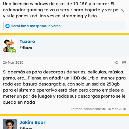
s
Una licencia windows de esas de 10-15€ y a correr. El
:
ordenador gaming te va a servir para bajarte y ver pelis,
y si le pones kodi las ves en streaming y listo
HerbMan
y
maspapauniverso
R
e
a
Tuzaro
c
c
Frikazo
i
o
n
26 Mar 2020
#9
e
s
Si además es para descargas de series, peliculas, música,
:
porno, etc... Piense en añadir un HDD de 1tb al menos para
toda esa basura descargable, con solo un ssd de 250gb
para el sistema operativo está bien pero como empiece a
meter un par de juegos y todas sus descargas pronto se le
queda en nada
Editado cobardemente:
26 Mar 2020
Jakim Boor
Frikazo