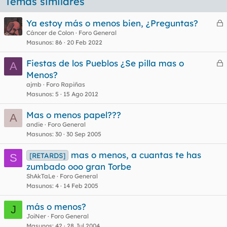
Temas similares
Ya estoy más o menos bien, ¿Preguntas?
e
Cáncer de Colon
Foro General
Masunos
86
20 Feb 2022
r
r
Fiestas de los Pueblos ¿Se pilla mas o
A
e
Menos?
r
ajmb
Foro Rapiñas
o
r
Masunos
5
15 Ago 2012
Mas o menos papel???
A
andie
Foro General
o
Masunos
30
30 Sep 2005
mas o menos, a cuantas te has
[RETARDS]
S
zumbado ooo gran Torbe
ShAkTaLe
Foro General
Masunos
4
14 Feb 2005
más o menos?
J
JoiNer
Foro General
Masunos
42
28 Jul 2004