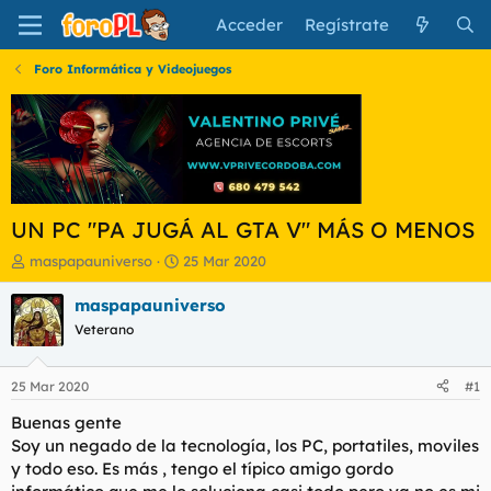
Acceder
Regístrate
Foro Informática y Videojuegos
UN PC "PA JUGÁ AL GTA V" MÁS O MENOS
I
F
maspapauniverso
25 Mar 2020
n
e
i
c
maspapauniverso
c
h
Veterano
i
a
a
d
d
e
25 Mar 2020
#1
o
i
r
n
Buenas gente
d
i
Soy un negado de la tecnología, los PC, portatiles, moviles
e
c
y todo eso. Es más , tengo el típico amigo gordo
l
i