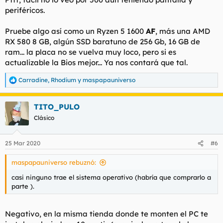
periféricos.
Pruebe algo así como un Ryzen 5 1600
AF
, más una AMD
RX 580 8 GB, algún SSD baratuno de 256 Gb, 16 GB de
ram... la placa no se vuelva muy loco, pero si es
actualizable la Bios mejor... Ya nos contará que tal.
Carradine
,
Rhodium
y
maspapauniverso
R
e
a
TITO_PULO
c
c
Clásico
i
o
n
25 Mar 2020
#6
e
s
maspapauniverso rebuznó:
:
casi ninguno trae el sistema operativo (habría que comprarlo a
parte ).
Negativo, en la misma tienda donde te monten el PC te