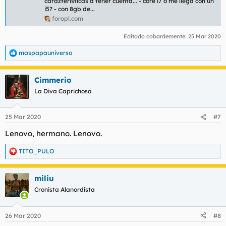
carazteristicas a tener cuenta... - core i7 o me llega con un
i5? - con 8gb de...
foropl.com
Editado cobardemente:
25 Mar 2020
maspapauniverso
R
e
a
Cimmerio
c
c
La Diva Caprichosa
i
o
n
25 Mar 2020
#7
e
s
Lenovo, hermano. Lenovo.
:
TITO_PULO
R
e
a
miliu
c
c
Cronista Alanordista
i
o
n
26 Mar 2020
#8
e