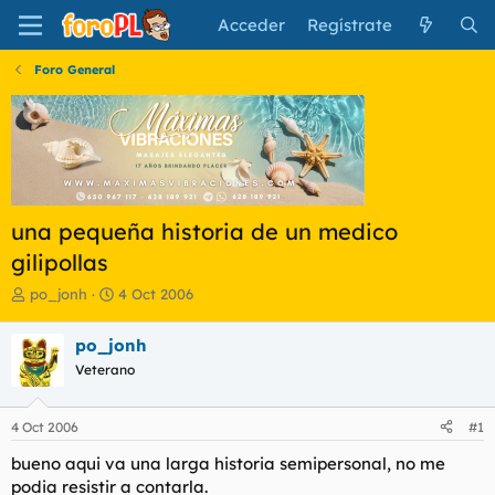
Acceder
Regístrate
Foro General
una pequeña historia de un medico
gilipollas
I
F
po_jonh
4 Oct 2006
n
e
i
c
po_jonh
c
h
Veterano
i
a
a
d
d
e
4 Oct 2006
#1
o
i
r
n
bueno aqui va una larga historia semipersonal, no me
d
i
podia resistir a contarla.
e
c