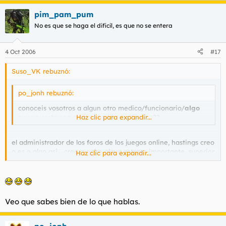
pim_pam_pum
No es que se haga el dificil, es que no se entera
4 Oct 2006
#17
Suso_VK rebuznó:
po_jonh rebuznó:
conoceis vosotros a algun otro medico/funcionario/
algo
cuyo puesto sea casi intocable y gilipollas??
Haz clic para expandir...
el administrador de los foros de los juegos online, hastings creo
q es o algo asi... creo q sufre algun retraso importante, superior
Haz clic para expandir...
al retraso medio de los moderadores y admin de esos foros
Veo que sabes bien de lo que hablas.