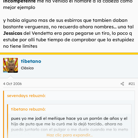
incompetente
me ha venido el nombre a la cabeza como
mejor ejemplo
y habia alguno mas de sus esbirros que tambien daban
bastante verguenza, no recuerdo ahora nombres... una tal
Jessicas
del Vendetta era para pegarse un tiro, lo poco q
estube por alli tube tiempo de comprobar que la estupidez
no tiene limites
tibetano
Clásico
4 Oct 2006
#21
sevendays rebuznó:
tibetano rebuznó:
pues yo me jodí el meñique hace ya un porrón de años y el
hijo de puta que me lo curó me lo dejó torcido.. ahora no
puedo juntarlo con el pulgar o me duele cuando me lo meto
por el culo
Haz clic para expandir...