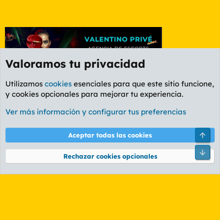
Valoramos tu privacidad
Utilizamos
cookies
esenciales para que este sitio funcione,
y cookies opcionales para mejorar tu experiencia.
Foro General
Ver más información y configurar tus preferencias
Cookies
PL OLDSTYLE AMARILLO
Cambiar fuente
Español (ES)
Arri
Aceptar todas las cookies
Contáctanos
Términos y reglas
Política de privacidad
Ayuda
R
Pie
S
Rechazar cookies opcionales
S
®
Community platform by XenForo
© 2010-2026 XenForo Ltd.