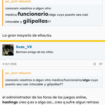
po_jonh rebuznó:
conoceis vosotros a algun otro
funcionario
medico/
/algo cuyo puesto sea casi
gilipollas
intocable y
??
La gran mayoría de ellos/as.
Suso_VK
Batman amigo de las niñas
4 Oct 2006
#7
po_jonh rebuznó:
conoceis vosotros a algun otro medico/funcionario/
algo
cuyo
puesto sea casi intocable y gilipollas??
el administrador de los foros de los juegos online,
hastings
creo q es o algo asi... creo q sufre algun retraso