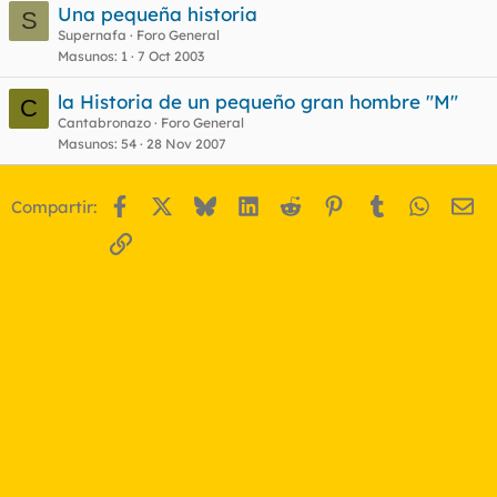
Una pequeña historia
S
Supernafa
Foro General
Masunos
1
7 Oct 2003
la Historia de un pequeño gran hombre "M"
C
Cantabronazo
Foro General
Masunos
54
28 Nov 2007
Facebook
X
Bluesky
LinkedIn
Reddit
Pinterest
Tumblr
WhatsA
Em
Compartir:
Enlace