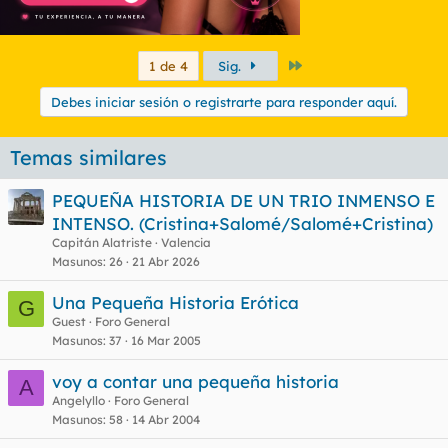
Último
1 de 4
Sig.
Debes iniciar sesión o registrarte para responder aquí.
Temas similares
PEQUEÑA HISTORIA DE UN TRIO INMENSO E
INTENSO. (Cristina+Salomé/Salomé+Cristina)
Capitán Alatriste
Valencia
Masunos
26
21 Abr 2026
Una Pequeña Historia Erótica
G
Guest
Foro General
Masunos
37
16 Mar 2005
voy a contar una pequeña historia
A
Angelyllo
Foro General
Masunos
58
14 Abr 2004