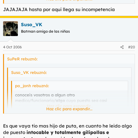
al retraso medio de los moderadores y admin de esos foros
JAJAJAJA hasta por aqui llega su incompetencia
Suso_VK
Batman amigo de las niñas
4 Oct 2006
#20
SuPeR rebuznó:
Suso_VK rebuznó:
po_jonh rebuznó:
conoceis vosotros a algun otro
medico/funcionario/
algo
cuyo puesto sea casi
intocable y gilipollas??
Haz clic para expandir...
Haz clic para expandir...
el administrador de los foros de los juegos online, hastings
Haz clic para expandir...
Es que vaya tio mas hijo de puta, en cuanto he leido algo
creo q es o algo asi... creo q sufre algun retraso importante,
de puesto
intocable y totalmente gilipollas e
JAJAJAJA hasta por aqui llega su incompetencia
superior al retraso medio de los moderadores y admin de
esos foros