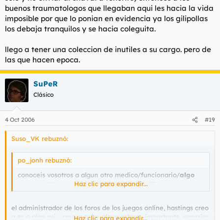
buenos traumatologos que llegaban aqui les hacia la vida
imposible por que lo ponian en evidencia ya los gilipollas
los debaja tranquilos y se hacia coleguita.
llego a tener una coleccion de inutiles a su cargo. pero de
las que hacen epoca.
SuPeR
Clásico
4 Oct 2006
#19
Suso_VK rebuznó:
po_jonh rebuznó:
conoceis vosotros a algun otro medico/funcionario/
algo
cuyo puesto sea casi intocable y gilipollas??
Haz clic para expandir...
el administrador de los foros de los juegos online, hastings creo
q es o algo asi... creo q sufre algun retraso importante, superior
Haz clic para expandir...