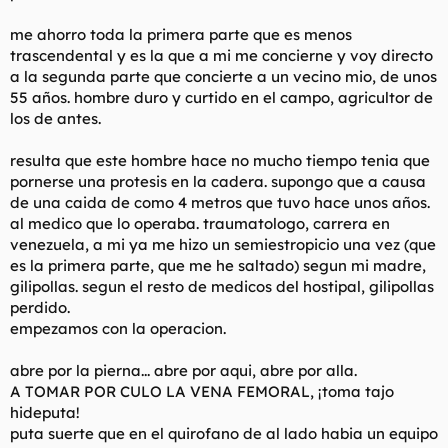
l
i
me ahorro toda la primera parte que es menos
t
o
e
trascendental y es la que a mi me concierne y voy directo
m
a la segunda parte que concierte a un vecino mio, de unos
a
55 años. hombre duro y curtido en el campo, agricultor de
los de antes.
resulta que este hombre hace no mucho tiempo tenia que
pornerse una protesis en la cadera. supongo que a causa
de una caida de como 4 metros que tuvo hace unos años.
al medico que lo operaba. traumatologo, carrera en
venezuela, a mi ya me hizo un semiestropicio una vez (que
es la primera parte, que me he saltado) segun mi madre,
gilipollas. segun el resto de medicos del hostipal, gilipollas
perdido.
empezamos con la operacion.
abre por la pierna... abre por aqui, abre por alla.
A TOMAR POR CULO LA VENA FEMORAL, ¡toma tajo
hideputa!
puta suerte que en el quirofano de al lado habia un equipo