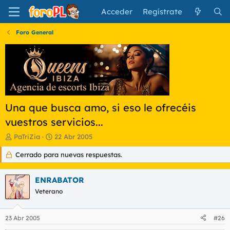
Acceder
Regístrate
Foro General
Una que busca amo, si eso le ofrecéis
vuestros servicios...
I
F
PaTriZia
22 Abr 2005
n
e
Cerrado para nuevas respuestas.
i
c
c
h
i
a
ENRABATOR
a
d
d
Veterano
e
o
i
r
n
23 Abr 2005
#26
d
i
e
c