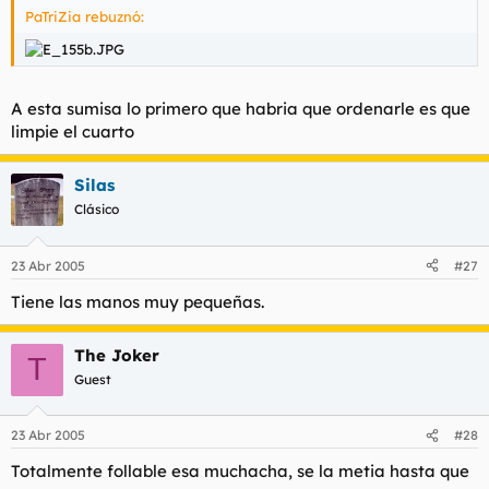
PaTriZia rebuznó:
l
i
t
o
e
m
a
A esta sumisa lo primero que habria que ordenarle es que
limpie el cuarto
Silas
Clásico
23 Abr 2005
#27
Tiene las manos muy pequeñas.
The Joker
T
Guest
23 Abr 2005
#28
Totalmente follable esa muchacha, se la metia hasta que