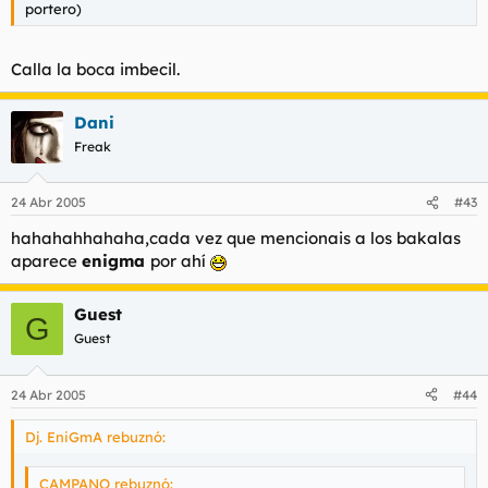
portero)
Calla la boca imbecil.
Dani
Freak
24 Abr 2005
#43
hahahahhahaha,cada vez que mencionais a los bakalas
aparece
enigma
por ahí
Guest
G
Guest
24 Abr 2005
#44
Dj. EniGmA rebuznó:
CAMPANO rebuznó: