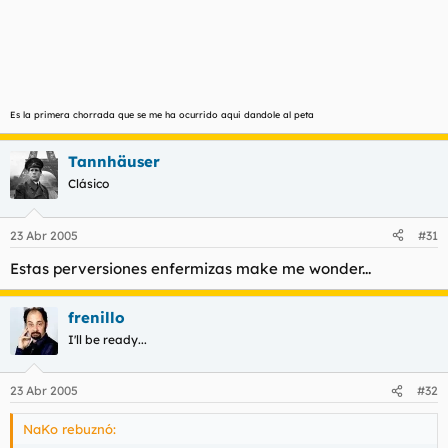
Es la primera chorrada que se me ha ocurrido aqui dandole al peta
Tannhäuser
Clásico
23 Abr 2005
#31
Estas perversiones enfermizas make me wonder...
frenillo
I'll be ready...
23 Abr 2005
#32
NaKo rebuznó: