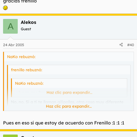
gracias frenillo
Alekos
A
Guest
24 Abr 2005
#40
NaKo rebuznó:
frenillo rebuznó:
NaKo rebuznó:
y luego nos llaman frikis a nosotros....
Haz clic para expandir...
No, no. Si a ti te llaman gilipollas, otra cosa muy diferente
Haz clic para expandir...
es lo que tu entiendas
Haz clic para expandir...
si alguien que se siente un macho por conducir borracho y sin
Pues en eso sí que estoy de acuerdo con Frenillo :1 :1 :1
seguro y afirma que "a pesar de ser heterosexual se ha comido
un par de pollas" me llama gilipollas, no puedo menos que
tomarmelo como un cumplido