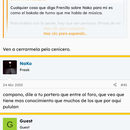
Cualquier cosa que diga Frenillo sobre Nako para mi es
como el bakala de turno que me habla de música.
Para hablar con la gente, hay que ser persona. (Frase de mi
portero)
Haz clic para expandir...
Haz clic para expandir...
Calla la boca imbecil.
Ven a cerrarmela pelo cenicero.
NaKo
Freak
24 Abr 2005
#45
campano, dile a tu portero que entre al foro, que veo que
tiene mas conocimiento que muchos de los que por aqui
pululan
Guest
G
Guest