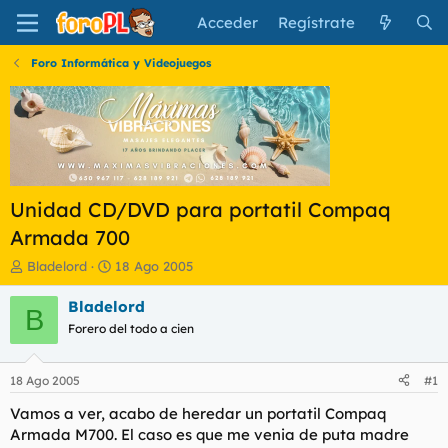
Acceder
Regístrate
Foro Informática y Videojuegos
Unidad CD/DVD para portatil Compaq
Armada 700
I
F
Bladelord
18 Ago 2005
n
e
i
c
Bladelord
B
c
h
Forero del todo a cien
i
a
a
d
d
e
18 Ago 2005
#1
o
i
r
n
Vamos a ver, acabo de heredar un portatil Compaq
d
i
Armada M700. El caso es que me venia de puta madre
e
c