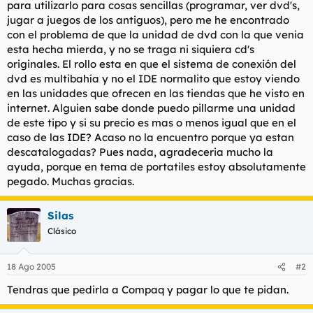
para utilizarlo para cosas sencillas (programar, ver dvd's,
l
i
jugar a juegos de los antiguos), pero me he encontrado
t
o
con el problema de que la unidad de dvd con la que venia
e
esta hecha mierda, y no se traga ni siquiera cd's
m
a
originales. El rollo esta en que el sistema de conexión del
dvd es multibahía y no el IDE normalito que estoy viendo
en las unidades que ofrecen en las tiendas que he visto en
internet. Alguien sabe donde puedo pillarme una unidad
de este tipo y si su precio es mas o menos igual que en el
caso de las IDE? Acaso no la encuentro porque ya estan
descatalogadas? Pues nada, agradeceria mucho la
ayuda, porque en tema de portatiles estoy absolutamente
pegado. Muchas gracias.
Silas
Clásico
18 Ago 2005
#2
Tendras que pedirla a Compaq y pagar lo que te pidan.