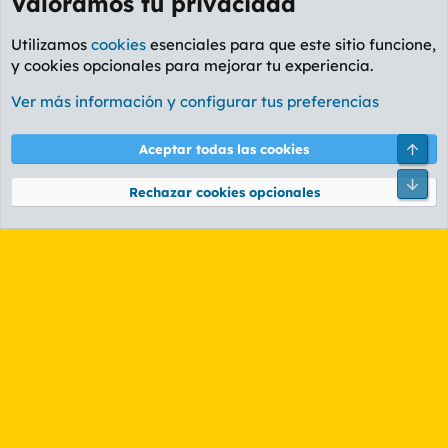
Valoramos tu privacidad
Utilizamos
cookies
esenciales para que este sitio funcione,
y cookies opcionales para mejorar tu experiencia.
Foro Informática y Videojuegos
Ver más información y configurar tus preferencias
Cookies
PL OLDSTYLE AMARILLO
Cambiar fuente
Español (ES)
Arri
Aceptar todas las cookies
Contáctanos
Términos y reglas
Política de privacidad
Ayuda
R
Pie
S
Rechazar cookies opcionales
S
®
Community platform by XenForo
© 2010-2026 XenForo Ltd.