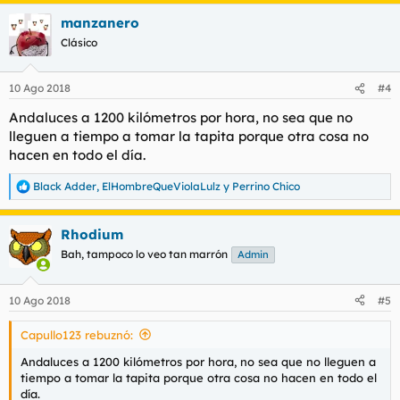
manzanero
Clásico
10 Ago 2018
#4
Andaluces a 1200 kilómetros por hora, no sea que no
lleguen a tiempo a tomar la tapita porque otra cosa no
hacen en todo el día.
Black Adder
,
ElHombreQueViolaLulz
y
Perrino Chico
R
e
a
Rhodium
c
c
Bah, tampoco lo veo tan marrón
Admin
i
o
n
10 Ago 2018
#5
e
s
Capullo123 rebuznó:
:
Andaluces a 1200 kilómetros por hora, no sea que no lleguen a
tiempo a tomar la tapita porque otra cosa no hacen en todo el
día.