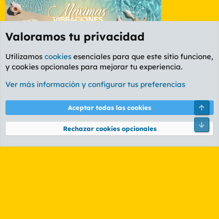
Valoramos tu privacidad
Utilizamos
cookies
esenciales para que este sitio funcione,
y cookies opcionales para mejorar tu experiencia.
Foro General
Ver más información y configurar tus preferencias
Cookies
PL OLDSTYLE AMARILLO
Cambiar fuente
Español (ES)
Arri
Aceptar todas las cookies
Contáctanos
Términos y reglas
Política de privacidad
Ayuda
R
Pie
S
Rechazar cookies opcionales
S
®
Community platform by XenForo
© 2010-2026 XenForo Ltd.