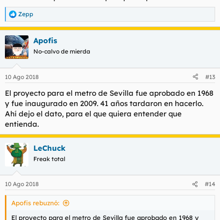
Zepp
R
e
a
Apofis
c
c
No-calvo de mierda
i
o
n
10 Ago 2018
#13
e
s
El proyecto para el metro de Sevilla fue aprobado en 1968
:
y fue inaugurado en 2009. 41 años tardaron en hacerlo.
Ahí dejo el dato, para el que quiera entender que
entienda.
LeChuck
Freak total
10 Ago 2018
#14
Apofis rebuznó:
El proyecto para el metro de Sevilla fue aprobado en 1968 y