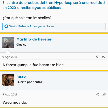
El centro de pruebas del tren Hyperloop será una realidad
en 2020 si recibe ayudas públicas
¿Por qué sois tan imbéciles?
Senior Putas
y
Amasijo de clones
R
e
a
Martillo de herejes
c
c
Clásico
i
o
n
9 Ago 2018
#2
e
s
A forest gump le fue bastante bien.
:
naxo
Muerto por dentro+
9 Ago 2018
#3
Vaya movida.