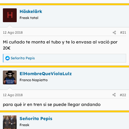
Häskelärk
H
Freak total
12 Ago 2018
#21
Mi cuñado te monta el tubo y te lo envasa al vació por
20€
Señorita Pepis
R
e
a
ElHombreQueViolaLulz
c
c
Franco Napiatto
i
o
n
12 Ago 2018
#22
e
s
para qué ir en tren si se puede llegar andando
:
Señorita Pepis
Freak