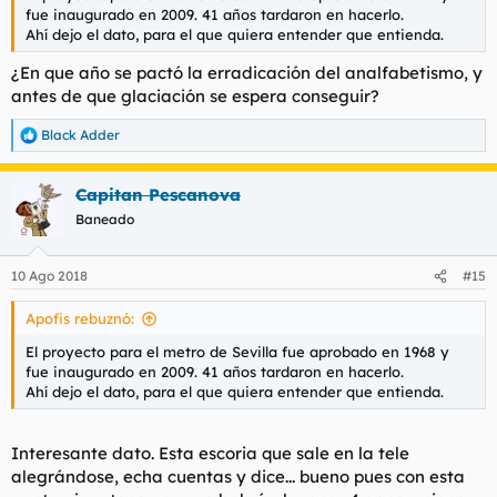
fue inaugurado en 2009. 41 años tardaron en hacerlo.
Ahí dejo el dato, para el que quiera entender que entienda.
¿En que año se pactó la erradicación del analfabetismo, y
antes de que glaciación se espera conseguir?
Black Adder
R
e
a
Capitan Pescanova
c
c
Baneado
i
o
n
10 Ago 2018
#15
e
s
Apofis rebuznó:
:
El proyecto para el metro de Sevilla fue aprobado en 1968 y
fue inaugurado en 2009. 41 años tardaron en hacerlo.
Ahí dejo el dato, para el que quiera entender que entienda.
Interesante dato. Esta escoria que sale en la tele
alegrándose, echa cuentas y dice... bueno pues con esta