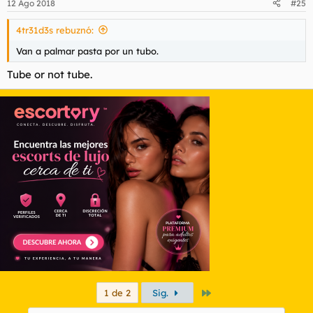
12 Ago 2018
#25
4tr31d3s rebuznó:
Van a palmar pasta por un tubo.
Tube or not tube.
Último
1 de 2
Sig.