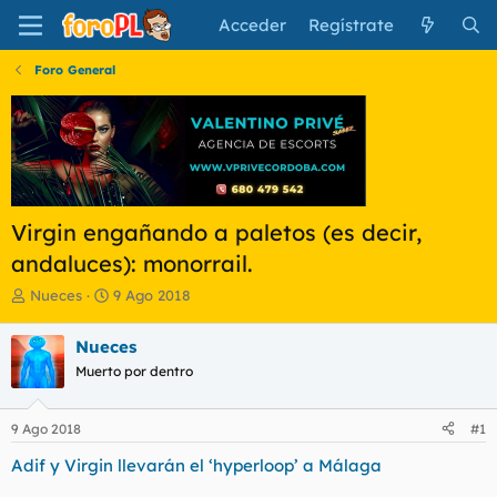
Acceder
Regístrate
Foro General
Virgin engañando a paletos (es decir,
andaluces): monorrail.
I
F
Nueces
9 Ago 2018
n
e
i
c
Nueces
c
h
Muerto por dentro
i
a
a
d
d
e
9 Ago 2018
#1
o
i
r
n
Adif y Virgin llevarán el ‘hyperloop’ a Málaga
d
i
e
c