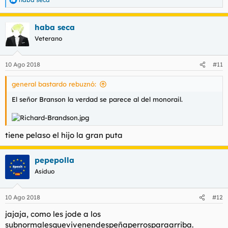
R
e
a
haba seca
c
c
Veterano
i
o
n
10 Ago 2018
#11
e
s
general bastardo rebuznó:
:
El señor Branson la verdad se parece al del monorail.
tiene pelaso el hijo la gran puta
pepepolla
Asiduo
10 Ago 2018
#12
jajaja, como les jode a los
subnormalesquevivenendespeñaperrosparaarriba.