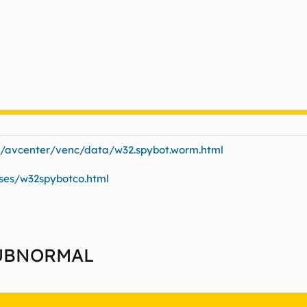
m/avcenter/venc/data/w32.spybot.worm.html
yses/w32spybotco.html
UBNORMAL