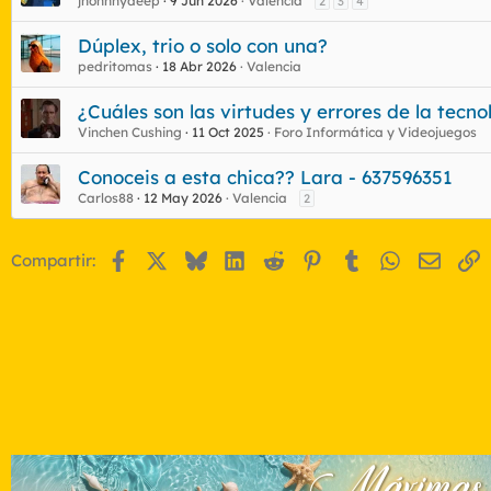
jhonnnydeep
9 Jun 2026
Valencia
2
3
4
Dúplex, trio o solo con una?
pedritomas
18 Abr 2026
Valencia
¿Cuáles son las virtudes y errores de la tecn
Vinchen Cushing
11 Oct 2025
Foro Informática y Videojuegos
Conoceis a esta chica?? Lara - 637596351
Carlos88
12 May 2026
Valencia
2
Facebook
X
Bluesky
LinkedIn
Reddit
Pinterest
Tumblr
WhatsApp
Email
E
Compartir: