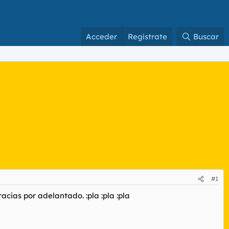
Acceder
Regístrate
Buscar
#1
cias por adelantado. :pla :pla :pla