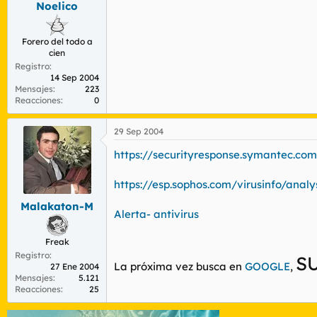
Noelico
r
n
d
i
e
c
Forero del todo a
l
i
cien
t
o
Registro
e
14 Sep 2004
m
Mensajes
223
a
Reacciones
0
29 Sep 2004
https://securityresponse.symantec.co
https://esp.sophos.com/virusinfo/anal
Malakaton-M
Alerta- antivirus
Freak
Registro
S
La próxima vez busca en
GOOGLE
,
27 Ene 2004
Mensajes
5.121
Reacciones
25