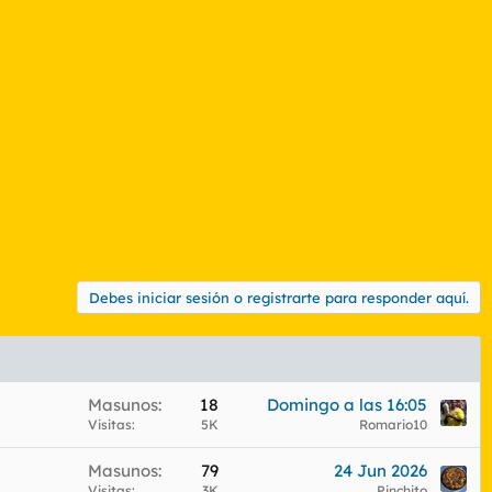
Debes iniciar sesión o registrarte para responder aquí.
Masunos
18
Domingo a las 16:05
Visitas
5K
Romario10
Masunos
79
24 Jun 2026
Visitas
3K
Pinchito