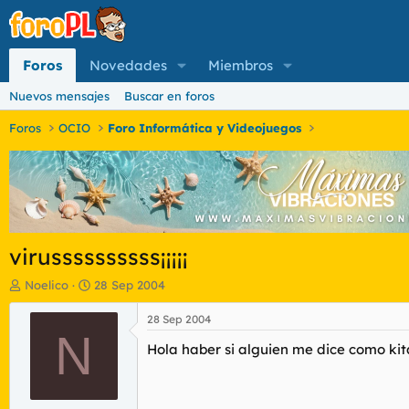
Foros
Novedades
Miembros
Nuevos mensajes
Buscar en foros
Foros
OCIO
Foro Informática y Videojuegos
virussssssssss¡¡¡¡¡
I
F
Noelico
28 Sep 2004
n
e
i
c
28 Sep 2004
c
N
h
Hola haber si alguien me dice como kita
i
a
a
d
d
e
o
i