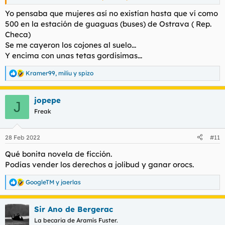
Yo pensaba que mujeres así no existían hasta que ví como
500 en la estación de guaguas (buses) de Ostrava ( Rep.
Checa)
Se me cayeron los cojones al suelo...
Y encima con unas tetas gordisimas...
Kramer99
,
miliu
y
spizo
R
e
a
jopepe
c
J
c
Freak
i
o
n
28 Feb 2022
#11
e
s
Qué bonita novela de ficción.
:
Podías vender los derechos a jolibud y ganar orocs.
GoogleTM
y
jaerlas
R
e
a
Sir Ano de Bergerac
c
c
La becaria de Aramís Fuster.