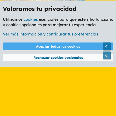
Valoramos tu privacidad
Utilizamos
cookies
esenciales para que este sitio funcione,
y cookies opcionales para mejorar tu experiencia.
Foro Rapiñas
Ver más información y configurar tus preferencias
Cookies
PL OLDSTYLE AMARILLO
Cambiar fuente
Español (ES)
Arri
Aceptar todas las cookies
Contáctanos
Términos y reglas
Política de privacidad
Ayuda
R
Pie
S
Rechazar cookies opcionales
S
®
Community platform by XenForo
© 2010-2026 XenForo Ltd.