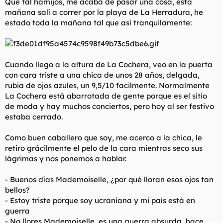
Qué tal hamijos, me acaba de pasar una cosa, esta
l
i
mañana salí a correr por la playa de La Herradura, he
t
o
estado toda la mañana tal que así tranquilamente:
e
m
a
Cuando llego a la altura de La Cochera, veo en la puerta
con cara triste a una chica de unos 28 años, delgada,
rubia de ojos azules, un 9,5/10 facilmente. Normalmente
La Cochera está abarrotada de gente porque es el sitio
de moda y hay muchos conciertos, pero hoy al ser festivo
estaba cerrado.
Como buen caballero que soy, me acerco a la chica, le
retiro grácilmente el pelo de la cara mientras seco sus
lágrimas y nos ponemos a hablar.
- Buenos días Mademoiselle, ¿por qué lloran esos ojos tan
bellos?
- Estoy triste porque soy ucraniana y mi país está en
guerra
- No llores Mademoiselle, es una guerra absurda, hace