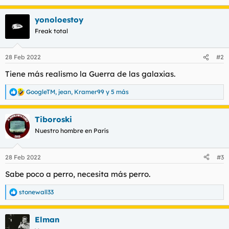
e
a
yonoloestoy
c
c
Freak total
i
o
n
28 Feb 2022
#2
e
s
Tiene más realismo la Guerra de las galaxias.
:
GoogleTM
,
jean
,
Kramer99
y 5 más
R
e
a
Tiboroski
c
c
Nuestro hombre en París
i
o
n
28 Feb 2022
#3
e
s
Sabe poco a perro, necesita más perro.
:
stonewall33
R
e
a
Elman
c
c