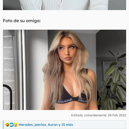
Foto de su amiga:
Editado cobardemente:
28 Feb 2022
Herodes
,
jaerlas
,
Auron
y 15 más
R