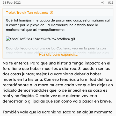
n
28 Feb 2022
#15
e
s
Trolak Trolak Tun rebuznó:
:
Qué tal hamijos, me acaba de pasar una cosa, esta mañana salí
a correr por la playa de La Herradura, he estado toda la
mañana tal que así tranquilamente:
Cuando llego a la altura de La Cochera, veo en la puerta con
cara triste a una chica de unos 28 años, delgada, rubia de ojos
Haz clic para expandir...
azules, un 9,5/10 facilmente. Normalmente La Cochera está
abarrotada de gente porque es el sitio de moda y hay muchos
No te enteras. Para que una historia tenga impacto en el
conciertos, pero hoy al ser festivo estaba cerrado.
foro tiene que haber muertes o diarrea. Si pueden ser las
dos cosas juntas; mejor. La ucraniana debería haber
Como buen caballero que soy, me acerco a la chica, le retiro
muerto en tu historia. Con eso tendrías a la mitad del foro
grácilmente el pelo de la cara mientras seco sus lágrimas y nos
recordándote a la moza muerta cada vez que les dejes en
ponemos a hablar.
ridículo demostrándoles que lo de imbécil en su caso es
- Buenos días Mademoiselle, ¿por qué lloran esos ojos tan
real y no fingido. O cada vez que quieran vovler a
bellos?
demostrar lo gilipollas que son como va a pasar en breve.
- Estoy triste porque soy ucraniana y mi país está en guerra
- No llores Mademoiselle, es una guerra absurda, hace 500 años
También vale que la ucraniana sacara en algún momento
se iniciaban guerras por mujeres como tú