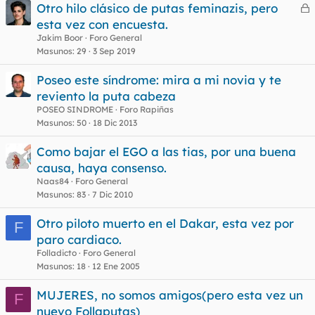
Otro hilo clásico de putas feminazis, pero
detalles porque es que me hizo cosas indescriptibles que no
e
esta vez con encuesta.
me habían hecho nunca.
r
Jakim Boor
Foro General
Después de follar durante un par de horas me dijo que se tenía
r
Masunos
29
3 Sep 2019
que ir al consulado de Ucrania que hay en La Herradura,
porque su mejor amiga quiere huir del país, pero está teniendo
Poseo este síndrome: mira a mi novia y te
problemas con el visado. Yo, como buen caballero, me ofrecí a
reviento la puta cabeza
o
agilizarle los trámites y ella en agradecimiento me dijo que
POSEO SINDROME
Foro Rapiñas
ambas son bi y estarían en deuda conmigo, así que igual cae
Masunos
50
18 Dic 2013
trío. Luego nos intercambiamos nuestras cuentas de Pinterest
para estar en contacto y se marchó.
Como bajar el EGO a las tias, por una buena
Os iré informando de las novedades.
causa, haya consenso.
Naas84
Foro General
Foto de la Ucraniana de la playa:
Masunos
83
7 Dic 2010
Otro piloto muerto en el Dakar, esta vez por
F
paro cardiaco.
Folladicto
Foro General
Masunos
18
12 Ene 2005
MUJERES, no somos amigos(pero esta vez un
F
nuevo Follaputas)