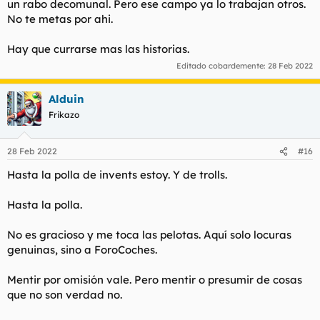
un rabo decomunal. Pero ese campo ya lo trabajan otros.
- Ay, qué bueno eres. Pues quería entrar aquí a un concierto
No te metas por ahi.
para relajarme, pero está cerrado
- Por supuesto, Mademoiselle, hoy es festivo, no es día para
estar triste, es día para festejar
Hay que currarse mas las historias.
- No tengo nada que festejar
Editado cobardemente:
28 Feb 2022
- ¿Cómo que no? Tenemos que festejar que nos hemos
conocido
Alduin
En ese momento me he acercado y nos hemos besado. Tras
Frikazo
enrollarnos un rato le he dicho que si quería escuchar música,
tenía un piano en casa, a lo que me respondió que podíamos
subir a mi piso y le podía tocar todo lo que yo quisiera.
28 Feb 2022
#16
Esto fue lo único que NO se tocó a lo largo de la mañana:
Hasta la polla de invents estoy. Y de trolls.
Hasta la polla.
No es gracioso y me toca las pelotas. Aquí solo locuras
genuinas, sino a ForoCoches.
Mentir por omisión vale. Pero mentir o presumir de cosas
que no son verdad no.