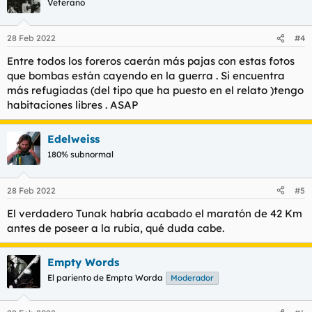
Veterano
i
o
n
28 Feb 2022
#4
e
s
Entre todos los foreros caerán más pajas con estas fotos
:
que bombas están cayendo en la guerra . Si encuentra
más refugiadas (del tipo que ha puesto en el relato )tengo
habitaciones libres . ASAP
Edelweiss
180% subnormal
28 Feb 2022
#5
El verdadero Tunak habría acabado el maratón de 42 Km
antes de poseer a la rubia, qué duda cabe.
Empty Words
El pariento de Empta Worda
Moderador