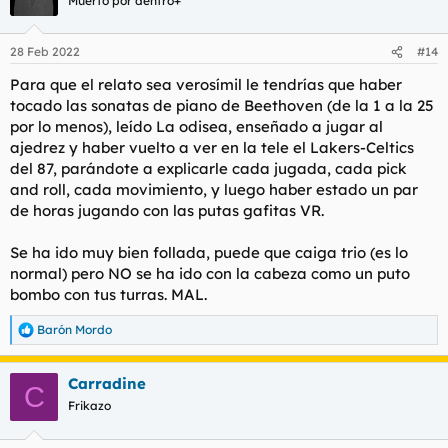
Muerto por dentro+
28 Feb 2022
#14
Para que el relato sea verosímil le tendrías que haber
tocado las sonatas de piano de Beethoven (de la 1 a la 25
por lo menos), leído La odisea, enseñado a jugar al
ajedrez y haber vuelto a ver en la tele el Lakers-Celtics
del 87, parándote a explicarle cada jugada, cada pick
and roll, cada movimiento, y luego haber estado un par
de horas jugando con las putas gafitas VR.
Se ha ido muy bien follada, puede que caiga trio (es lo
normal) pero NO se ha ido con la cabeza como un puto
bombo con tus turras. MAL.
Barón Mordo
R
e
a
Carradine
c
C
c
Frikazo
i
o