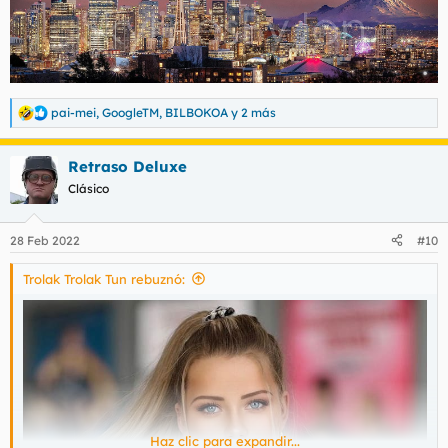
pai-mei
,
GoogleTM
,
BILBOKOA
y 2 más
R
e
a
Retraso Deluxe
c
c
Clásico
i
o
n
28 Feb 2022
#10
e
s
Trolak Trolak Tun rebuznó:
:
Haz clic para expandir...