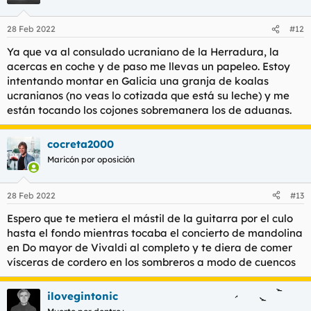
i
o
n
28 Feb 2022
#12
e
s
Ya que va al consulado ucraniano de la Herradura, la
:
acercas en coche y de paso me llevas un papeleo. Estoy
intentando montar en Galicia una granja de koalas
ucranianos (no veas lo cotizada que está su leche) y me
están tocando los cojones sobremanera los de aduanas.
cocreta2000
Maricón por oposición
28 Feb 2022
#13
Espero que te metiera el mástil de la guitarra por el culo
hasta el fondo mientras tocaba el concierto de mandolina
en Do mayor de Vivaldi al completo y te diera de comer
vísceras de cordero en los sombreros a modo de cuencos
ilovegintonic