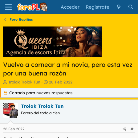
Acceder
Regístrate
Foro Rapiñas
Vuelvo a cornear a mi novia, pero esta vez
por una buena razón
I
F
Trolak Trolak Tun
28 Feb 2022
n
e
Cerrado para nuevas respuestas.
i
c
c
h
i
a
Trolak Trolak Tun
a
d
Forero del todo a cien
d
e
o
i
r
n
28 Feb 2022
#1
d
i
e
c