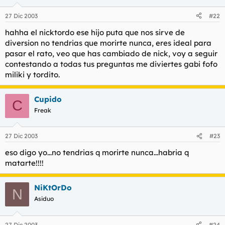
27 Dic 2003
#22
hahha el nicktordo ese hijo puta que nos sirve de
diversion no tendrias que morirte nunca, eres ideal para
pasar el rato, veo que has cambiado de nick, voy a seguir
contestando a todas tus preguntas me diviertes gabi fofo
miliki y tordito.
Cupido
C
Freak
27 Dic 2003
#23
eso digo yo...no tendrias q morirte nunca...habria q
matarte!!!!
NiKtOrDo
N
Asiduo
27 Dic 2003
#24