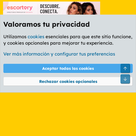
Valoramos tu privacidad
Utilizamos
cookies
esenciales para que este sitio funcione,
y cookies opcionales para mejorar tu experiencia.
Foro General
Ver más información y configurar tus preferencias
Cookies
PL OLDSTYLE AMARILLO
Cambiar fuente
Español (ES)
Arri
Aceptar todas las cookies
Contáctanos
Términos y reglas
Política de privacidad
Ayuda
R
Pie
S
Rechazar cookies opcionales
S
®
Community platform by XenForo
© 2010-2026 XenForo Ltd.