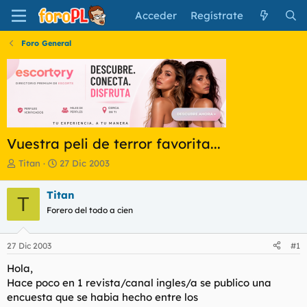
Acceder
Regístrate
Foro General
Vuestra peli de terror favorita...
I
F
Titan
27 Dic 2003
n
e
i
c
Titan
T
c
h
Forero del todo a cien
i
a
a
d
d
e
27 Dic 2003
#1
o
i
r
n
Hola,
d
i
Hace poco en 1 revista/canal ingles/a se publico una
e
c
encuesta que se habia hecho entre los
l
i