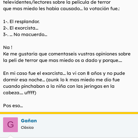
televidentes/lectores sobre la pelicula de terror
t
o
e
que mas miedo les había causado... la votación fue.:
m
a
1-. El resplandor.
2-. El exorcista...
3-. ... No macuerdo...
Na !
Ke me gustaria que comentaseis vustras opiniones sobre
la peli de terror que mas miedo os a dado y porque....
En mi caso fue el exorcista... la vi con 8 años y no pude
dormir esa noche... (aunk lo k mas miedo me dio fue
cuando pinchaban a la niña con las jeringas en la
cabeza.... uffff)
Pos eso...
Gañan
G
Clásico