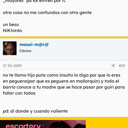
,,mayores'' pa ke entren por ti.
otra cosa no me confundas con otra gente
un beso
NiKtordo
masai-m@r@
Clásico
27 Dic 2003
#25
no te llamo hijo puta como insulto lo digo por que lo eres
en peguera(por que es peguera en mallorquin) y todo el
barrio conoce a tu madre que se hace pasar por guiri para
follar con todos
pd: di donde y cuando valiente