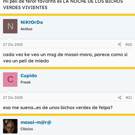
mi peli de teror favorita es LA NOCHE DE LOS BICHOS
VERDES VIVIENTES
NiKtOrDo
N
Asiduo
27 Dic 2003
#20
cada vez ke veo un msg de masai-mara, parece como si
veo un peli de miedo
Cupido
C
Freak
27 Dic 2003
#21
esa me suena...es de unos bichos verdes de felpa?
masai-m@r@
Clásico