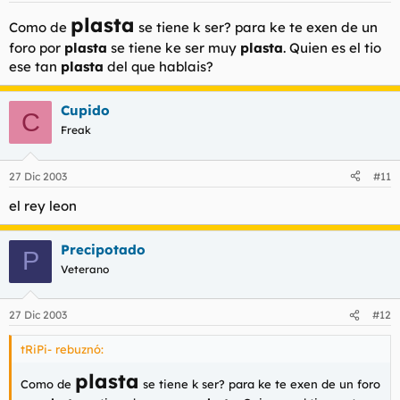
plasta
Como de
se tiene k ser? para ke te exen de un
foro por
plasta
se tiene ke ser muy
plasta
. Quien es el tio
ese tan
plasta
del que hablais?
Cupido
C
Freak
27 Dic 2003
#11
el rey leon
Precipotado
P
Veterano
27 Dic 2003
#12
tRiPi- rebuznó:
plasta
Como de
se tiene k ser? para ke te exen de un foro