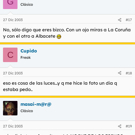
G
Clásico
27 Dic 2003
#17
No, sólo digo que eres bizco. Con un ojo miras a La Coruña
y con el otro a Albacete
Cupido
C
Freak
27 Dic 2003
#18
eso es cosa de las luces...y q me hice la foto un dia q
estaba pedo..
masai-m@r@
Clásico
27 Dic 2003
#19