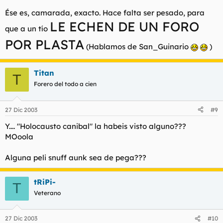
Ése es, camarada, exacto. Hace falta ser pesado, para
LE ECHEN DE UN FORO
que a un tío
POR PLASTA
(Hablamos de San_Guinario
)
Titan
T
Forero del todo a cien
27 Dic 2003
#9
Y.... "Holocausto canibal" la habeis visto alguno???
MOoola
Alguna peli snuff aunk sea de pega???
tRiPi-
T
Veterano
27 Dic 2003
#10