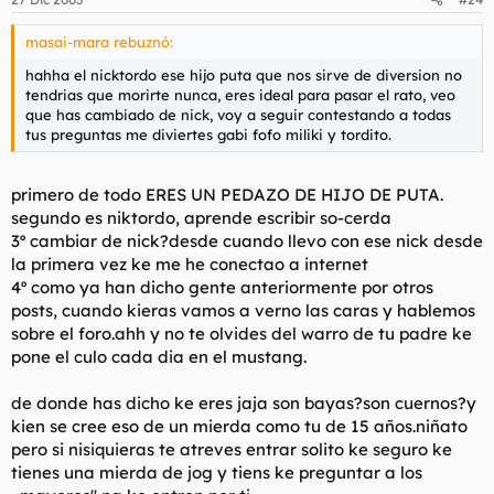
masai-mara rebuznó:
hahha el nicktordo ese hijo puta que nos sirve de diversion no
tendrias que morirte nunca, eres ideal para pasar el rato, veo
que has cambiado de nick, voy a seguir contestando a todas
tus preguntas me diviertes gabi fofo miliki y tordito.
primero de todo ERES UN PEDAZO DE HIJO DE PUTA.
segundo es niktordo, aprende escribir so-cerda
3º cambiar de nick?desde cuando llevo con ese nick desde
la primera vez ke me he conectao a internet
4º como ya han dicho gente anteriormente por otros
posts, cuando kieras vamos a verno las caras y hablemos
sobre el foro.ahh y no te olvides del warro de tu padre ke
pone el culo cada dia en el mustang.
de donde has dicho ke eres jaja son bayas?son cuernos?y
kien se cree eso de un mierda como tu de 15 años.niñato
pero si nisiquieras te atreves entrar solito ke seguro ke
tienes una mierda de jog y tiens ke preguntar a los