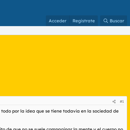
Acceder
Regístrate
Buscar
#1
todo por la idea que se tiene todavia en la sociedad de
ito de que no se suele compaginar la mente y el cuerpo no