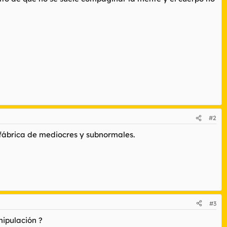
#2
 fábrica de mediocres y subnormales.
#3
nipulación ?