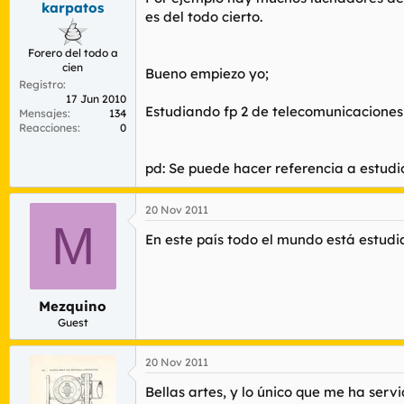
karpatos
r
n
es del todo cierto.
d
i
e
c
Forero del todo a
l
i
cien
t
o
Bueno empiezo yo;
Registro
e
17 Jun 2010
m
Estudiando fp 2 de telecomunicaciones e
Mensajes
134
a
Reacciones
0
pd: Se puede hacer referencia a estud
20 Nov 2011
M
En este país todo el mundo está estudi
Mezquino
Guest
20 Nov 2011
Bellas artes, y lo único que me ha serv