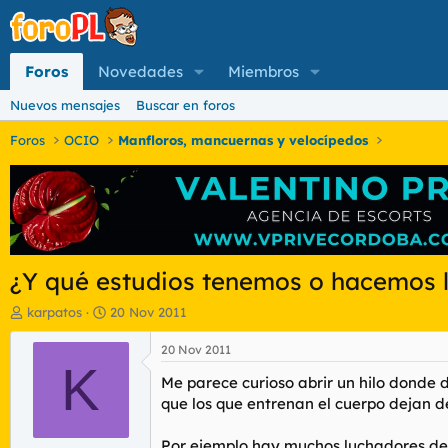
Foros
Novedades
Miembros
Nuevos mensajes
Buscar en foros
Foros
OCIO
Manfloros, mancuernas y velocípedos
¿Y qué estudios tenemos o hacemos l
I
F
karpatos
20 Nov 2011
n
e
i
c
20 Nov 2011
c
K
h
Me parece curioso abrir un hilo donde 
i
a
a
d
que los que entrenan el cuerpo dejan de
d
e
o
i
Por ejemplo hay muchos luchadores de l