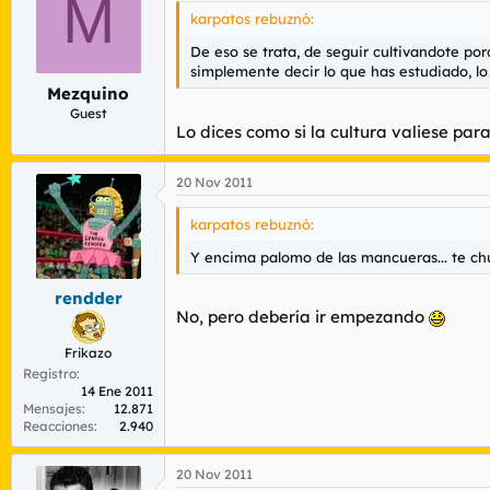
M
karpatos rebuznó:
De eso se trata, de seguir cultivandote por
simplemente decir lo que has estudiado, lo
Mezquino
Guest
Lo dices como si la cultura valiese para
20 Nov 2011
karpatos rebuznó:
Y encima palomo de las mancueras... te chu
rendder
No, pero debería ir empezando
Frikazo
Registro
14 Ene 2011
Mensajes
12.871
Reacciones
2.940
20 Nov 2011