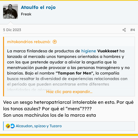
a
Ataulfo el rojo
c
c
Freak
i
o
n
5 Dic 2023
#4
e
s
mitokondrios rebuznó:
:
La marca finlandesa de productos de
higiene
Vuokkoset
ha
lanzado al mercado unos tampones orientados a hombres y
con los que pretende ayudar a aliviar la angustia que la
menstruación puede provocar a las personas transgénero y no
binarias. Bajo el nombre
"Tampon for Men",
la compañía
busca resaltar la diversidad de experiencias relacionadas con
el periodo que pueden encontrarse entre diferentes
identidades de género.
Haz clic para expandir...
Según apunta la marca en un comunicado, el 93% de los
Veo un sesgo heteropatriarcal intolerable en esto. Por qué
hombres transgénero han experimentado
disforia de género
los tonos azules? Por qué el “mens”????
relacionada con la menstruación.
Esta sensación de profunda
Son unos machirulos los de la marca esta
incomodidad y aflicción es la que pueden llegar a
experimentar las personas cuando su sexo biológico no
Alcaudon
,
spizoo
y
Tuzaro
R
coincide con su identidad de género. Y es una que Vuokkoset
e
está tratando de aplacar con el nuevo producto, lanzado
a