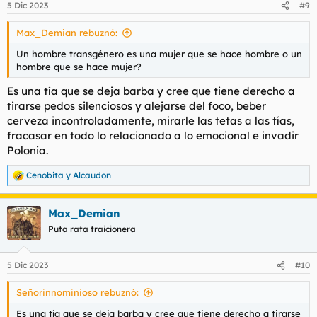
5 Dic 2023
#9
e
s
Max_Demian rebuznó:
:
Un hombre transgénero es una mujer que se hace hombre o un
hombre que se hace mujer?
Es una tía que se deja barba y cree que tiene derecho a
tirarse pedos silenciosos y alejarse del foco, beber
cerveza incontroladamente, mirarle las tetas a las tías,
fracasar en todo lo relacionado a lo emocional e invadir
Polonia.
Cenobita
y
Alcaudon
R
e
a
Max_Demian
c
c
Puta rata traicionera
i
o
n
5 Dic 2023
#10
e
s
Señorinnominioso rebuznó:
:
Es una tía que se deja barba y cree que tiene derecho a tirarse