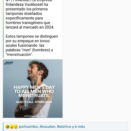
patizambo
,
Alcaudon
,
Relativo
y 6 más
R