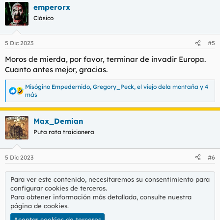
durante la Semana Internacional de Concienciación sobre las
emperorx
c
Personas Transgénero, celebrada entre el 13 y el 19 de
c
Clásico
noviembre.
i
o
Ver el archivos adjunto 151409
n
5 Dic 2023
#5
e
s
Moros de mierda, por favor, terminar de invadir Europa.
Vuokkoset For men tampon
:
Cuanto antes mejor, gracias.
Periods aren’t just an issue for women, as trans men
and non-binary people may also have a womb and
Misógino Empedernido
,
Gregory_Peck
,
el viejo dela montaña
y 4
periods. That’s why Vuokkoset launches tampon for
R
más
men during international Transgender Awareness…
e
vuokkoset.fi
a
c
Max_Demian
c
Ver el archivos adjunto 151410
Puta rata traicionera
i
Ver el archivos adjunto 151411
o
n
e
5 Dic 2023
#6
s
:
Para ver este contenido, necesitaremos su consentimiento para
configurar cookies de terceros.
Para obtener información más detallada, consulte nuestra
página de cookies
.
Aceptar cookies de terceros