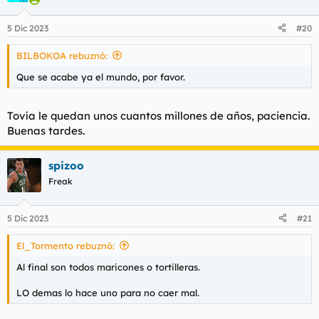
spizoo rebuznó:
:
Yo me lío con tanta terminología.
Al final son todos maricones o tortilleras.
LO demas lo hace uno para no caer mal.
Sonic88
y
pai-mei
R
e
a
pai-mei
c
c
Muerto por dentro
Mierda de forero
i
o
n
5 Dic 2023
#19
e
s
Max_Demian rebuznó:
:
Me parece bien. Si me declaro no binario y digo que tengo
dolores de regla el médico tiene que darme días de reposo.
Road to paguita 2023.