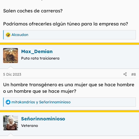
Salen coches de carreras?
Podríamos ofrecerles algún túneo para la empresa no?
Alcaudon
R
e
a
Max_Demian
c
c
Puta rata traicionera
i
o
n
5 Dic 2023
#8
e
s
Un hombre transgénero es una mujer que se hace hombre
:
o un hombre que se hace mujer?
mitokondrios
y
Señorinnominioso
R
e
a
Señorinnominioso
c
c
Veterano
i
o
n