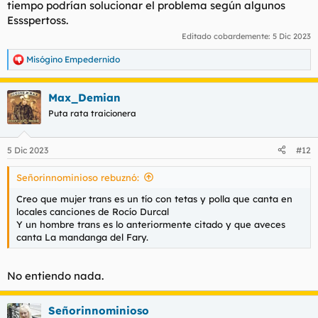
tiempo podrían solucionar el problema según algunos
Essspertoss.
Editado cobardemente:
5 Dic 2023
Misógino Empedernido
R
e
a
Max_Demian
c
c
Puta rata traicionera
i
o
n
5 Dic 2023
#12
e
s
Señorinnominioso rebuznó:
:
Creo que mujer trans es un tío con tetas y polla que canta en
locales canciones de Rocío Durcal
Y un hombre trans es lo anteriormente citado y que aveces
canta La mandanga del Fary.
No entiendo nada.
Señorinnominioso