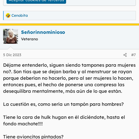
Cenobita
R
e
a
Señorinnominioso
c
c
Veterano
i
o
n
5 Dic 2023
#7
e
s
Déjame entenderlo, siguen siendo tampones para mujeres
:
no?. Son tías que se dejan barba y al menstruar se rayan
porque deberían no hacerlo, pero al ser mujeres lo hacen,
entonces pues, el hecho de ponerse una compresa las
desequilibra mentalmente, más aún de lo que están.
La cuestión es, como sería un tampón para hombres?
Tiene la cara de hulk hugan en él diciéndote, hasta el
fondo machote!!!!
Tiene avioncitos pintados?