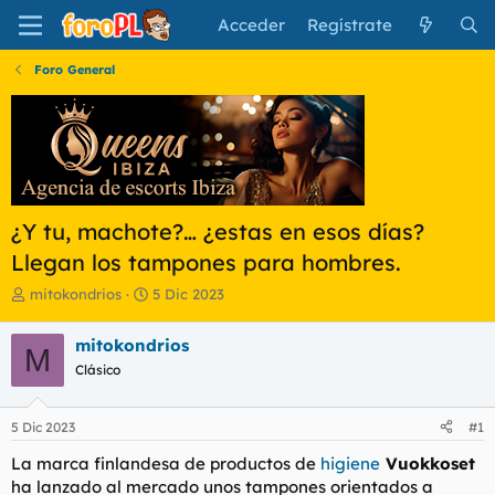
Acceder
Regístrate
Foro General
¿Y tu, machote?… ¿estas en esos días?
Llegan los tampones para hombres.
I
F
mitokondrios
5 Dic 2023
n
e
i
c
mitokondrios
M
c
h
Clásico
i
a
a
d
d
e
5 Dic 2023
#1
o
i
r
n
La marca finlandesa de productos de
higiene
Vuokkoset
d
i
ha lanzado al mercado unos tampones orientados a
e
c