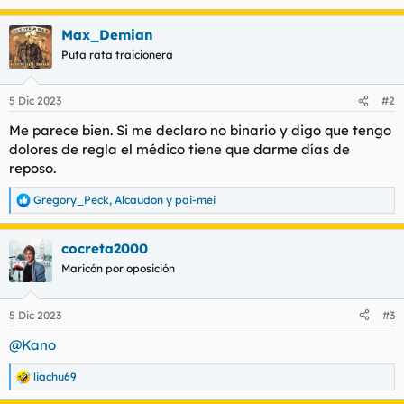
e
a
Max_Demian
c
c
Puta rata traicionera
i
o
n
5 Dic 2023
#2
e
s
Me parece bien. Si me declaro no binario y digo que tengo
:
dolores de regla el médico tiene que darme días de
reposo.
Gregory_Peck
,
Alcaudon
y
pai-mei
R
e
a
cocreta2000
c
c
Maricón por oposición
i
o
n
5 Dic 2023
#3
e
s
@Kano
:
liachu69
R
e