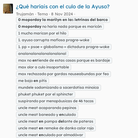
¿Qué haríais con el culo de la Ayuso?
Trujamán
Tema
8 Nov 2024
0
moporday
la
marilyn
en
la
s
letrinas
del
barco
0
moporday
no haría nada porque es maricón
1 mucho maricon por el hilo
1. ayuso corrupta mafiosa progre-woke
1. pp = psoe = globalismo = dictadura progre-woke
analanalanalanalanalanal
max no
en
tiende de estas cosas porque es bardaje
max olor a culo insoportable
max rechazado por gordas nauseabundas por feo
me bajo
en
pitis
mundele sodomizando a sacerdotisa minoica
phuket phuket por el sphincter
suspirando por menopáusicas de 46 tacos
uncle meat acaparando pepinos
uncle meat baneado y
en
culado
uncle meat
en
pompa
del
ante de pateras
uncle meat
en
remake de danko calor rojo
uncle meat
en
culado por almodóvar