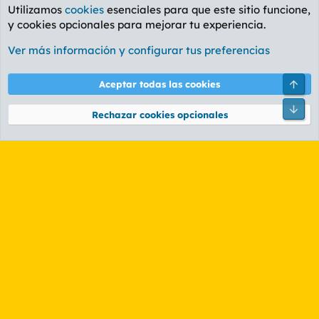
Utilizamos
cookies
esenciales para que este sitio funcione,
y cookies opcionales para mejorar tu experiencia.
Etiquetas
Ver más información y configurar tus preferencias
Cookies
PL OLDSTYLE AMARILLO
Cambiar fuente
Español (ES)
Arri
Aceptar todas las cookies
Contáctanos
Términos y reglas
Política de privacidad
Ayuda
R
Pie
S
Rechazar cookies opcionales
S
®
Community platform by XenForo
© 2010-2026 XenForo Ltd.