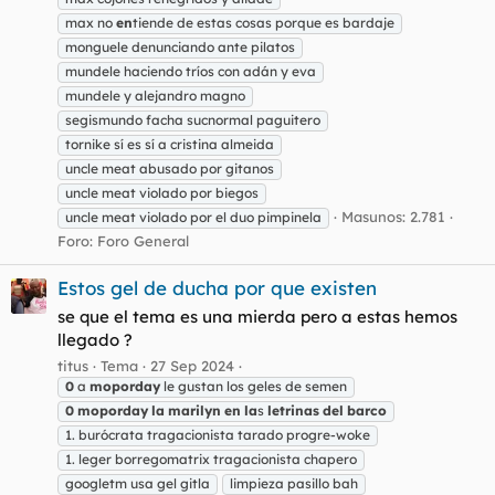
max no
en
tiende de estas cosas porque es bardaje
monguele denunciando ante pilatos
mundele haciendo tríos con adán y eva
mundele y alejandro magno
segismundo facha sucnormal paguitero
tornike sí es sí a cristina almeida
uncle meat abusado por gitanos
uncle meat violado por biegos
Masunos: 2.781
uncle meat violado por el duo pimpinela
Foro:
Foro General
Estos gel de ducha por que existen
se que el tema es una mierda pero a estas hemos
llegado ?
titus
Tema
27 Sep 2024
0
a
moporday
le gustan los geles de semen
0
moporday
la
marilyn
en
la
s
letrinas
del
barco
1. burócrata tragacionista tarado progre-woke
1. leger borregomatrix tragacionista chapero
googletm usa gel gitla
limpieza pasillo bah