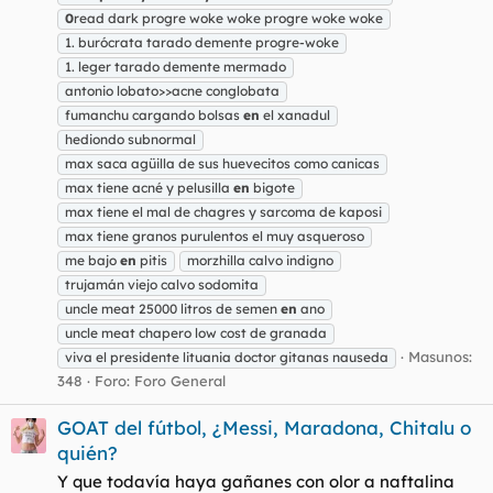
0
read dark progre woke woke progre woke woke
1. burócrata tarado demente progre-woke
1. leger tarado demente mermado
antonio lobato>>acne conglobata
fumanchu cargando bolsas
en
el xanadul
hediondo subnormal
max saca agüilla de sus huevecitos como canicas
max tiene acné y pelusilla
en
bigote
max tiene el mal de chagres y sarcoma de kaposi
max tiene granos purulentos el muy asqueroso
me bajo
en
pitis
morzhilla calvo indigno
trujamán viejo calvo sodomita
uncle meat 25000 litros de semen
en
ano
uncle meat chapero low cost de granada
Masunos:
viva el presidente lituania doctor gitanas nauseda
348
Foro:
Foro General
GOAT del fútbol, ¿Messi, Maradona, Chitalu o
quién?
Y que todavía haya gañanes con olor a naftalina