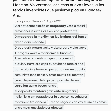
Moncloa. Volveremos, con esas nuevas leyes, a los
tercios invencibles que pusieron pica en Flandes?
Ahí...
cuellopavo
Tema
6 Ago 2022
0
el deficiente estrábico
moporday
vota a messi
0
masones jesuitas vs sionismo protestante
0
moporday
la
marilyn
en
la
s
letrinas
del
barco
0
read dark meando
0
read dark progre woke woke progre woke woke
1. progres woke = manicomio subnormal
1. sociata-comunistas = gentuza criminal
alduin y travelord espíritu navideño todo el año
ban a alduin y tavelord por papa noel
en
agosto
comunista londinense y otras multis
del
monton
curro de porrero de
la
psoe a porrista de vox
curro fantasma bocachancla
el viejo
del
a montaña graciosito sin gracia
halienijena cm pagado por
la
psoe con cacahuetes
macarena traicionera
redpo negocia con vox el uso de comas
uncle meat
en
culado por abascal