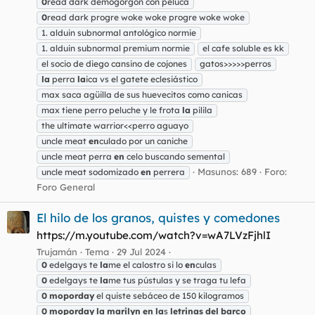
0
read dark demogorgon con peluca
0
read dark progre woke woke progre woke woke
1. alduin subnormal antológico normie
1. alduin subnormal premium normie
el cafe soluble es kk
el socio de diego cansino de cojones
gatos>>>>>perros
la
perra
la
ica vs el gatete eclesiástico
max saca agüilla de sus huevecitos como canicas
max tiene perro peluche y le frota
la
pilila
the ultimate warrior<<perro aguayo
uncle meat
en
culado por un caniche
uncle meat perra
en
celo buscando semental
Masunos: 689
Foro:
uncle meat sodomizado
en
perrera
Foro General
El hilo de los granos, quistes y comedones
https://m.youtube.com/watch?v=wA7LVzFjhlI
Trujamán
Tema
29 Jul 2024
0
edelgays te
la
me el calostro si lo
en
culas
0
edelgays te
la
me tus pústulas y se traga tu lefa
0
moporday
el quiste sebáceo de 150 kilogramos
0
moporday
la
marilyn
en
la
s
letrinas
del
barco