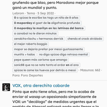
gruñendo que blao, pero Maradona mejor porque
ganó un mundial y punto.
Lebrom
Tema
5 Sep 2022
0
a spizoo le escribe los tags un niño de 8 años
0
moporday
el goat de
la
oligofrenia profunda
0
moporday
la
marilyn
en
la
s
letrinas
del
barco
a canabal no le dieron minutos
cenobita+liachu > hermanos derrick
chendo el crack olvidado
el mejor roberto baggio
mopor se dejaria preñar por messi gustosamente
munitis > todos
no diga spizoo diga retraso mental
pepe queen más carisma que omongo
sonic88 que no se note tanto el ardor
en
el ano
Masunos: 662
spizoo le come los huevos por detrás a messi
Foro:
Foro Deportes
VOX, otra derechita cobarde
Pinta que esto tiene años, pero me lo acaba de
enviar al wasap un apasionado simpatizante de
VOX: un “decálogo” de medidas urgentes que el
partido de Abascal aplicará nada más llegar a la