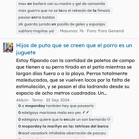
max
en
bañera con su madre y gel de camomila
max guarro que no se
la
va el rekesón de
la
fimosis
pasion
en
tre baldas
slk guarda jurado
en
pasillo de geles y esponjas
Masunos: 76
Foro:
Foro General
subforo trapitos ya!
Hijos de puta que se creen que el porro es un
juguete
Estoy flipando con la cantidad de paletos de campo
que tienen a su perro tirado en el patio mientras se
largan días fuera o a la playa. Perros totalmente
maleducados, que se vuelven locos por la falta de
estimulación, y se pasan el día ladrando desde su
espacio de ocho metros cuadrados. Un...
Alduin
Tema
23 Sep 2024
0
a
moporday
tambien hay que pasearlo
0
edelgays maricona mala eso yes 🪶🪶
0
edelgays quiere que lo
en
cule un san bernardo 🐶
0
moporday
la
marilyn
en
la
s
letrinas
del
barco
0
read cacadark infollable aberración de pazuzu