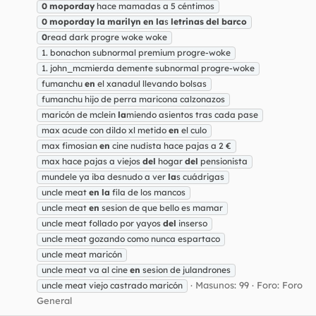
0
moporday
hace mamadas a 5 céntimos
0
moporday
la
marilyn
en
la
s
letrinas
del
barco
0
read dark progre woke woke
1. bonachon subnormal premium progre-woke
1. john_mcmierda demente subnormal progre-woke
fumanchu
en
el xanadul llevando bolsas
fumanchu hijo de perra maricona calzonazos
maricón de mclein
la
miendo asientos tras cada pase
max acude con dildo xl metido
en
el culo
max fimosian
en
cine nudista hace pajas a 2 €
max hace pajas a viejos
del
hogar
del
pensionista
mundele ya iba desnudo a ver
la
s cuádrigas
uncle meat
en
la
fila de los mancos
uncle meat
en
sesion de que bello es mamar
uncle meat follado por yayos
del
inserso
uncle meat gozando como nunca espartaco
uncle meat maricón
uncle meat va al cine
en
sesion de julandrones
Masunos: 99
Foro:
Foro
uncle meat viejo castrado maricón
General