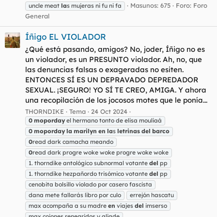
Masunos: 675
Foro:
Foro
uncle meat
la
s mujeras ni fu ni fa
General
Íñigo EL VIOLADOR
¿Qué está pasando, amigos? No, joder, Íñigo no es
un violador, es un PRESUNTO violador. Ah, no, que
las denuncias falsas o exageradas no esiten.
ENTONCES SÍ ES UN DEPRAVADO DEPREDADOR
SEXUAL. ¡SEGURO! YO SÍ TE CREO, AMIGA. Y ahora
una recopilación de los jocosos motes que le ponía...
THORNDIKE
Tema
24 Oct 2024
0
moporday
el hermano tonto de elisa mouliaá
0
moporday
la
marilyn
en
la
s
letrinas
del
barco
0
read dark camacha meando
0
read dark progre woke woke progre woke woke
1. thorndike antológico subnormal votante
del
pp
1. thorndike hezpañordo trisómico votante
del
pp
cenobita bolsillo violado por casero fascista
dana mete fallarás libro por culo
errejón hascatu
max acompaña a su madre
en
viajes
del
imserso
max cojones renegridos y aliade