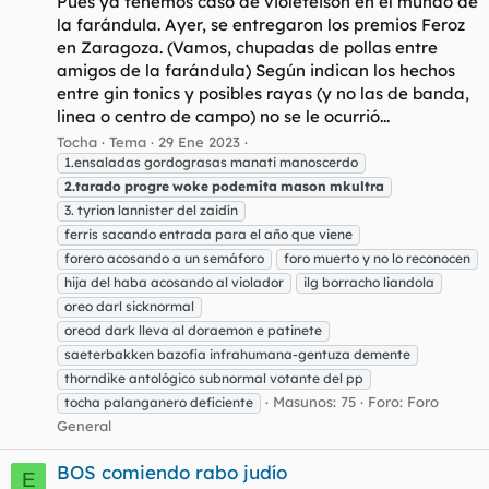
Pues ya tenemos caso de violeteison en el mundo de
la farándula. Ayer, se entregaron los premios Feroz
en Zaragoza. (Vamos, chupadas de pollas entre
amigos de la farándula) Según indican los hechos
entre gin tonics y posibles rayas (y no las de banda,
linea o centro de campo) no se le ocurrió...
Tocha
Tema
29 Ene 2023
1.ensaladas gordograsas manati manoscerdo
2.tarado
progre
woke
podemita
mason
mkultra
3. tyrion lannister del zaidín
ferris sacando entrada para el año que viene
forero acosando a un semáforo
foro muerto y no lo reconocen
hija del haba acosando al violador
ilg borracho liandola
oreo darl sicknormal
oreod dark lleva al doraemon e patinete
saeterbakken bazofia infrahumana-gentuza demente
thorndike antológico subnormal votante del pp
Masunos: 75
Foro:
Foro
tocha palanganero deficiente
General
BOS comiendo rabo judío
E