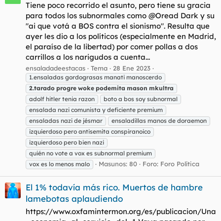
Tiene poco recorrido el asunto, pero tiene su gracia
para todos los subnormales como @Oread Dark y su
"ai que votá a BOS contra el sionismo". Resulta que
ayer les dio a los políticos (especialmente en Madrid,
el paraíso de la libertad) por comer pollas a dos
carrillos a los narigudos a cuenta...
ensaladadeestacas
Tema
28 Ene 2023
1.ensaladas gordograsas manati manoscerdo
2.tarado
progre
woke
podemita
mason
mkultra
adolf hitler tenia razon
boto a bos soy subnormal
ensalada nazi comunista y deficiente premium
ensaladas nazi de jésmar
ensaladillas manos de doraemon
izquierdoso pero antisemita conspiranoico
izquierdoso pero bien nazi
quién no vote a vox es subnormal premium
Masunos: 80
Foro:
Foro Política
vox es lo menos malo
El 1% todavía más rico. Muertos de hambre
lamebotas aplaudiendo
https://www.oxfamintermon.org/es/publicacion/Una