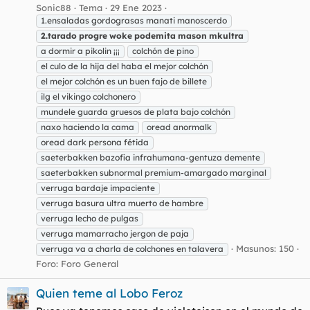
Sonic88
Tema
29 Ene 2023
1.ensaladas gordograsas manati manoscerdo
2.tarado
progre
woke
podemita
mason
mkultra
a dormir a pikolin ¡¡¡
colchón de pino
el culo de la hija del haba el mejor colchón
el mejor colchón es un buen fajo de billete
ilg el vikingo colchonero
mundele guarda gruesos de plata bajo colchón
naxo haciendo la cama
oread anormalk
oread dark persona fétida
saeterbakken bazofia infrahumana-gentuza demente
saeterbakken subnormal premium-amargado marginal
verruga bardaje impaciente
verruga basura ultra muerto de hambre
verruga lecho de pulgas
verruga mamarracho jergon de paja
Masunos: 150
verruga va a charla de colchones en talavera
Foro:
Foro General
Quien teme al Lobo Feroz