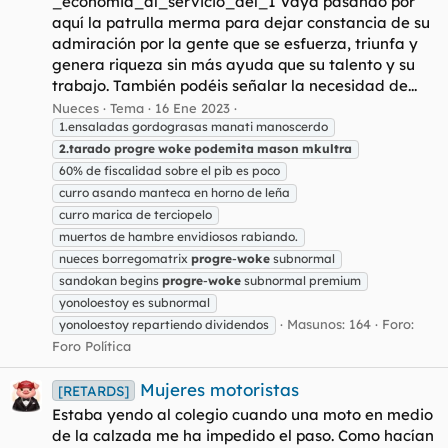
_economia_al_servicio_del_1 Vaya pasando por
aquí la patrulla merma para dejar constancia de su
admiración por la gente que se esfuerza, triunfa y
genera riqueza sin más ayuda que su talento y su
trabajo. También podéis señalar la necesidad de...
Nueces
Tema
16 Ene 2023
1.ensaladas gordograsas manati manoscerdo
2.tarado
progre
woke
podemita
mason
mkultra
60% de fiscalidad sobre el pib es poco
curro asando manteca en horno de leña
curro marica de terciopelo
muertos de hambre envidiosos rabiando.
nueces borregomatrix
progre
-
woke
subnormal
sandokan begins
progre
-
woke
subnormal premium
yonoloestoy es subnormal
Masunos: 164
Foro:
yonoloestoy repartiendo dividendos
Foro Política
Mujeres motoristas
[RETARDS]
Estaba yendo al colegio cuando una moto en medio
de la calzada me ha impedido el paso. Como hacían