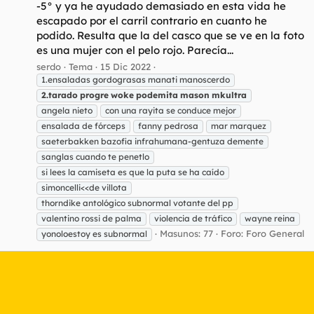
-5° y ya he ayudado demasiado en esta vida he
escapado por el carril contrario en cuanto he
podido. Resulta que la del casco que se ve en la foto
es una mujer con el pelo rojo. Parecía...
serdo
Tema
15 Dic 2022
1.ensaladas gordograsas manati manoscerdo
2.tarado
progre
woke
podemita
mason
mkultra
angela nieto
con una rayita se conduce mejor
ensalada de fórceps
fanny pedrosa
mar marquez
saeterbakken bazofia infrahumana-gentuza demente
sanglas cuando te penetlo
si lees la camiseta es que la puta se ha caído
simoncelli<<de villota
thorndike antológico subnormal votante del pp
valentino rossi de palma
violencia de tráfico
wayne reina
Masunos: 77
Foro:
Foro General
yonoloestoy es subnormal