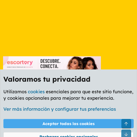
Valoramos tu privacidad
Utilizamos
cookies
esenciales para que este sitio funcione,
y cookies opcionales para mejorar tu experiencia.
Etiquetas
Ver más información y configurar tus preferencias
Cookies
PL OLDSTYLE AMARILLO
Cambiar fuente
Español (ES)
Arri
Aceptar todas las cookies
Contáctanos
Términos y reglas
Política de privacidad
Ayuda
R
Pie
S
Rechazar cookies opcionales