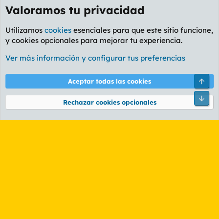
Valoramos tu privacidad
Utilizamos
cookies
esenciales para que este sitio funcione,
y cookies opcionales para mejorar tu experiencia.
Etiquetas
Ver más información y configurar tus preferencias
Cookies
PL OLDSTYLE AMARILLO
Cambiar fuente
Español (ES)
Arri
Aceptar todas las cookies
Contáctanos
Términos y reglas
Política de privacidad
Ayuda
R
Pie
S
Rechazar cookies opcionales
S
®
Community platform by XenForo
© 2010-2026 XenForo Ltd.