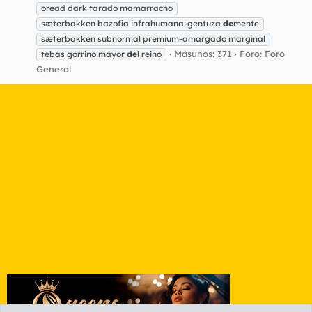
oread dark tarado mamarracho
sæterbakken bazofia infrahumana-gentuza
de
mente
sæterbakken subnormal premium-amargado marginal
Masunos: 371
Foro:
Foro
tebas gorrino mayor
de
l reino
General