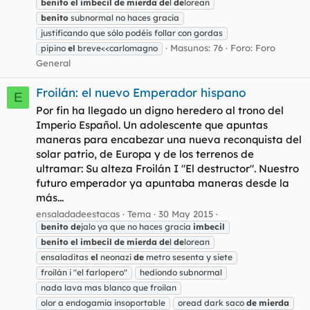
benito
el
imbecil
de
mierda
de
l
de
lorean
benito
subnormal no haces gracia
justificando que sólo podéis follar con gordas
Masunos: 76
Foro:
Foro
pipino
el
breve<<carlomagno
General
Froilán: el nuevo Emperador hispano
E
Por fin ha llegado un digno heredero al trono del
Imperio Español. Un adolescente que apuntas
maneras para encabezar una nueva reconquista del
solar patrio, de Europa y de los terrenos de
ultramar: Su alteza Froilán I "El destructor". Nuestro
futuro emperador ya apuntaba maneras desde la
más...
ensaladadeestacas
Tema
30 May 2015
benito
de
jalo ya que no haces gracia
imbecil
benito
el
imbecil
de
mierda
de
l
de
lorean
ensaladitas
el
neonazi
de
metro sesenta y siete
froilán i "el farlopero"
hediondo subnormal
nada lava mas blanco que froilan
olor a endogamia insoportable
oread dark saco
de
mierda