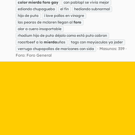
color
mierda
foro
gay
con pablopl se vivía mejor
ediondo chupaguebo
el fin
hediondo subnormal
hijo de puta
i love pollas en vinagre
las peoras de mclaren llegan al
foro
olor a cuero insoportable
rhodium hijo de puta déjalo como está puto cabron
roastbeef a la
mierda
uñas
tags con mayúsculas ya joder
Masunos: 359
verruga chupapollas de maricones con sida
Foro:
Foro General