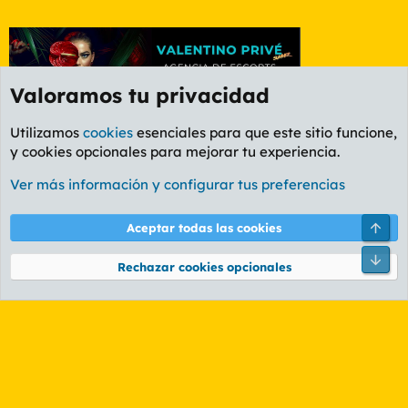
Valoramos tu privacidad
Utilizamos
cookies
esenciales para que este sitio funcione,
y cookies opcionales para mejorar tu experiencia.
Etiquetas
Ver más información y configurar tus preferencias
Cookies
PL OLDSTYLE AMARILLO
Cambiar fuente
Español (ES)
Arri
Aceptar todas las cookies
Contáctanos
Términos y reglas
Política de privacidad
Ayuda
R
Pie
S
Rechazar cookies opcionales
S
®
Community platform by XenForo
© 2010-2026 XenForo Ltd.