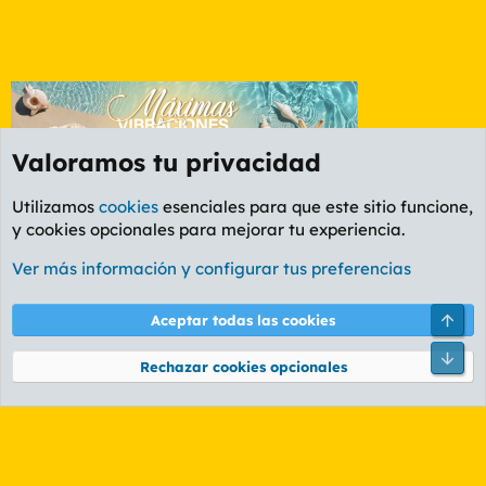
Valoramos tu privacidad
Utilizamos
cookies
esenciales para que este sitio funcione,
y cookies opcionales para mejorar tu experiencia.
Etiquetas
Ver más información y configurar tus preferencias
Cookies
PL OLDSTYLE AMARILLO
Cambiar fuente
Español (ES)
Arri
Aceptar todas las cookies
Contáctanos
Términos y reglas
Política de privacidad
Ayuda
R
Pie
S
Rechazar cookies opcionales
S
®
Community platform by XenForo
© 2010-2026 XenForo Ltd.