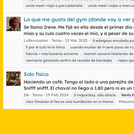
uncle meat viaja a porculolandia
uncle meat viajes a marru
La que me gusta del gym (donde voy a ver p
Se llama Irene. Me fijé en ella desde el primer día
mías y su culo cuatro veces el mío, y a pesar de s
Lollercoaster
Tema
13 Mar 2025
0 edelgays enculado po
5 por el culo te la hinco
cuando muslos de trueno pasa de tu 
hierros = mariconeria extrema
manatí canario hablando de
vestuario gimnasio centro de reunión de bardajes
viejas s
Solo físico
Haciendo un café. Tengo al lado a una parejita de j
Snifff snifff. El chaval no llega a 1.80 pero ni es un
Slk
Tema
19 Feb 2024
0 moporday: sólo idiocia
ferris
f
Masunos
max fimosian el feo es una humillación en sí mismo