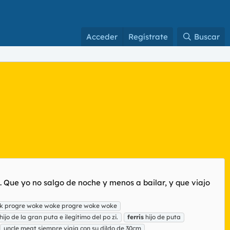
Acceder
Regístrate
Buscar
o. Que yo no salgo de noche y menos a bailar, y que viajo
k progre woke woke progre woke woke
hijo de la gran puta e ilegítimo del po zi.
ferris
hijo de puta
uncle meat siempre viaja con su dildo de 30cm