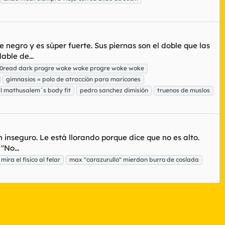
e negro y es súper fuerte. Sus piernas son el doble que las
able de...
0read dark progre woke woke progre woke woke
gimnasios = polo de atracción para maricones
l mathusalem´s body fit
pedro sanchez dimisión
truenos de muslos
 inseguro. Le está llorando porque dice que no es alto.
"No...
mira el físico al felar
max "carazurullo" mierdan burro de coslada