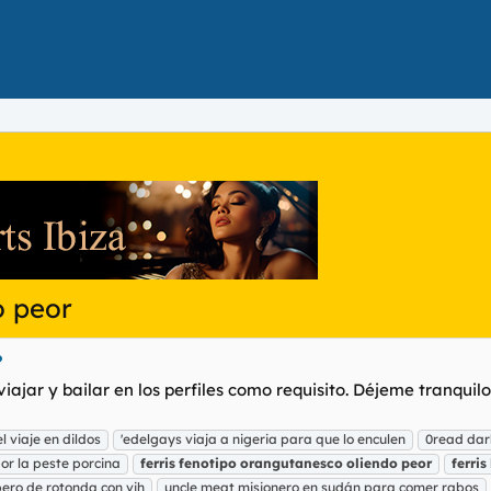
o peor
?
iajar y bailar en los perfiles como requisito. Déjeme tranquil
l viaje en dildos
'edelgays viaja a nigeria para que lo enculen
0read dar
or la peste porcina
ferris
fenotipo
orangutanesco
oliendo
peor
ferris
ero de rotonda con vih
uncle meat misionero en sudán para comer rabos