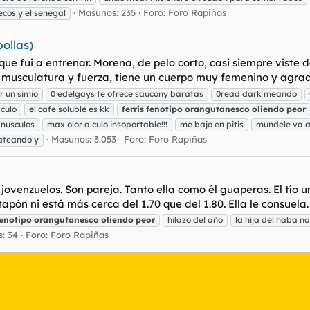
Masunos: 235
Foro:
Foro Rapiñas
ecos y el senegal
ollas)
 que fui a entrenar. Morena, de pelo corto, casi siempre viste d
u musculatura y fuerza, tiene un cuerpo muy femenino y agrad
r un simio
0 edelgays te ofrece saucony baratas
0read dark meando
culo
el cafe soluble es kk
ferris
fenotipo
orangutanesco
oliendo
peor
 nusculos
max olor a culo insoportable!!!
me bajo en pitis
mundele va a
Masunos: 3.053
Foro:
Foro Rapiñas
pateando y
ovenzuelos. Son pareja. Tanto ella como él guaperas. El tío un
 tapón ni está más cerca del 1.70 que del 1.80. Ella le consuela. 
enotipo
orangutanesco
oliendo
peor
hilazo del año
la hija del haba no 
: 34
Foro:
Foro Rapiñas