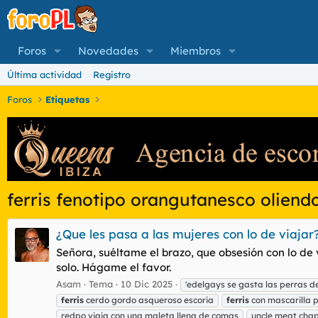
Foros
Novedades
Miembros
Última actividad
Registro
Foros
Etiquetas
ferris fenotipo orangutanesco oliend
¿Que les pasa a las mujeres con lo de viajar
Señora, suéltame el brazo, que obsesión con lo de v
solo. Hágame el favor.
Asam
Tema
10 Dic 2025
'edelgays se gasta las perras de
ferris
cerdo gordo asqueroso escoria
ferris
con mascarilla p
redpo viaja con una maleta llena de comas
uncle meat chap