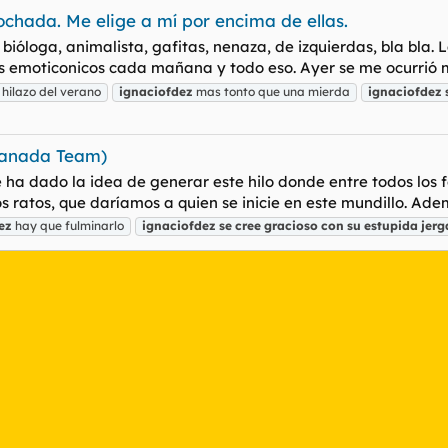
chada. Me elige a mí por encima de ellas.
ióloga, animalista, gafitas, nenaza, de izquierdas, bla bla. 
emoticonicos cada mañana y todo eso. Ayer se me ocurrió men
l hilazo del verano
ignaciofdez
mas tonto que una mierda
ignaciofdez
ranada Team)
e ha dado la idea de generar este hilo donde entre todos lo
 ratos, que daríamos a quien se inicie en este mundillo. Adem
ez
hay que fulminarlo
ignaciofdez
se
cree
gracioso
con
su
estupida
jerg