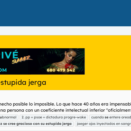
estupida jerga
a hecho posible lo imposible. Lo que hace 40 años era impensa
a persona con un coeficiente intelectual inferior "oficialmente
u
bnormal
2. pp = psoe = dictadura progre-woke
cuando
se
entere oreod 
ez
se
cree
gracioso
con
su
estupida
jerga
jaeger ojos inyectados en sang