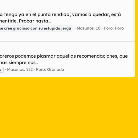
La tengo ya en el punto rendida, vamos a quedar, está
tirle. Probar hasta...
Masunos: 10
Foro:
Foro
se
cree
gracioso
con
su
estupida
jerga
s foreros podemos plasmar aquellas recomendaciones, que
as siempre nos...
Masunos: 122
Foro:
Granada
a