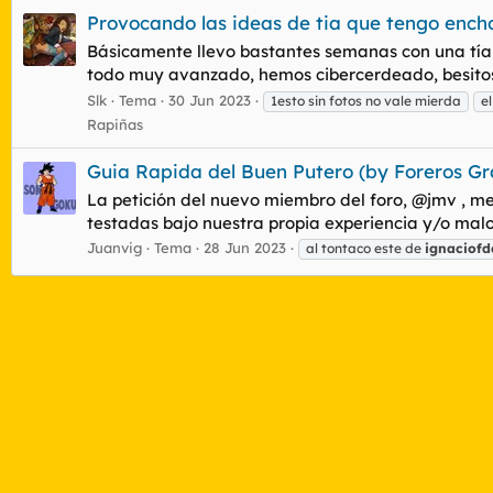
Provocando las ideas de tia que tengo encho
Básicamente llevo bastantes semanas con una tía b
todo muy avanzado, hemos cibercerdeado, besitos 
Slk
Tema
30 Jun 2023
1esto sin fotos no vale mierda
e
Rapiñas
Guia Rapida del Buen Putero (by Foreros G
La petición del nuevo miembro del foro, @jmv , m
testadas bajo nuestra propia experiencia y/o malos
Juanvig
Tema
28 Jun 2023
al tontaco este de
ignaciofd