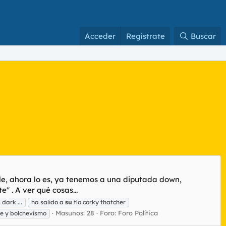
Acceder
Regístrate
Buscar
ble, ahora lo es, ya tenemos a una diputada down,
" . A ver qué cosas...
dark ...
ha salido a
su
tío corky thatcher
Masunos: 28
Foro:
Foro Política
re y bolchevismo