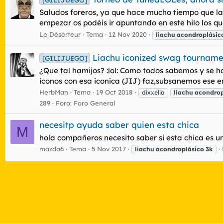
Saludos foreros, ya que hace mucho tiempo que la
empezar os podéis ir apuntando en este hilo los que
Le Déserteur
Tema
12 Nov 2020
liachu
acondroplásic
Liachu iconized swag tournamen
[GILIJUEGO]
¿Que tal hamijos? :lol: Como todos sabemos y se 
iconos con esa iconica (JIJ) faz,subsanemos ese erro
HerbMan
Tema
19 Oct 2018
dixxelia
liachu
acondrop
289
Foro:
Foro General
necesitp ayuda saber quien esta chica
M
hola compañeros necesito saber si esta chica es 
mazda6
Tema
5 Nov 2017
liachu
acondroplásico
3k