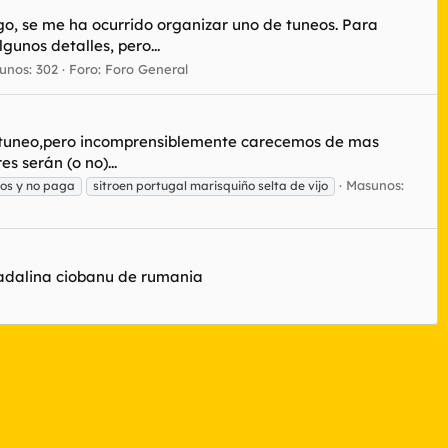
o, se me ha ocurrido organizar uno de tuneos. Para
gunos detalles, pero...
unos: 302
Foro:
Foro General
 o tuneo,pero incomprensiblemente carecemos de mas
s serán (o no)...
Masunos:
ntos y no paga
sitroen portugal marisquiño selta de vijo
madalina ciobanu de rumania