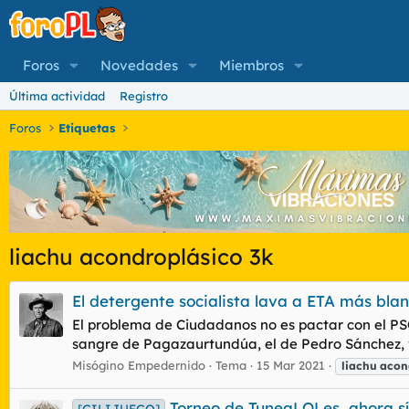
Foros
Novedades
Miembros
Última actividad
Registro
Foros
Etiquetas
liachu acondroplásico 3k
El detergente socialista lava a ETA más bla
El problema de Ciudadanos no es pactar con el PSOE
sangre de Pagazaurtundúa, el de Pedro Sánchez, vay
Misógino Empedernido
Tema
15 Mar 2021
liachu
acon
Torneo de TuneaLOLes, ahora sí
[GILIJUEGO]