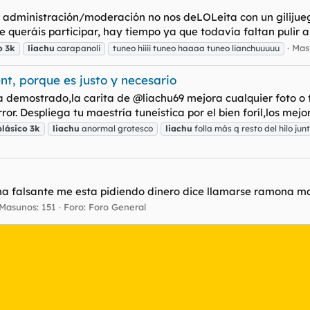
 administración/moderación no nos deLOLeita con un gilijueg
 queráis participar, hay tiempo ya que todavía faltan pulir al
Mas
o
3k
liachu
carapanoli
tuneo hiiii tuneo haaaa tuneo lianchuuuuu
t, porque es justo y necesario
ha demostrado,la carita de @liachu69 mejora cualquier foto
r. Despliega tu maestría tuneística por el bien foríl,los mejore
lásico
3k
liachu
anormal grotesco
liachu
folla más q resto del hilo ju
una falsante me esta pidiendo dinero dice llamarse ramona 
Masunos: 151
Foro:
Foro General