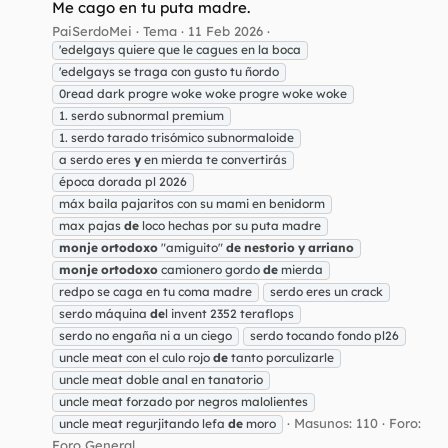
Me cago en tu puta madre.
PaiSerdoMei
Tema
11 Feb 2026
'edelgays quiere que le cagues en la boca
'edelgays se traga con gusto tu ñordo
0read dark progre woke woke progre woke woke
1. serdo subnormal premium
1. serdo tarado trisómico subnormaloide
a serdo eres
y
en mierda te convertirás
época dorada pl 2026
máx baila pajaritos con su mami en benidorm
max pajas
de
loco hechas por su puta madre
monje
ortodoxo
"amiguito"
de
nestorio
y
arriano
monje
ortodoxo
camionero gordo
de
mierda
redpo se caga en tu coma madre
serdo eres un crack
serdo máquina
de
l invent 2352 teraflops
serdo no engaña ni a un ciego
serdo tocando fondo pl26
uncle meat con el culo rojo
de
tanto porculizarle
uncle meat doble anal en tanatorio
uncle meat forzado por negros malolientes
Masunos: 110
Foro:
uncle meat regurjitando lefa
de
moro
Foro General