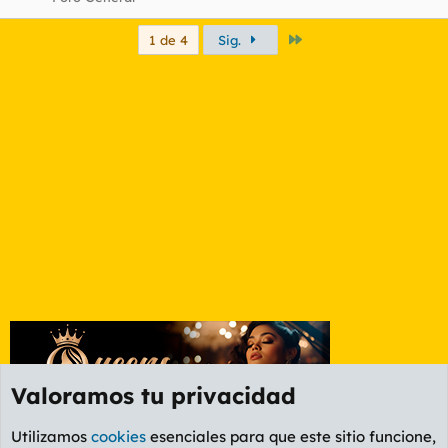
Último
1 de 4
Sig.
Valoramos tu privacidad
Utilizamos
cookies
esenciales para que este sitio funcione,