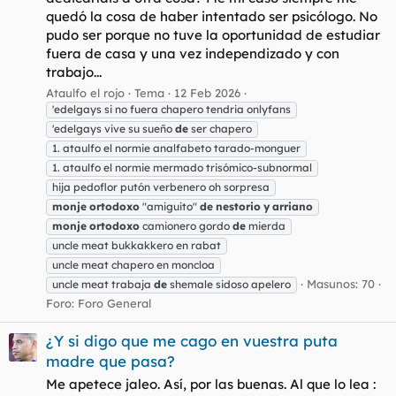
quedó la cosa de haber intentado ser psicólogo. No
pudo ser porque no tuve la oportunidad de estudiar
fuera de casa y una vez independizado y con
trabajo...
Ataulfo el rojo
Tema
12 Feb 2026
'edelgays si no fuera chapero tendria onlyfans
'edelgays vive su sueño
de
ser chapero
1. ataulfo el normie analfabeto tarado-monguer
1. ataulfo el normie mermado trisómico-subnormal
hija pedoflor putón verbenero oh sorpresa
monje
ortodoxo
"amiguito"
de
nestorio
y
arriano
monje
ortodoxo
camionero gordo
de
mierda
uncle meat bukkakkero en rabat
uncle meat chapero en moncloa
Masunos: 70
uncle meat trabaja
de
shemale sidoso apelero
Foro:
Foro General
¿Y si digo que me cago en vuestra puta
madre que pasa?
Me apetece jaleo. Así, por las buenas. Al que lo lea :