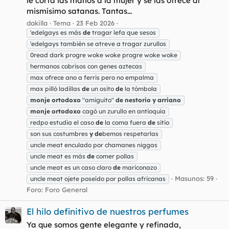
le corta las manos a la mujer y se las ofrece al
mismísimo satanas. Tantas...
dakilla
Tema
23 Feb 2026
'edelgays es más
de
tragar lefa que sesos
'edelgays también se atreve a tragar zurullos
0read dark progre woke woke progre woke woke
hermanos cobrisos con genes aztecas
max ofrece ano a ferris pero no empalma
max pilló ladillas
de
un osito
de
la tómbola
monje
ortodoxo
"amiguito"
de
nestorio
y
arriano
monje
ortodoxo
cagó un zurullo en antioquía
redpo estudia el caso
de
la coma fuera
de
sitio
son sus costumbres
y
de
bemos respetarlas
uncle meat enculado por chamanes niggas
uncle meat es más
de
comer pollas
uncle meat es un caso claro
de
mariconazo
Masunos: 59
uncle meat ojete poseído por pollas africanas
Foro:
Foro General
El hilo definitivo de nuestros perfumes
Ya que somos gente elegante y refinada,