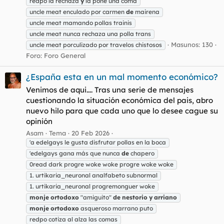
redpo la rechaza
y
la pone una coma
uncle meat enculado por carmen
de
mairena
uncle meat mamando pollas trainis
uncle meat nunca rechaza una polla trans
Masunos: 130
uncle meat porculizado por travelos chistosos
Foro:
Foro General
¿España esta en un mal momento económico?
Venimos de aqui.... Tras una serie de mensajes
cuestionando la situación económica del pais, abro
nuevo hilo para que cada uno que lo desee cague su
opinión
Asam
Tema
20 Feb 2026
'a edelgays le gusta disfrutar pollas en la boca
'edelgays gana más que nunca
de
chapero
0read dark progre woke woke progre woke woke
1. urtikaria_neuronal analfabeto subnormal
1. urtikaria_neuronal progremonguer woke
monje
ortodoxo
"amiguito"
de
nestorio
y
arriano
monje
ortodoxo
asqueroso marrano puto
redpo cotiza al alza las comas