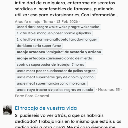
intimidad de cualquiera, enterarme de secretos
sórdidos e inconfesables de famosos, pudiendo
utilizar eso para extorsionarles. Con información...
Ataulfo el rojo
Tema
13 Feb 2026
0read dark progre woke woke progre woke woke
1. ataulfo el monguer-poser normie gilipollas
1. ataulfo el normie analfabeto tarado-monguer
darkiano sería super fume
monje
ortodoxo
"amiguito"
de
nestorio
y
arriano
monje
ortodoxo
camionero gordo
de
mierda
spetnaz superpoder
de
trabajar 7 horas
uncle meat poder succionador
de
pollas negras
uncle meat superhéroe gay
de
ano muy ancho
uncle meat supermaricón con almorranas
Masunos: 55
uncle: rayo tractor
de
pollas negras en su culo
Foro:
Foro General
El trabajo de vuestra vida
Si pudieseis volver atrás, a que os habríais
dedicado? Trabajaríais en lo mismo que estáis u os
dedicaríais a otra cosa? Me mi caso siempre me