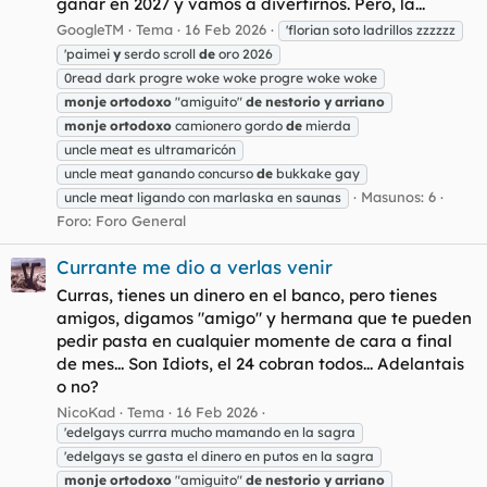
ganar en 2027 y vamos a divertirnos. Pero, la...
GoogleTM
Tema
16 Feb 2026
'florian soto ladrillos zzzzzz
'paimei
y
serdo scroll
de
oro 2026
0read dark progre woke woke progre woke woke
monje
ortodoxo
"amiguito"
de
nestorio
y
arriano
monje
ortodoxo
camionero gordo
de
mierda
uncle meat es ultramaricón
uncle meat ganando concurso
de
bukkake gay
Masunos: 6
uncle meat ligando con marlaska en saunas
Foro:
Foro General
Currante me dio a verlas venir
Curras, tienes un dinero en el banco, pero tienes
amigos, digamos "amigo" y hermana que te pueden
pedir pasta en cualquier momente de cara a final
de mes... Son Idiots, el 24 cobran todos... Adelantais
o no?
NicoKad
Tema
16 Feb 2026
'edelgays currra mucho mamando en la sagra
'edelgays se gasta el dinero en putos en la sagra
monje
ortodoxo
"amiguito"
de
nestorio
y
arriano