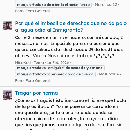
Masunos: 12
monje
ortodoxo
de
mierda el mejor forero
Foro:
Foro General
Por qué el imbecil de derechas que no da palo
al agua odia al Inmigrante?
Curre 2 meses en un invernadero, con mi cuñado, 2
meses.... no mas, Imposible para una persona que
quiera conciliar... estar destrozado 29 de los 31 dias
al mes... Vox--> Nos quitan el trabajo ?¿?¿?¿?¿?
NicoKad
Tema
16 Feb 2026
monje
ortodoxo
"amiguito"
de
nestorio
y
arriano
Masunos: 6
monje
ortodoxo
camionero gordo
de
mierda
Foro:
Foro General
Tragar por norma
¿Como os tragais historias como el tio ese que habla
de la prostitucion? Yo me pase años currando en
una gasolinera, junto a una rotonda donde se
ofrecian chicas de toda ralea, la mayoria.... diria....
que tias que jamas tocaria alguien de este foro sin