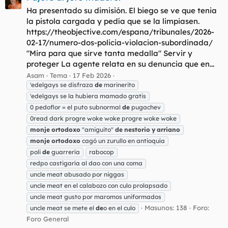
Ha presentado su dimisión. El biego se ve que tenia
la pistola cargada y pedía que se la limpiasen.
https://theobjective.com/espana/tribunales/2026-
02-17/numero-dos-policia-violacion-subordinada/
"Mira para que sirve tanta medalla" Servir y
proteger La agente relata en su denuncia que en...
Asam
Tema
17 Feb 2026
'edelgays se disfraza
de
marinerito
'edelgays se la hubiera mamado gratis
0 pedoflor = el puto subnormal
de
pugachev
0read dark progre woke woke progre woke woke
monje
ortodoxo
"amiguito"
de
nestorio
y
arriano
monje
ortodoxo
cagó un zurullo en antioquía
poli
de
guarrería
rabocop
redpo castigaría al dao con una coma
uncle meat abusado por niggas
uncle meat en el calabozo con culo prolapsado
uncle meat gusto por maromos uniformados
Masunos: 138
Foro:
uncle meat se mete el
de
o en el culo
Foro General