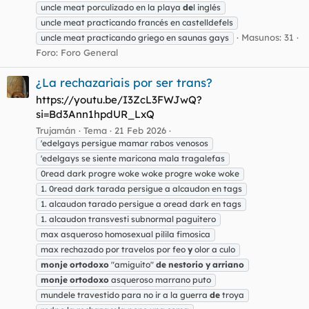
uncle meat porculizado en la playa
de
l inglés
uncle meat practicando francés en castelldefels
Masunos: 31
uncle meat practicando griego en saunas gays
Foro:
Foro General
¿La rechazarìais por ser trans?
https://youtu.be/I3ZcL3FWJwQ?
si=Bd3Ann1hpdUR_LxQ
Trujamán
Tema
21 Feb 2026
'edelgays persigue mamar rabos venosos
'edelgays se siente maricona mala tragalefas
0read dark progre woke woke progre woke woke
1. 0read dark tarada persigue a alcaudon en tags
1. alcaudon tarado persigue a oread dark en tags
1. alcaudon transvesti subnormal paguitero
max asqueroso homosexual pilila fimosica
max rechazado por travelos por feo
y
olor a culo
monje
ortodoxo
"amiguito"
de
nestorio
y
arriano
monje
ortodoxo
asqueroso marrano puto
mundele travestido para no ir a la guerra
de
troya