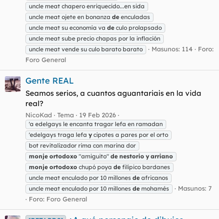
uncle meat chapero enriquecido...en sida
uncle meat ojete en bonanza
de
enculadas
uncle meat su economía va
de
culo prolapsado
uncle meat sube precio chapas por la inflación
Masunos: 114
Foro:
uncle meat vende su culo barato barato
Foro General
Gente REAL
Seamos serios, a cuantos aguantariais en la vida
real?
NicoKad
Tema
19 Feb 2026
'a edelgays le encanta tragar lefa en ramadan
'edelgays traga lefa
y
cipotes a pares por el orto
bot revitalizador rima con marina dor
monje
ortodoxo
"amiguito"
de
nestorio
y
arriano
monje
ortodoxo
chupó poya
de
filípico bardanes
uncle meat enculado por 10 millones
de
africanos
Masunos: 7
uncle meat enculado por 10 millones
de
mohamés
Foro:
Foro General