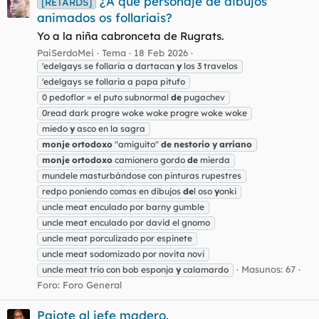
¿A qué personaje de dibujos
[RETARDS]
animados os follaríais?
Yo a la niña cabronceta de Rugrats.
PaiSerdoMei
Tema
18 Feb 2026
'edelgays se follaria a dartacan
y
los 3 travelos
'edelgays se follaria a papa pitufo
0 pedoflor = el puto subnormal
de
pugachev
0read dark progre woke woke progre woke woke
miedo
y
asco en la sagra
monje
ortodoxo
"amiguito"
de
nestorio
y
arriano
monje
ortodoxo
camionero gordo
de
mierda
mundele masturbándose con pinturas rupestres
redpo poniendo comas en dibujos
de
l oso
y
onki
uncle meat enculado por barny gumble
uncle meat enculado por david el gnomo
uncle meat porculizado por espinete
uncle meat sodomizado por novita novi
Masunos: 67
uncle meat trio con bob esponja
y
calamardo
Foro:
Foro General
Pajote al jefe madero.