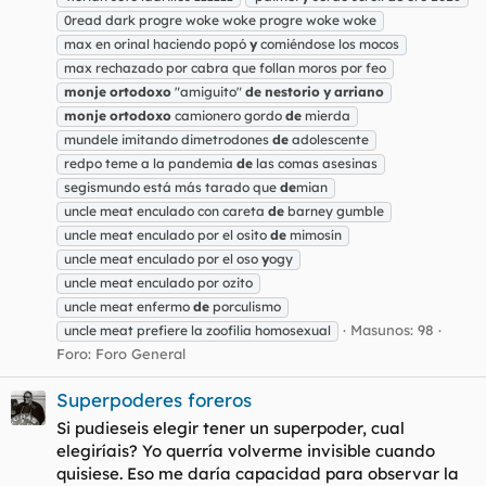
0read dark progre woke woke progre woke woke
max en orinal haciendo popó
y
comiéndose los mocos
max rechazado por cabra que follan moros por feo
monje
ortodoxo
"amiguito"
de
nestorio
y
arriano
monje
ortodoxo
camionero gordo
de
mierda
mundele imitando dimetrodones
de
adolescente
redpo teme a la pandemia
de
las comas asesinas
segismundo está más tarado que
de
mian
uncle meat enculado con careta
de
barney gumble
uncle meat enculado por el osito
de
mimosín
uncle meat enculado por el oso
y
ogy
uncle meat enculado por ozito
uncle meat enfermo
de
porculismo
Masunos: 98
uncle meat prefiere la zoofilia homosexual
Foro:
Foro General
Superpoderes foreros
Si pudieseis elegir tener un superpoder, cual
elegiríais? Yo querría volverme invisible cuando
quisiese. Eso me daría capacidad para observar la