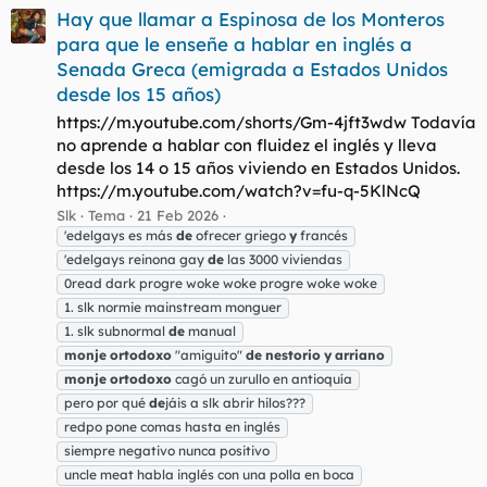
Hay que llamar a Espinosa de los Monteros
para que le enseñe a hablar en inglés a
Senada Greca (emigrada a Estados Unidos
desde los 15 años)
https://m.youtube.com/shorts/Gm-4jft3wdw Todavía
no aprende a hablar con fluidez el inglés y lleva
desde los 14 o 15 años viviendo en Estados Unidos.
https://m.youtube.com/watch?v=fu-q-5KlNcQ
Slk
Tema
21 Feb 2026
'edelgays es más
de
ofrecer griego
y
francés
'edelgays reinona gay
de
las 3000 viviendas
0read dark progre woke woke progre woke woke
1. slk normie mainstream monguer
1. slk subnormal
de
manual
monje
ortodoxo
"amiguito"
de
nestorio
y
arriano
monje
ortodoxo
cagó un zurullo en antioquía
pero por qué
de
jáis a slk abrir hilos???
redpo pone comas hasta en inglés
siempre negativo nunca positivo
uncle meat habla inglés con una polla en boca