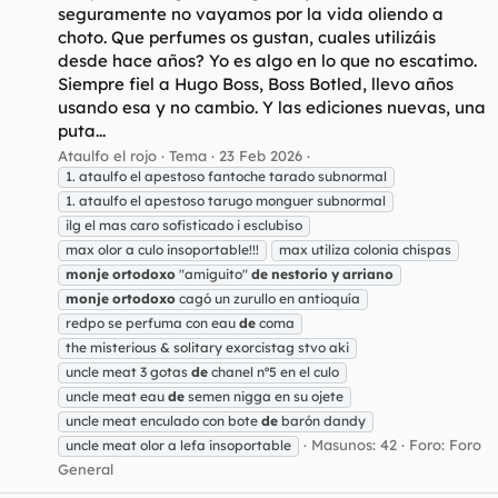
seguramente no vayamos por la vida oliendo a
choto. Que perfumes os gustan, cuales utilizáis
desde hace años? Yo es algo en lo que no escatimo.
Siempre fiel a Hugo Boss, Boss Botled, llevo años
usando esa y no cambio. Y las ediciones nuevas, una
puta...
Ataulfo el rojo
Tema
23 Feb 2026
1. ataulfo el apestoso fantoche tarado subnormal
1. ataulfo el apestoso tarugo monguer subnormal
ilg el mas caro sofisticado i esclubiso
max olor a culo insoportable!!!
max utiliza colonia chispas
monje
ortodoxo
"amiguito"
de
nestorio
y
arriano
monje
ortodoxo
cagó un zurullo en antioquía
redpo se perfuma con eau
de
coma
the misterious & solitary exorcistag stvo aki
uncle meat 3 gotas
de
chanel nº5 en el culo
uncle meat eau
de
semen nigga en su ojete
uncle meat enculado con bote
de
barón dandy
Masunos: 42
Foro:
Foro
uncle meat olor a lefa insoportable
General