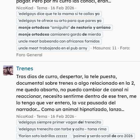
pagar. Pero por mi curro las conocí, eran...
NicoKad
Tema
16 Feb 2026
'edelgays dice que te la mama si te callas
y
a
'edelgays te ofrece su orto para que pares
y
a
monje
ortodoxo
"amiguito"
de
nestorio
y
arriano
monje
ortodoxo
camionero gordo
de
mierda
uncle meat babeando con africanos fornidos
Masunos: 11
Foro:
uncle meat trabajando en el pub arny
Foro General
Trenes
Tras dias de curro, despertar, la tele puesta,
documental sobre trenes o algo relacionado en la 2,
me quedo absorto, no puedo cambiar de canal ni
reaccionar, necesito sentirme dentro de ese tren, me
lo tengo que ver entero, la voz pausada del
narrador.... Como un animal hipnotizado, lanzo...
NicoKad
Tema
16 Feb 2026
'edelgays siempre primer vagon
de
l trenecito
'edelgays trenecito con torbe
y
ozito - toma rima
'florian soto ladrillos zzzzzz
'paimei
y
serdo scroll
de
oro 2026