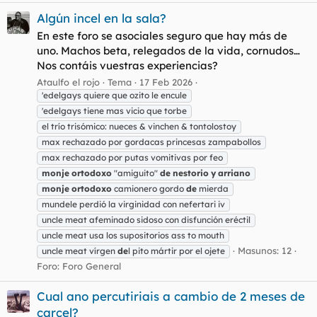
Algún incel en la sala?
En este foro se asociales seguro que hay más de
uno. Machos beta, relegados de la vida, cornudos…
Nos contáis vuestras experiencias?
Ataulfo el rojo
Tema
17 Feb 2026
'edelgays quiere que ozito le encule
'edelgays tiene mas vicio que torbe
el trío trisómico: nueces & vinchen & tontolostoy
max rechazado por gordacas princesas zampabollos
max rechazado por putas vomitivas por feo
monje
ortodoxo
"amiguito"
de
nestorio
y
arriano
monje
ortodoxo
camionero gordo
de
mierda
mundele perdió la virginidad con nefertari iv
uncle meat afeminado sidoso con disfunción eréctil
uncle meat usa los supositorios ass to mouth
Masunos: 12
uncle meat vírgen
de
l pito mártir por el ojete
Foro:
Foro General
Cual ano percutiriais a cambio de 2 meses de
carcel?