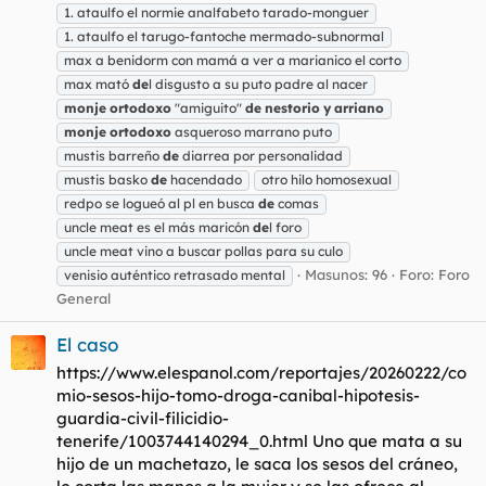
1. ataulfo el normie analfabeto tarado-monguer
1. ataulfo el tarugo-fantoche mermado-subnormal
max a benidorm con mamá a ver a marianico el corto
max mató
de
l disgusto a su puto padre al nacer
monje
ortodoxo
"amiguito"
de
nestorio
y
arriano
monje
ortodoxo
asqueroso marrano puto
mustis barreño
de
diarrea por personalidad
mustis basko
de
hacendado
otro hilo homosexual
redpo se logueó al pl en busca
de
comas
uncle meat es el más maricón
de
l foro
uncle meat vino a buscar pollas para su culo
Masunos: 96
Foro:
Foro
venisio auténtico retrasado mental
General
El caso
https://www.elespanol.com/reportajes/20260222/co
mio-sesos-hijo-tomo-droga-canibal-hipotesis-
guardia-civil-filicidio-
tenerife/1003744140294_0.html Uno que mata a su
hijo de un machetazo, le saca los sesos del cráneo,