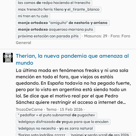
las comas
de
redpo haciendo el trenecito
max trenecito ferris tileno
y
el_tirante_blanco
mi tren en tu culo
monje
ortodoxo
"amiguito"
de
nestorio
y
arriano
monje
ortodoxo
asqueroso marrano puto
Masunos: 29
Foro:
Foro
próxima estación con parada pitis
General
Therian, la nueva pandemia que amenaza al
mundo
La última moda en fenómenos freaks y ni una sola
mención en todo el foro, que viejos os estáis
quedando. En España todavía no ha pegado fuerte,
pero por lo visto en argentina está siendo todo un
lol. Se dice que el motivo real por el que Pedro
Sánchez quiere restringir el acceso a internet de...
TrozoDeCarne
Tema
15 Feb 2026
'' pedoflor = el puto subnormal
de
pugachev
'edelgays disfrazado
de
y
egua para que lo enculen
'edelgays no necesita -
y
a es zorra natural
'florian soto ladrillos zzzzzz
'paimei
y
serdo scroll
de
oro 2026