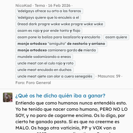
NicoKad
Tema
16 Feb 2026
'edelgays ofrece su orto a los foreros
'edelgays quiere que lo enculeis a el
0read dark progre woke woke progre woke woke
asam es rojo
y
por ende tonto
y
flojo
asam pone la baliza para localizarlo
y
encularlo
asam quiere
monje
ortodoxo
"amiguito"
de
nestorio
y
arriano
monje
ortodoxo
camionero gordo
de
mierda
mundele sodomizando a eneas
uncle meat con el culo rojo
y
roto
uncle meat enculado en duchas
Masunos: 59
uncle meat ojete con olor a cuero senegalés
Foro:
Foro General
¿Qué os he dicho quién iba a ganar?
Entiendo que como humanos nunca entendéis esto.
Yo he tenido que nacer como humano, PERO NO LO
SOY, y no paro de cagarme encima. Os lo digo, por
cierto he ganado pasta. Si es que no creerme es
MALO. Os hago otra vaticinio, PP y VOX van a