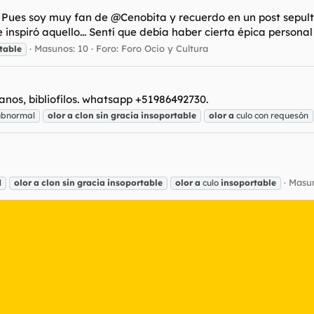
 Pues soy muy fan de @Cenobita y recuerdo en un post sepult
nspiró aquello... Sentí que debía haber cierta épica personal 
Masunos: 10
Foro:
Foro Ocio y Cultura
table
nos, bibliofilos. whatsapp +51986492730.
ubnormal
olor
a
clon
sin
gracia
insoportable
olor
a
culo con requesón
Masun
l
olor
a
clon
sin
gracia
insoportable
olor
a
culo
insoportable