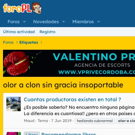
Foros
Novedades
Miembros
Última actividad
Registro
Foros
Etiquetas
olor a clon sin gracia insoportable
Cuantas productoras existen en total ?
¿Es posible saberlo? No encuentro ninguna página
La diferencia es cuantiosa!! ¿pero en otros países 
Maud
Tema
7 Jun 2019
hediondo subnormal
olor
a
cl
Recomendarme libros
Libros