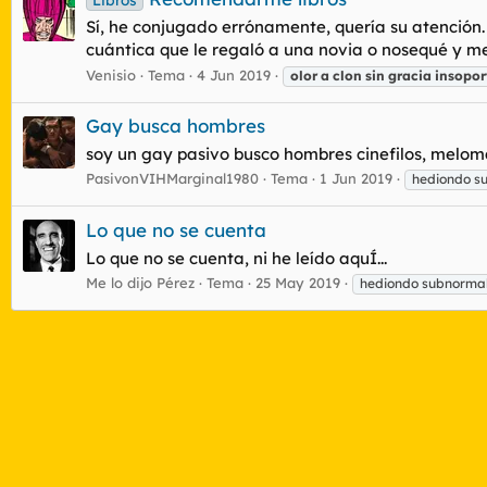
Sí, he conjugado errónamente, quería su atención.
cuántica que le regaló a una novia o nosequé y me i
Venisio
Tema
4 Jun 2019
olor
a
clon
sin
gracia
insopor
Gay busca hombres
soy un gay pasivo busco hombres cinefilos, meloma
PasivonVIHMarginal1980
Tema
1 Jun 2019
hediondo s
Lo que no se cuenta
Lo que no se cuenta, ni he leído aquÍ...
Me lo dijo Pérez
Tema
25 May 2019
hediondo subnorma