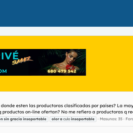
 donde esten las productoras clasificadas por países? La may
q productos on-line ofertan? No me refiero a productoras q real
Masunos: 35
For
on
sin
gracia
insoportable
olor
a
culo
insoportable