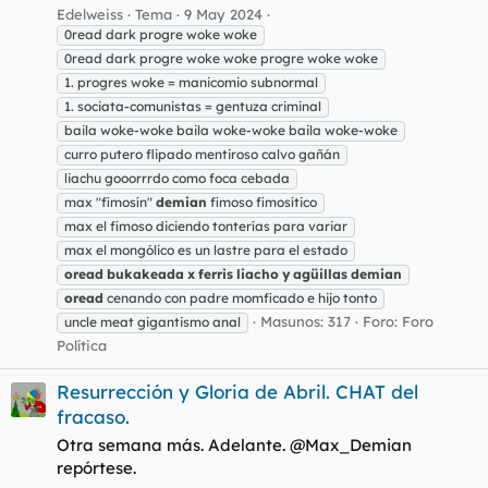
Edelweiss
Tema
9 May 2024
0read dark progre woke woke
0read dark progre woke woke progre woke woke
1. progres woke = manicomio subnormal
1. sociata-comunistas = gentuza criminal
baila woke-woke baila woke-woke baila woke-woke
curro putero flipado mentiroso calvo gañán
liachu gooorrrdo como foca cebada
max "fimosín"
demian
fimoso fimosítico
max el fimoso diciendo tonterías para variar
max el mongólico es un lastre para el estado
oread
bukakeada
x
ferris
liacho
y
agüillas
demian
oread
cenando con padre momficado e hijo tonto
Masunos: 317
Foro:
Foro
uncle meat gigantismo anal
Política
Resurrección y Gloria de Abril. CHAT del
fracaso.
Otra semana más. Adelante. @Max_Demian
repórtese.