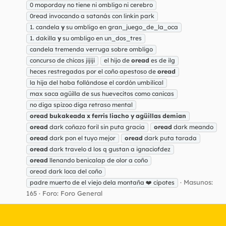
0 moporday no tiene ni ombligo ni cerebro
0read invocando a satanás con linkin park
1. candela
y
su ombligo en gran_juego_de_la_oca
1. dakilla
y
su ombligo en un_dos_tres
candela tremenda verruga sobre ombligo
concurso de chicas jijiji
el hijo de
oread
es de ilg
heces restregadas por el coño apestoso de
oread
la hija del haba follándose el cordón umbilical
max saca agüilla de sus huevecitos como canicas
no diga spizoo diga retraso mental
oread
bukakeada
x
ferris
liacho
y
agüillas
demian
oread
dark coñazo foril sin puta gracia
oread
dark meando
oread
dark pon el tuyo mejor
oread
dark puta tarada
oread
dark travelo d los q gustan a ignaciofdez
oread
llenando benicalap de olor a coño
oreod dark loca del coño
Masunos:
padre muerto de el viejo dela montaña ❤️ cipotes
165
Foro:
Foro General