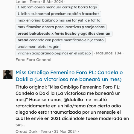
Leibn
Tema
5 Abr 2024
1. lebrom obeso monguer corrupto borra tags
1. leibn: subnormal premium capitán fracachat
max en orinal bailando mai sei for
y
uti de fofito
max fimosian ahorra para lavativas
y
sanjacobos
oread
bukakeada
x
ferris
liacho
y
agüillas
demian
oread
cenando con padre momficado e hijo tonto
uncle meat ojete tragón
Masunos: 104
vinchen acaparando pepinos en el sabeco
Foro:
Foro General
Miss Ombligo Femenino Foro PL: Candela o
Dakilla (La victoriosa me baneará un mes)
Título original: "Miss Ombligo Femenino Foro PL:
Candela o Dakilla (La victoriosa me baneará un
mes)" Hace semanas, @dakilla me insultó
retorcidamente en un hilo/tema (con cierto odio
alegando estar traumatizada por un mensaje el
cual le envié en 2021 diciéndole fuese moderada en
sus...
Oread Dark
Tema
21 Mar 2024