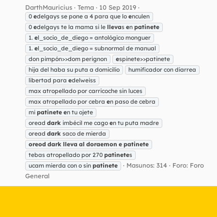
DarthMauricius
Tema
10 Sep 2019
0
e
delgays se pone a 4 para que lo
e
nculen
0
e
delgays te la mama si le
lleva
s
e
n
patinete
1.
e
l_socio_de_diego = antológico monguer
1.
e
l_socio_de_diego = subnormal de manual
don pimpón>>dom perignon
e
spinete>>patinete
hija del haba su puta a domicilio
humificador con diarrea
libertad para
e
delweiss
max atropellado por carricoche sin luces
max atropellado por cebra
e
n paso de cebra
mi
patinete
e
n tu ojete
oread
dark
imbécil me cago
e
n tu puta madre
oread
dark
saco de mierda
oreod
dark
lleva
al
doraemon
e
patinete
tebas atropellado por 270
patinete
s
Masunos: 314
Foro:
Foro
ucam mierda con o sin
patinete
General