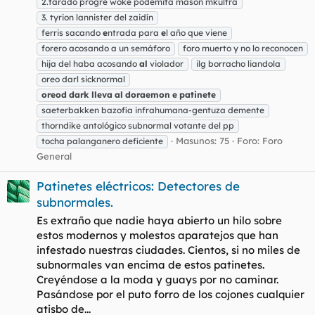
2.tarado progre woke podemita mason mkultra
3. tyrion lannister del zaidín
ferris sacando
e
ntrada para
e
l año que viene
forero acosando a un semáforo
foro muerto y no lo reconocen
hija del haba acosando
al
violador
ilg borracho liandola
oreo darl sicknormal
oreod
dark
lleva
al
doraemon
e
patinete
saeterbakken bazofia infrahumana-gentuza demente
thorndike antológico subnormal votante del pp
Masunos: 75
Foro:
Foro
tocha palanganero deficiente
General
Patinetes eléctricos: Detectores de
subnormales.
Es extraño que nadie haya abierto un hilo sobre
estos modernos y molestos aparatejos que han
infestado nuestras ciudades. Cientos, si no miles de
subnormales van encima de estos patinetes.
Creyéndose a la moda y guays por no caminar.
Pasándose por el puto forro de los cojones cualquier
atisbo de...