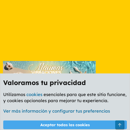
Valoramos tu privacidad
Utilizamos
cookies
esenciales para que este sitio funcione,
y cookies opcionales para mejorar tu experiencia.
Etiquetas
Ver más información y configurar tus preferencias
Cookies
PL OLDSTYLE AMARILLO
Cambiar fuente
Español (ES)
Arri
Aceptar todas las cookies
Contáctanos
Términos y reglas
Política de privacidad
Ayuda