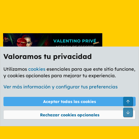
Valoramos tu privacidad
Utilizamos
cookies
esenciales para que este sitio funcione,
y cookies opcionales para mejorar tu experiencia.
Etiquetas
Ver más información y configurar tus preferencias
Cookies
PL OLDSTYLE AMARILLO
Cambiar fuente
Español (ES)
Arri
Aceptar todas las cookies
Contáctanos
Términos y reglas
Política de privacidad
Ayuda
R
Pie
S
Rechazar cookies opcionales
S
®
Community platform by XenForo
© 2010-2026 XenForo Ltd.