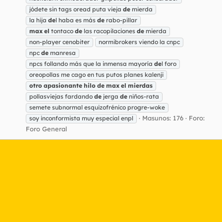
jódete sin tags oread puta vieja
de
mierda
la hija
de
l haba es más
de
rabo-pillar
max
el
tontaco
de
las racopilaciones
de
mierda
non-player cenobiter
normibrokers viendo la cnpc
npc
de
manresa
npcs follando más que la inmensa mayoría
de
l foro
oreopollas me cago en tus putos planes kalenji
otro
apasionante
hilo
de
max
el
mierdas
pollasviejas fardando
de
jerga
de
niños-rata
semete subnormal esquizofrénico progre-woke
Masunos: 176
Foro:
soy inconformista muy especial enpl
Foro General