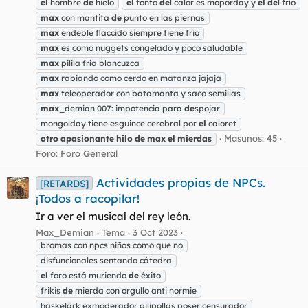
el
hombre
de
hielo
el
tonto
de
l calor es moporday y
el
de
l frío
max
con mantita
de
punto en las piernas
max
endeble flaccido siempre tiene frio
max
es como nuggets congelado y poco saludable
max
pilila fría blancuzca
max
rabiando como cerdo en matanza jajaja
max
teleoperador con batamanta y saco semillas
max
_demian 007: impotencia para
de
spojar
mongolday tiene esguince cerebral por
el
caloret
Masunos: 45
otro
apasionante
hilo
de
max
el
mierdas
Foro:
Foro General
Actividades propias de NPCs.
[RETARDS]
¡Todos a racopilar!
Ir a ver el musical del rey león.
Max_Demian
Tema
3 Oct 2023
bromas con npcs niños como que no
disfuncionales sentando cátedra
el
foro está muriendo
de
éxito
frikis
de
mierda con orgullo anti normie
häskelärk exmoderador gilipollas poser censurador