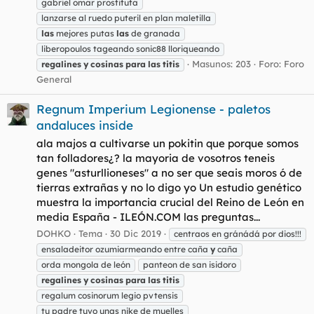
gabriel omar prostituta
lanzarse al ruedo puteril en plan maletilla
las
mejores putas
las
de granada
liberopoulos tageando sonic88 lloriqueando
Masunos: 203
Foro:
Foro
regalines
y
cosinas
para
las
titis
General
Regnum Imperium Legionense - paletos
andaluces inside
ala majos a cultivarse un pokitin que porque somos
tan folladores¿? la mayoria de vosotros teneis
genes "asturllioneses" a no ser que seais moros ó de
tierras extrañas y no lo digo yo Un estudio genético
muestra la importancia crucial del Reino de León en
media España - ILEÓN.COM las preguntas...
DOHKO
Tema
30 Dic 2019
centraos en gránádá por dios!!!
ensaladeitor ozumiarmeando entre caña
y
caña
orda mongola de león
panteon de san isidoro
regalines
y
cosinas
para
las
titis
regalum cosinorum legio pvtensis
tu padre tuvo unas nike de muelles