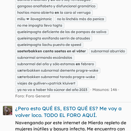
gangoso analfabeto y disfuncional gramático
hostias mano abierta
en
la cara al verruga
miliu 💋 ilovegintonic
no lo linchéis más da penica
no me impogta llevo togta
queleimpogta deficiente de los de pompas de saliva
queleimpogta esnifando serrín de ataudes
queleimpogta liachu puesto de speed
saeterbakken
canta
saetas
en
el
váter
subnormal aburrido
subnormal armando escándalos
subnormal del año y sólo estamos
en
febrero
sæterbakken subnormal demente progre-woke
sæterbakken subnormal tarado progre-woke
viajes de gulliver<<patrick kluivert
Masunos: 146
ya no va a haber hilo súcnor del año 2023
Foro:
Foro General
¿Pero esto QUÉ ES, ESTO QUÉ ES? Me voy a
volver loco. TODO EL FORO AQUÍ.
Navengando por este internet de Mierda repleto de
mujeres inútiles y basura infecta. Me encuentro con