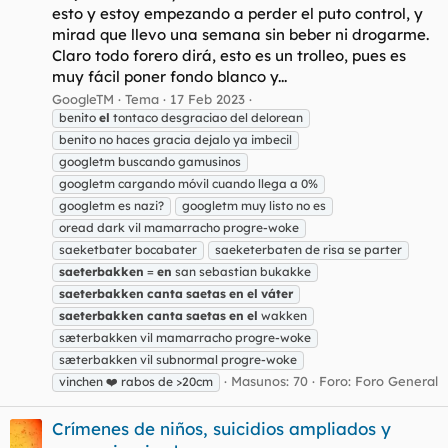
esto y estoy empezando a perder el puto control, y
mirad que llevo una semana sin beber ni drogarme.
Claro todo forero dirá, esto es un trolleo, pues es
muy fácil poner fondo blanco y...
GoogleTM
Tema
17 Feb 2023
benito
el
tontaco desgraciao del delorean
benito no haces gracia dejalo ya imbecil
googletm buscando gamusinos
googletm cargando móvil cuando llega a 0%
googletm es nazi?
googletm muy listo no es
oread dark vil mamarracho progre-woke
saeketbater bocabater
saeketerbaten de risa se parter
saeterbakken
=
en
san sebastian bukakke
saeterbakken
canta
saetas
en
el
váter
saeterbakken
canta
saetas
en
el
wakken
sæterbakken vil mamarracho progre-woke
sæterbakken vil subnormal progre-woke
Masunos: 70
Foro:
Foro General
vinchen ❤️ rabos de >20cm
Crímenes de niños, suicidios ampliados y