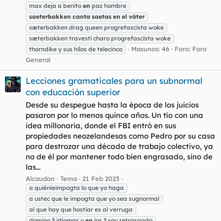
max deja a benito
en
paz hombre
saeterbakken
canta
saetas
en
el
váter
sæterbakken drag queen progrefascista woke
sæterbakken travesti charo progrefascista woke
Masunos: 46
Foro:
Foro
thorndike y sus hilos de telecinco
General
Lecciones gramaticales para un subnormal
con educación superior
Desde su despegue hasta la época de los juicios
pasaron por lo menos quince años. Un tío con una
idea millonaria, donde el FBI entró en sus
propiedades neozelandesas como Pedro por su casa
para destrozar una década de trabajo colectivo, ya
no de él por mantener todo bien engrasado, sino de
las...
Alcaudon
Tema
21 Feb 2023
a quiénleimpogta lo que yo haga
a ustec que le impogta que yo sea sugnormal
al que hay que hostiar es al verruga
domino 3 idiomas y
en
los 3 soy retrasagdo