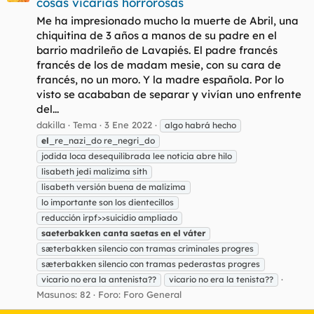
cosas vicarias horrorosas
Me ha impresionado mucho la muerte de Abril, una
chiquitina de 3 años a manos de su padre en el
barrio madrileño de Lavapiés. El padre francés
francés de los de madam mesie, con su cara de
francés, no un moro. Y la madre española. Por lo
visto se acababan de separar y vivían uno enfrente
del...
dakilla
Tema
3 Ene 2022
algo habrá hecho
el
_re_nazi_do re_negri_do
jodida loca desequilibrada lee noticia abre hilo
lisabeth jedi malizima sith
lisabeth versión buena de malizima
lo importante son los dientecillos
reducción irpf>>suicidio ampliado
saeterbakken
canta
saetas
en
el
váter
sæterbakken silencio con tramas criminales progres
sæterbakken silencio con tramas pederastas progres
vicario no era la antenista??
vicario no era la tenista??
Masunos: 82
Foro:
Foro General