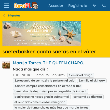
Acceder
Regístrate
Etiquetas
saeterbakken canta saetas en el váter
Maruja Torres. THE QUEEN CHARO.
Nada más que disir.
THORNDIKE
Tema
27 Feb 2023
1.emilio
el
drugo
2.presumia de ser nazi y le petaron
el
culo
3.emilio
el
skingay
4.ahora compra consoladores
en
el
todo a 100
benito ha de dejar siempre su cagadita de imbecil
benito que no haces gracia subnormal
consomé de diarrea
el
renazido comemierdas renegrido
la mujer de fumanchu es más fea que maruja torres