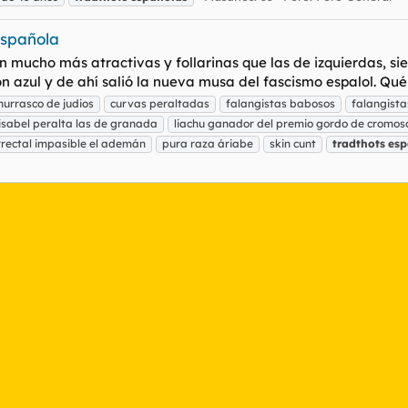
española
n mucho más atractivas y follarinas que las de izquierdas, si
ón azul y de ahí salió la nueva musa del fascismo espalol. Qué
hurrasco de judios
curvas peraltadas
falangistas babosos
falangista
 isabel peralta las de granada
liachu ganador del premio gordo de cromo
rrectal impasible el ademán
pura raza áriabe
skin cunt
tradthots
esp