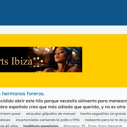
s hermanos foreros.
idido abrir este hilo porque necesito alimento para menearm
ra española creo que más odiada que querida, y no es otra qu
stream poser
alcaudon gilipollas de manual
benito cagaditas sin gracia 
ndasec
insustanciales comiendo la polla a hftb
maleante pero no te da p
Masunos: 33
Foro:
Foro General
 de 45 años
tradthots
españolas