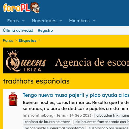
Foros
Novedades
Miembros
Última actividad
Registro
Foros
Etiquetas
tradthots españolas
Tengo nueva musa pajeril y pido ayuda a lo
Buenas noches, caros hermanos. Resulta que he dec
semanas, no paro de dedicarle pajotes a esta hemb
hitsfromthebong
Tema
14 Sep 2023
alcaudon frikimain
copiona de lauren southern
delincuentes fantaseando con i
pandemolde subnormal monotema
suspirando por señoras