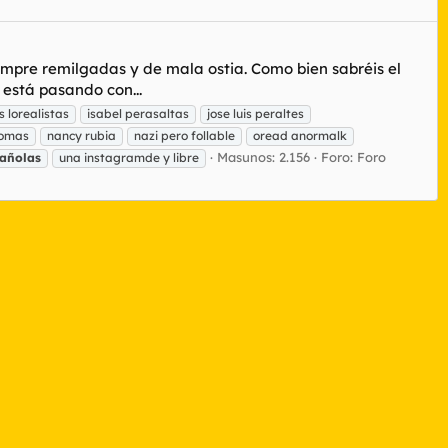
empre remilgadas y de mala ostia. Como bien sabréis el
 está pasando con...
s lorealistas
isabel perasaltas
jose luis peraltes
somas
nancy rubia
nazi pero follable
oread anormalk
Masunos: 2.156
Foro:
Foro
añolas
una instagramde y libre