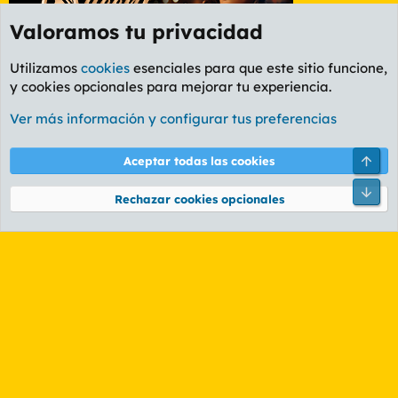
Valoramos tu privacidad
Utilizamos
cookies
esenciales para que este sitio funcione,
y cookies opcionales para mejorar tu experiencia.
Etiquetas
Ver más información y configurar tus preferencias
Cookies
PL OLDSTYLE AMARILLO
Cambiar fuente
Español (ES)
Arri
Aceptar todas las cookies
Contáctanos
Términos y reglas
Política de privacidad
Ayuda
R
Pie
S
Rechazar cookies opcionales
S
®
Community platform by XenForo
© 2010-2026 XenForo Ltd.