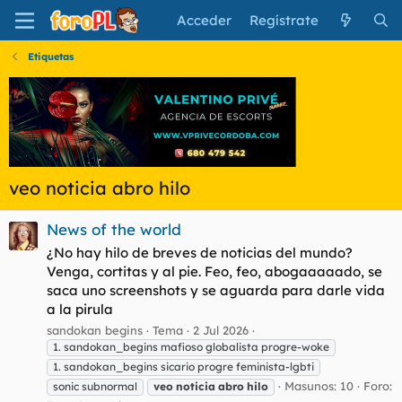
Acceder
Regístrate
Etiquetas
veo noticia abro hilo
News of the world
¿No hay hilo de breves de noticias del mundo?
Venga, cortitas y al pie. Feo, feo, abogaaaaado, se
saca uno screenshots y se aguarda para darle vida
a la pirula
sandokan begins
Tema
2 Jul 2026
1. sandokan_begins mafioso globalista progre-woke
1. sandokan_begins sicario progre feminista-lgbti
Masunos: 10
Foro:
sonic subnormal
veo
noticia
abro
hilo