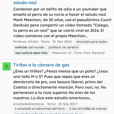
saludo nazi
Condenan por un delito de odio a un youtuber que
enseñó al perro de su novia a hacer el saludo nazi
Mark Meechan, de 30 años, usó el pseudónimo Count
Dankula para compartir un video llamado “Colega,
tu perro es un nazi” que se volvió viral en 2016. El
video comienza con el propio Meechan...
Profesor d'Arbó
Tema
31 Mar 2018
diversión para todos
noticia
s del mundo
profesor sin cerebro
Masunos: 11
Foro:
Foro General
veo
noticia
abro
hilo
Tirillas a la cámara de gas
E
¿Eres un tirillas? ¿Pesas menos que un pollo? ¿Usas
una talla M o S? Pues que sepas que eres un
demócrata de pro, una basura liberal, primo del
Coletas o directamente maricón. Pero nasi, no. No
perteneces a la raza superior. No eres de los
nuestros. Lo dice este estudio americano...
ensaladadeestacas
Tema
23 Sep 2017
1 ensalada el subnormal del forro
2 con otro
hilo
de mierda