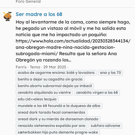
Foro General
Ser madre a los 68
Hoy al levantarme de la cama, como siempre hago,
he pegado un vistazo al móvil y me ha salido esta
noticia que me ha impactado un poquiño:
https://www.hola.com/actualidad/20230328344134/
ana-obregon-madre-nina-nacida-gestacion-
subrogada-miami/ Resulta que la señora Ana
Obregón ya rozando los...
Ferris
Tema
29 Mar 2023
acabo de cagarme encima: bidé y lavadora
ana y los 70
benito a dejar su cagadita sin gracia
benito aborto subnormal dejalo ya imbecil
cenobita alquilando su vientre
cenobita virgen a los 68
edu cid>>aless lecquio
mundele a los 68 fecundó a la duquesa de alba
oread dark tarado fecal comemierdas
oread dark y su mierda de doraemon clonado
renazido sietemesino expelido por ano
subforo sálvame
sæterbakken hijo puta demente progre-woke