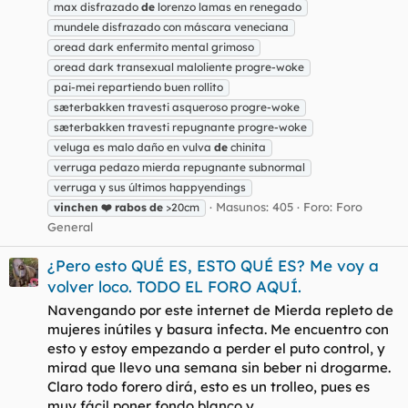
max disfrazado
de
lorenzo lamas en renegado
mundele disfrazado con máscara veneciana
oread dark enfermito mental grimoso
oread dark transexual maloliente progre-woke
pai-mei repartiendo buen rollito
sæterbakken travesti asqueroso progre-woke
sæterbakken travesti repugnante progre-woke
veluga es malo daño en vulva
de
chinita
verruga pedazo mierda repugnante subnormal
verruga y sus últimos happyendings
Masunos: 405
Foro:
Foro
vinchen
❤️
rabos
de
>20cm
General
¿Pero esto QUÉ ES, ESTO QUÉ ES? Me voy a
volver loco. TODO EL FORO AQUÍ.
Navengando por este internet de Mierda repleto de
mujeres inútiles y basura infecta. Me encuentro con
esto y estoy empezando a perder el puto control, y
mirad que llevo una semana sin beber ni drogarme.
Claro todo forero dirá, esto es un trolleo, pues es
muy fácil poner fondo blanco y...