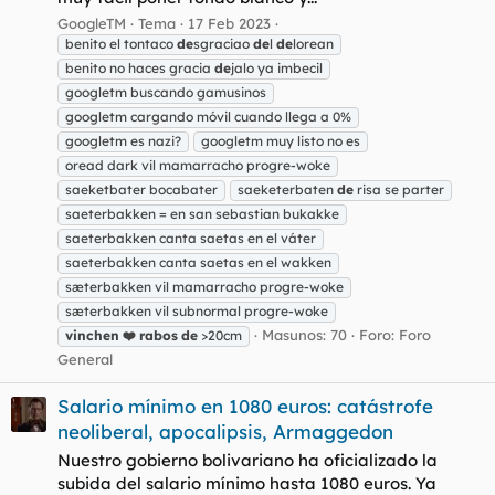
GoogleTM
Tema
17 Feb 2023
benito el tontaco
de
sgraciao
de
l
de
lorean
benito no haces gracia
de
jalo ya imbecil
googletm buscando gamusinos
googletm cargando móvil cuando llega a 0%
googletm es nazi?
googletm muy listo no es
oread dark vil mamarracho progre-woke
saeketbater bocabater
saeketerbaten
de
risa se parter
saeterbakken = en san sebastian bukakke
saeterbakken canta saetas en el váter
saeterbakken canta saetas en el wakken
sæterbakken vil mamarracho progre-woke
sæterbakken vil subnormal progre-woke
Masunos: 70
Foro:
Foro
vinchen
❤️
rabos
de
>20cm
General
Salario mínimo en 1080 euros: catástrofe
neoliberal, apocalipsis, Armaggedon
Nuestro gobierno bolivariano ha oficializado la
subida del salario mínimo hasta 1080 euros. Ya