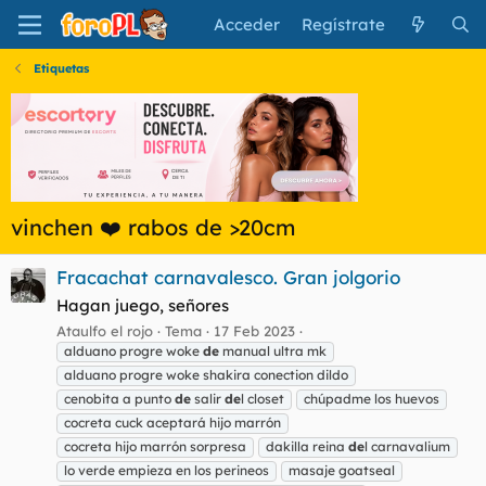
Acceder
Regístrate
Etiquetas
vinchen ❤️ rabos de >20cm
Fracachat carnavalesco. Gran jolgorio
Hagan juego, señores
Ataulfo el rojo
Tema
17 Feb 2023
alduano progre woke
de
manual ultra mk
alduano progre woke shakira conection dildo
cenobita a punto
de
salir
de
l closet
chúpadme los huevos
cocreta cuck aceptará hijo marrón
cocreta hijo marrón sorpresa
dakilla reina
de
l carnavalium
lo verde empieza en los perineos
masaje goatseal