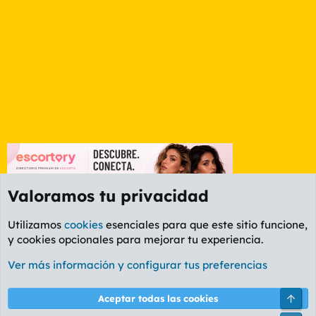
Valoramos tu privacidad
Utilizamos
cookies
esenciales para que este sitio funcione,
y cookies opcionales para mejorar tu experiencia.
Etiquetas
Ver más información y configurar tus preferencias
Cookies
PL OLDSTYLE AMARILLO
Cambiar fuente
Español (ES)
Arri
Aceptar todas las cookies
Contáctanos
Términos y reglas
Política de privacidad
Ayuda
R