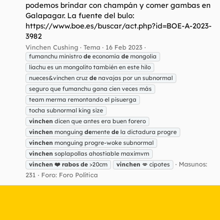
podemos brindar con champán y comer gambas en
Galapagar. La fuente del bulo:
https://www.boe.es/buscar/act.php?id=BOE-A-2023-
3982
Vinchen Cushing
Tema
16 Feb 2023
fumanchu ministro
de
economía
de
mongolia
liachu es un mongolito también en este hilo
nueces&vinchen cruz
de
navajas por un subnormal
seguro que fumanchu gana cien veces más
team merma remontando el pisuerga
tocha subnormal king size
vinchen
dicen que antes era buen forero
vinchen
monguing
de
mente
de
la dictadura progre
vinchen
monguing progre-woke subnormal
vinchen
soplapollas ahostiable maximvm
Masunos:
vinchen
❤️
rabos
de
>20cm
vinchen
💋 cipotes
231
Foro:
Foro Política