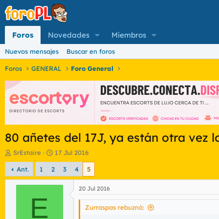
Foros
Novedades
Miembros
Nuevos mensajes
Buscar en foros
Foros
GENERAL
Foro General
80 añetes del 17J, ya están otra vez lo
I
F
SrEstaire
17 Jul 2016
n
e
Ant.
1
2
3
4
5
i
c
c
h
i
a
20 Jul 2016
a
E
d
d
e
Zurraspas rebuznó:
o
i