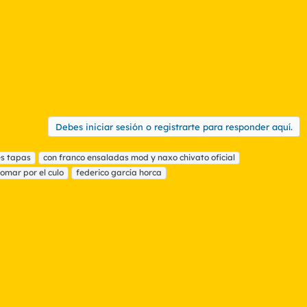
Debes iniciar sesión o registrarte para responder aquí.
es tapas
con franco ensaladas mod y naxo chivato oficial
tomar por el culo
federico garcía horca