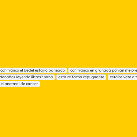
con franco el bedel estaría baneado
con franco en granada ponian mejor
denabos leyendo libros? haha
estaire facha repugnante
estaire vete a 
del anormal de cáncer
nlace