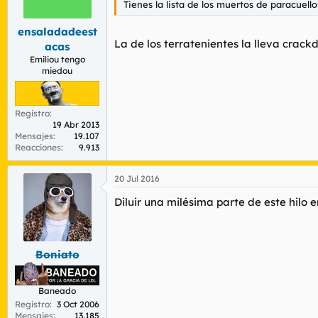
Tienes la lista de los muertos de paracuello
r
n
d
i
ensaladadeest
e
c
La de los terratenientes la lleva crack
l
i
acas
t
o
Emiliou tengo
e
miedou
m
a
Registro
19 Abr 2013
Mensajes
19.107
Reacciones
9.913
20 Jul 2016
Diluir una milésima parte de este hilo
Boniato
Baneado
Registro
3 Oct 2006
Mensajes
13.185