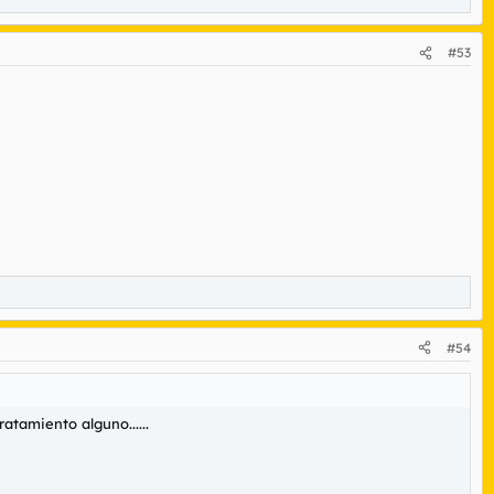
#53
#54
atamiento alguno......