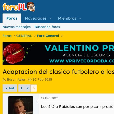
Foros
Novedades
Miembros
Nuevos mensajes
Buscar en foros
Foros
GENERAL
Foro General
Adaptacion del clasico futbolero a lo
I
F
Baron Asler
10 Feb 2025
n
e
Ant.
1
2
3
i
c
c
h
i
a
12 Feb 2025
a
d
Los 2 ½ a Rubiales son por pico + presi
d
e
o
i