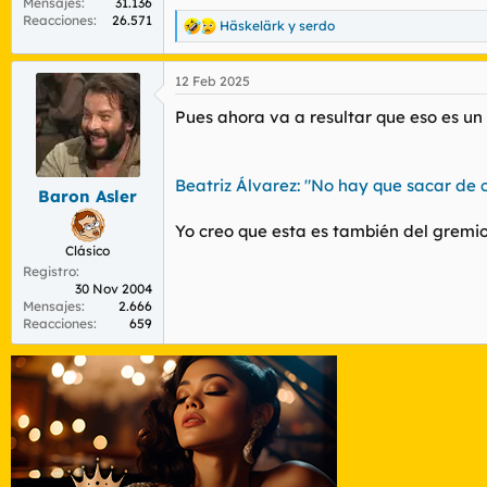
Mensajes
31.136
Reacciones
26.571
Häskelärk
y
serdo
R
e
a
12 Feb 2025
c
c
Pues ahora va a resultar que eso es un fo
i
o
n
e
Beatriz Álvarez: "No hay que sacar de 
s
Baron Asler
:
Yo creo que esta es también del gremio,
Clásico
Registro
30 Nov 2004
Mensajes
2.666
Reacciones
659