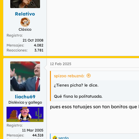
r
n
d
i
Relativo
e
c
l
i
t
o
Clásico
e
Registro
m
21 Oct 2008
a
Mensajes
4.082
Reacciones
3.781
12 Feb 2025
spizoo rebuznó:
¿Tienes picha?
le dice.
Qué fisna la politatuada.
liachu69
Disléxico y gallego
pues esos tatuajes son tan bonitos que
Registro
11 Mar 2005
Mensajes
44.318
serdo