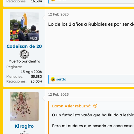
R
Reacciones
16.384
e
a
12 Feb 2025
c
c
Lo de los 2 años a Rubiales es por ser
i
o
n
e
s
Codeisan de 20
:
Muerto por dentro
Registro
15 Ago 2006
Mensajes
35.380
serdo
R
Reacciones
25.054
e
a
12 Feb 2025
c
c
i
Baron Asler rebuznó:
o
n
O un futbolista varón que ha fluido a lesbi
e
s
Pero mi duda es que pasaría en cada caso:
Kirogito
: