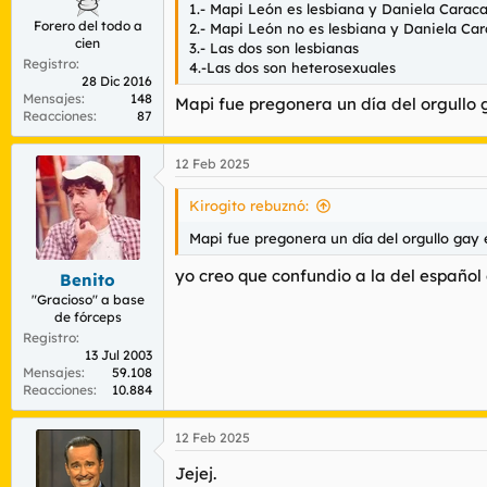
1.- Mapi León es lesbiana y Daniela Carac
Forero del todo a
2.- Mapi León no es lesbiana y Daniela Car
cien
3.- Las dos son lesbianas
Registro
4.-Las dos son heterosexuales
28 Dic 2016
Mensajes
148
Mapi fue pregonera un día del orgullo 
Reacciones
87
12 Feb 2025
Kirogito rebuznó:
Mapi fue pregonera un día del orgullo gay 
yo creo que confundio a la del español
Benito
"Gracioso" a base
de fórceps
Registro
13 Jul 2003
Mensajes
59.108
Reacciones
10.884
12 Feb 2025
Jejej.