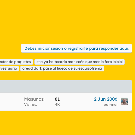
Debes iniciar sesión o registrarte para responder aquí.
ector de paquetes
esa ya ha tocado mas coño que medio foro lololol
 vestuario
oread dark pase al hueco de su esquizofrenia
Masunos
81
2 Jun 2006
Visitas
4K
pai-mei