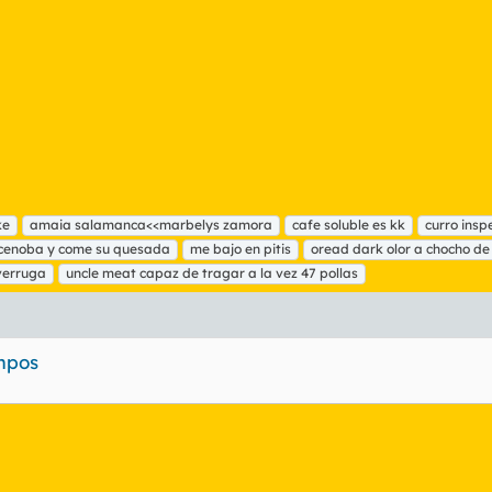
ke
amaia salamanca<<marbelys zamora
cafe soluble es kk
curro insp
l cenoba y come su quesada
me bajo en pitis
oread dark olor a chocho de
verruga
uncle meat capaz de tragar a la vez 47 pollas
mpos
nlace