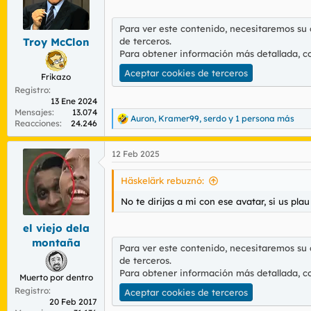
Para ver este contenido, necesitaremos su
de terceros.
Troy McClon
Para obtener información más detallada, c
Aceptar cookies de terceros
Frikazo
Registro
13 Ene 2024
Mensajes
13.074
Auron
,
Kramer99
,
serdo
y 1 persona más
R
Reacciones
24.246
e
a
12 Feb 2025
c
c
i
Häskelärk rebuznó:
o
n
No te dirijas a mi con ese avatar, si us plau
e
s
el viejo dela
:
montaña
Para ver este contenido, necesitaremos su
de terceros.
Para obtener información más detallada, c
Muerto por dentro
Registro
Aceptar cookies de terceros
20 Feb 2017