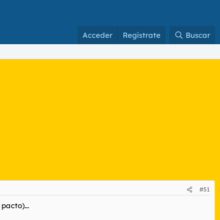
Acceder
Regístrate
Buscar
#51
pacto)...