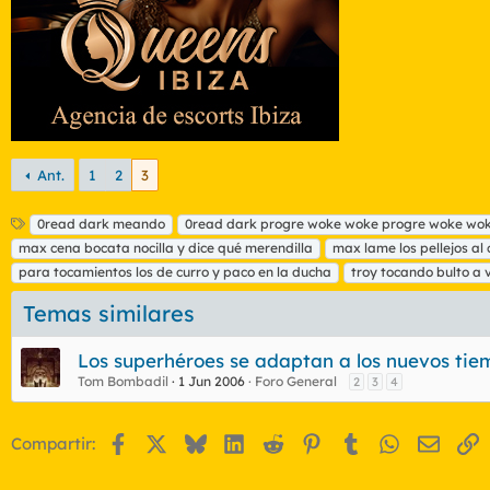
Ant.
1
2
3
E
0read dark meando
0read dark progre woke woke progre woke wo
t
max cena bocata nocilla y dice qué merendilla
max lame los pellejos a
i
para tocamientos los de curro y paco en la ducha
troy tocando bulto a 
q
u
Temas similares
e
t
Los superhéroes se adaptan a los nuevos tie
a
s
Tom Bombadil
1 Jun 2006
Foro General
2
3
4
Facebook
X
Bluesky
LinkedIn
Reddit
Pinterest
Tumblr
WhatsApp
Email
E
Compartir: