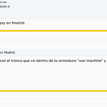
as no
acas si
gay en Madrid.
en Madrid.
 con el tronco que va dentro de la armadura "war machine" y 