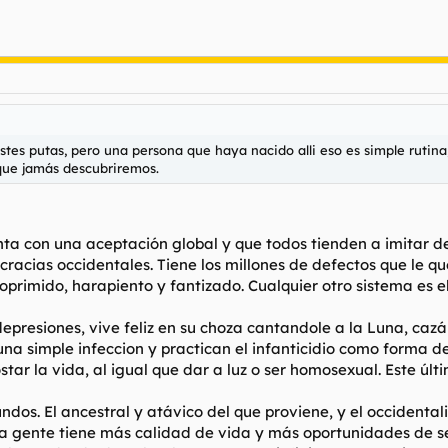
stes putas, pero una persona que haya nacido alli eso es simple rutina,
 que jamás descubriremos.
ta con una aceptación global y que todos tienden a imitar den
cracias occidentales. Tiene los millones de defectos que le q
primido, harapiento y fantizado. Cualquier otro sistema es el
 depresiones, vive feliz en su choza cantandole a la Luna, ca
na simple infeccion y practican el infanticidio como forma de
tar la vida, al igual que dar a luz o ser homosexual. Este úl
os. El ancestral y atávico del que proviene, y el occidentali
La gente tiene más calidad de vida y más oportunidades de se