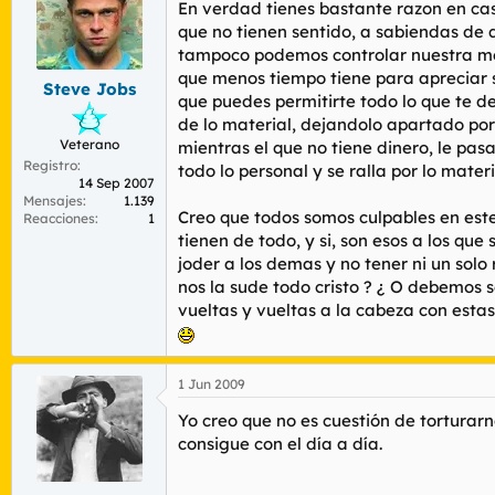
En verdad tienes bastante razon en cas
que no tienen sentido, a sabiendas de 
tampoco podemos controlar nuestra ment
que menos tiempo tiene para apreciar s
Steve Jobs
que puedes permitirte todo lo que te d
de lo material, dejandolo apartado po
Veterano
mientras el que no tiene dinero, le pas
Registro
todo lo personal y se ralla por lo mater
14 Sep 2007
Mensajes
1.139
Creo que todos somos culpables en este
Reacciones
1
tienen de todo, y si, son esos a los qu
joder a los demas y no tener ni un sol
nos la sude todo cristo ? ¿ O debemos 
vueltas y vueltas a la cabeza con estas
1 Jun 2009
Yo creo que no es cuestión de torturarn
consigue con el día a día.