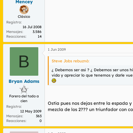
Mencey
Clásico
Registro
16 Jul 2008
Mensajes
3.586
Reacciones
14
1 Jun 2009
B
Steve Jobs rebuznó:
¿ Debemos ser asi ? ¿ Debemos ser unos hij
vida y apreciar lo que tenemos y darle vuel
Bryan Adams
Forero del todo a
cien
Ostia pues nos dejas entre la espada y l
Registro
mezcla de los 2??? un triunfador con co
12 May 2009
Mensajes
363
Reacciones
0