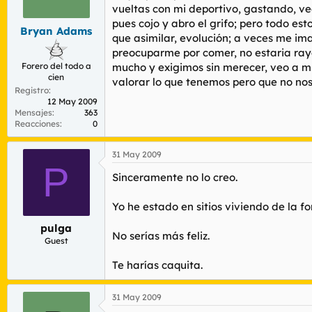
r
n
vueltas con mi deportivo, gastando, v
d
i
pues cojo y abro el grifo; pero todo es
Bryan Adams
e
c
que asimilar, evolución; a veces me ima
l
i
preocuparme por comer, no estaria ray
t
o
Forero del todo a
mucho y exigimos sin merecer, veo a m
e
cien
m
valorar lo que tenemos pero que no nos 
Registro
a
12 May 2009
Mensajes
363
Reacciones
0
31 May 2009
P
Sinceramente no lo creo.
Yo he estado en sitios viviendo de la f
pulga
No serías más feliz.
Guest
Te harías caquita.
31 May 2009