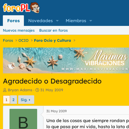
Foros
Novedades
Miembros
Nuevos mensajes
Buscar en foros
Foros
OCIO
Foro Ocio y Cultura
Agradecido o Desagradecido
I
F
Bryan Adams
31 May 2009
n
e
1
2
Sig.
i
c
c
h
i
a
31 May 2009
a
B
d
Una de las cosas que siempre rondan p
d
e
o
i
lo que pasa por mi vida, hasta la lata