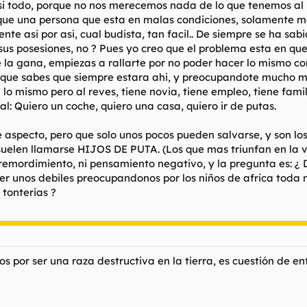
i todo, porque no nos merecemos nada de lo que tenemos al n
que una persona que esta en malas condiciones, solamente ma
e asi por asi, cual budista, tan facil.. De siempre se ha sab
us posesiones, no ? Pues yo creo que el problema esta en qu
e la gana, empiezas a rallarte por no poder hacer lo mismo c
rque sabes que siempre estara ahi, y preocupandote mucho ma
a lo mismo pero al reves, tiene novia, tiene empleo, tiene fam
ial: Quiero un coche, quiero una casa, quiero ir de putas.
 aspecto, pero que solo unos pocos pueden salvarse, y son los
e suelen llamarse HIJOS DE PUTA. (Los que mas triunfan en la
o remordimiento, ni pensamiento negativo, y la pregunta es: ¿
ser unos debiles preocupandonos por los niños de africa toda 
 tonterias ?
os por ser una raza destructiva en la tierra, es cuestión de e