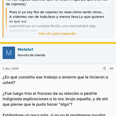
de cojones[/
Pues si yo soy feo de cojones no veas cómo serán otros...
A videntes van de todo,feos y menos feos.Lo que quieren
es que sus
expectativas se cumplan.Tenéis una mentalidad algo
estrecha en esos
Haz clic para expandir...
temas.Aunque tal vez las estrechas sean las tías.
De todas formas,yo siempre quise ser como éste:
Haz clic para expandir...
Motalot
M
Novato de mierda
5 Abr 2009
#9
¿En qué consistía ese trabajo o amarre que le hicieron a
usted?
¿Fue luego tras el fracaso de su relación a pedirle
indignado explicaciones a la sra. bruja aquella, y de ahí
que piense que le pudo hacer "algo"?
Extiéndase un poco más, si no no le prodremos ayudar.