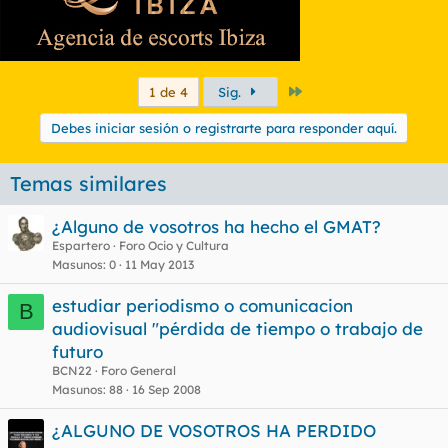
Último
1 de 4
Sig.
Debes iniciar sesión o registrarte para responder aquí.
Temas similares
¿Alguno de vosotros ha hecho el GMAT?
Espartero
Foro Ocio y Cultura
Masunos
0
11 May 2013
estudiar periodismo o comunicacion
B
audiovisual "pérdida de tiempo o trabajo de
futuro
BCN22
Foro General
Masunos
88
16 Sep 2008
¿ALGUNO DE VOSOTROS HA PERDIDO