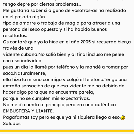
tengo depre por ciertos problemas...
l
i
Me gustaría saber si alguno de vosotros-as ha realizado
t
o
e
en el pasado algún
m
tipo de amarre o trabajo de magia para atraer a una
a
persona del sexo opuesto y si ha habido buenos
resultados.
Os contaré que yo lo hice en el año 2005 si recuerdo bien,a
través de una
vidente cubana.No salió bien y al final incluso me peleé
con esa individua
pues un día la llamé por teléfono y la mandé a tomar por
saco.Naturalmente,
ella hizo lo mismo conmigo y colgó el teléfono.Tengo una
extraña sensación de que esa vidente me ha debido de
hacer algo para que no encuentre pareja,
porque no se cumplen mis expectativas.
No me dí cuenta al principio,pero era una auténtica
EMBUSTERA Y LIANTE.
Pagafantas soy pero es que ya ni siquiera llego a eso.
Saludos.