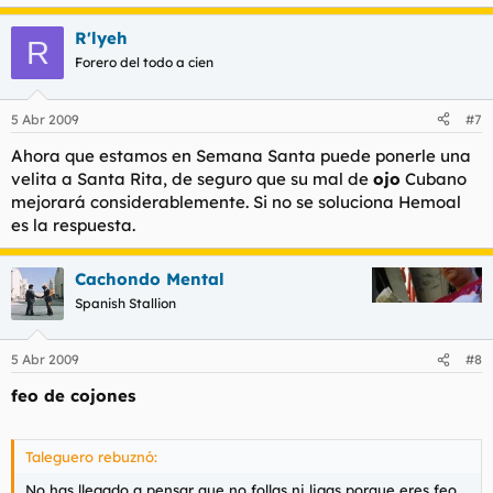
R'lyeh
R
Forero del todo a cien
5 Abr 2009
#7
Ahora que estamos en Semana Santa puede ponerle una
velita a Santa Rita, de seguro que su mal de
ojo
Cubano
mejorará considerablemente. Si no se soluciona Hemoal
es la respuesta.
Cachondo Mental
Spanish Stallion
5 Abr 2009
#8
feo de cojones
Taleguero rebuznó:
No has llegado a pensar que no follas ni ligas porque eres feo