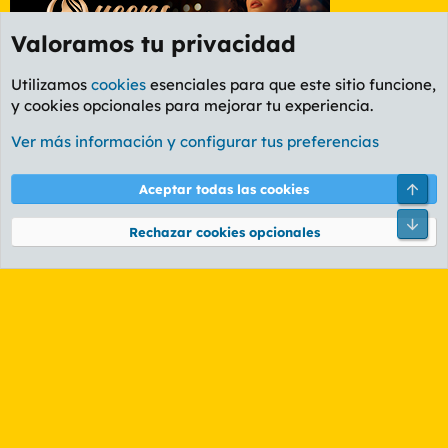
Valoramos tu privacidad
Utilizamos
cookies
esenciales para que este sitio funcione,
y cookies opcionales para mejorar tu experiencia.
Foro General
Ver más información y configurar tus preferencias
Cookies
PL OLDSTYLE AMARILLO
Cambiar fuente
Español (ES)
Arri
Aceptar todas las cookies
Contáctanos
Términos y reglas
Política de privacidad
Ayuda
R
Pie
S
Rechazar cookies opcionales
S
®
Community platform by XenForo
© 2010-2026 XenForo Ltd.