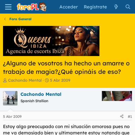
Acceder
Regístrate
Foro General
¿Alguno de vosotros ha hecho un amarre o
trabajo de magia?¿Qué opináis de eso?
I
F
Cachondo Mental
5 Abr 2009
n
e
i
c
Cachondo Mental
c
h
Spanish Stallion
i
a
a
d
d
e
5 Abr 2009
#1
o
i
r
n
Estoy algo preocupado con mi situación amorosa pues no
d
i
me va demasiado bien y ultimamente estoy notando que
e
c