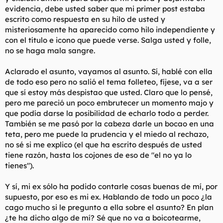
tipo mirlo en Rambo III, y se muera de ganas de ser horadada
evidencia, debe usted saber que mi primer post estaba
por su cartucho de dinaminata lechera.
escrito como respuesta en su hilo de usted y
misteriosamente ha aparecido como hilo independiente y
con el título e icono que puede verse. Salga usted y folle,
no se haga mala sangre.
Aclarado el asunto, vayamos al asunto. Sí, hablé con ella
de todo eso pero no salió el tema folleteo, fíjese, va a ser
que sí estoy más despistao que usted. Claro que lo pensé,
pero me pareció un poco embrutecer un momento majo y
que podía darse la posibilidad de echarlo todo a perder.
También se me pasó por la cabeza darle un bocao en una
teta, pero me puede la prudencia y el miedo al rechazo,
no sé si me explico (el que ha escrito después de usted
tiene razón, hasta los cojones de eso de "el no ya lo
tienes").
Y sí, mi ex sólo ha podido contarle cosas buenas de mí, por
supuesto, por eso es mi ex. Hablando de todo un poco ¿la
cago mucho si le pregunto a ella sobre el asunto? En plan
¿te ha dicho algo de mí? Sé que no va a boicotearme,