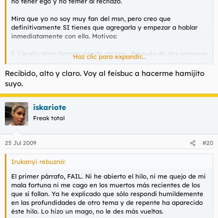
no tener ego y no temer al rechazo.
Mira que yo no soy muy fan del msn, pero creo que
definitivamente SI tienes que agregarla y empezar a hablar
inmediatamente con ella. Motivos:
1. Lleváis poco tiempo siendo amigos, después de dos semanas
Haz clic para expandir...
se puede haber "olvidado" perfectamente de tí o puede
empezar a poner sus ojos en otros tíos. No dejes que esto
Recibido, alto y claro. Voy al feisbuc a hacerme hamijito
suceda.
suyo.
2. Puedes seguir tanteando tus posibilidades y en caso de
recibir más "señales" ganar confianza a la hora de emprender
una ofensiva.
iskariote
3. Al hablar más con ella es lógico que cojas más confianza, te
Freak total
cueste menos saber de qué hablar la próxima vez que os veáis
y no tendrás tanta verguenza cuando estéis juntos.
4. No puedes aparecer de repente en dos semanas por allí sin
25 Jul 2009
#20
mediar más palabra. Es más, tienes que conseguir que ella
te
insista
para que vayas.
Irukanyi rebuznó:
¿Suficiente?
El primer párrafo, FAIL. Ni he abierto el hilo, ni me quejo de mi
mala fortuna ni me cago en los muertos más recientes de los
que sí follan. Ya he explicado que sólo respondí humildemente
en las profundidades de otro tema y de repente ha aparecido
éste hilo. Lo hizo un mago, no le des más vueltas.