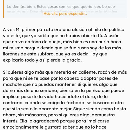
Lo demás, bien. Estas cosas son las que quería leer. Lo que
pasa es que llevo tiempo leyéndoos y parece que la técnica
Haz clic para expandir...
que mejor funciona en estos casos (insisto, no hablo de sólo
follisqueo) es la de hacerse el duro y mostrar el menor interés
posible. Me tenéis el rabo hecho un lío y en media hora toca
A ver. Mi primer párrafo era una alusión al hilo de político
paja, llevo una tarde como forero y mi vida sexual empieza a
y a este, que ya sabía que no habías abierto tú. Alusión
resentirse.
que no va en tono de queja, más bien es una burla haca
mí mismo porque desde que se fue rusas soy de los más
El edit...creo que me expliqué mal. Lo que pienso es
llorones de este subforo, que ya es decir. Hay que
preguntarle a mi ex sobre si su amiga le ha dicho algo de mí.
Joder, lo contrario sería un suicidio ¿cómo voy a preguntarle a
explicarlo todo y así pierde la gracia.
mi "presa" si otra mujer le ha hablado sobre mí?
Si quieres algo más que meterla en caliente, razón de más
para que ni se te pase por la cabeza adoptar poses de
machote que no puedas mantener. Si quieres algo que
dure más de una semana, piensa en la pereza que puede
implicar pasarte la vida haciéndote el duro, de lo
contrario, cuando se caiga la fachada, se buscará a otro
que sí lo sea o lo aparente mejor. Sigue siendo como hasta
ahora, sin máscaras, pero si quieres algo, demuestra
interés. Ella lo agradecerá porque para implicarse
emocionalmente le gustará saber que no lo hace