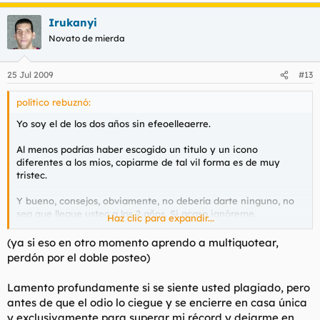
Irukanyi
Novato de mierda
25 Jul 2009
#13
político rebuznó:
Yo soy el de los dos años sin efeoelleaerre.
Al menos podrías haber escogido un titulo y un icono
diferentes a los mios, copiarme de tal vil forma es de muy
tristec.
Y bueno, consejos, obviamente, no debería darte ninguno, no
sea que llegue ustec a los 2 años. Si acaso ignóreme.
Haz clic para expandir...
Lo que si que me gustaría decirle es esto: ¿has hablado con
(ya si eso en otro momento aprendo a multiquotear,
esa guarra de chuck norris y rocky y no has sacado el tema
perdón por el doble posteo)
folleteo? Está usté más despistao que yo. Una mujer que habla
de eso, es porque piensa como un hombre, y una mujer que
Lamento profundamente si se siente usted plagiado, pero
piensa como un hombre, folla como un hombre.
antes de que el odio lo ciegue y se encierre en casa única
y exclusivamente para superar mi récord y dejarme en
No espere más. Seguramente su ex le contó lo bien que folla,