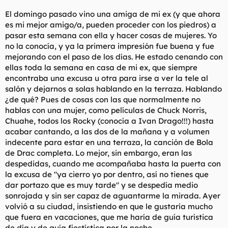
El domingo pasado vino una amiga de mi ex (y que ahora
es mi mejor amigo/a, pueden proceder con los piedros) a
pasar esta semana con ella y hacer cosas de mujeres. Yo
no la conocía, y ya la primera impresión fue buena y fue
mejorando con el paso de los días. He estado cenando con
ellas toda la semana en casa de mi ex, que siempre
encontraba una excusa u otra para irse a ver la tele al
salón y dejarnos a solas hablando en la terraza. Hablando
¿de qué? Pues de cosas con las que normalmente no
hablas con una mujer, como películas de Chuck Norris,
Chuahe, todos los Rocky (conocía a Ivan Drago!!!) hasta
acabar cantando, a las dos de la mañana y a volumen
indecente para estar en una terraza, la canción de Bola
de Drac completa. Lo mejor, sin embargo, eran las
despedidas, cuando me acompañaba hasta la puerta con
la excusa de "ya cierro yo por dentro, así no tienes que
dar portazo que es muy tarde" y se despedía medio
sonrojada y sin ser capaz de aguantarme la mirada. Ayer
volvió a su ciudad, insistiendo en que le gustaría mucho
que fuera en vacaciones, que me haría de guía turística
de día y de guía
fiestística
por la noche.