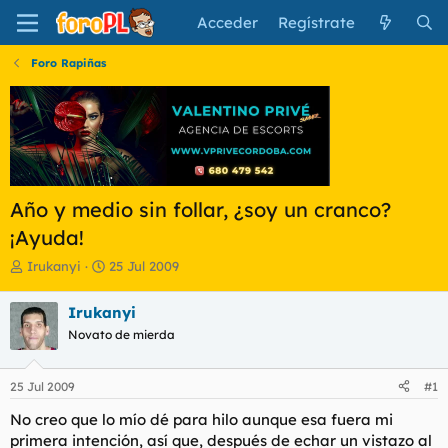
Acceder
Regístrate
Foro Rapiñas
Año y medio sin follar, ¿soy un cranco?
¡Ayuda!
I
F
Irukanyi
25 Jul 2009
n
e
i
c
Irukanyi
c
h
Novato de mierda
i
a
a
d
d
e
25 Jul 2009
#1
o
i
r
n
No creo que lo mío dé para hilo aunque esa fuera mi
d
i
primera intención, así que, después de echar un vistazo al
e
c