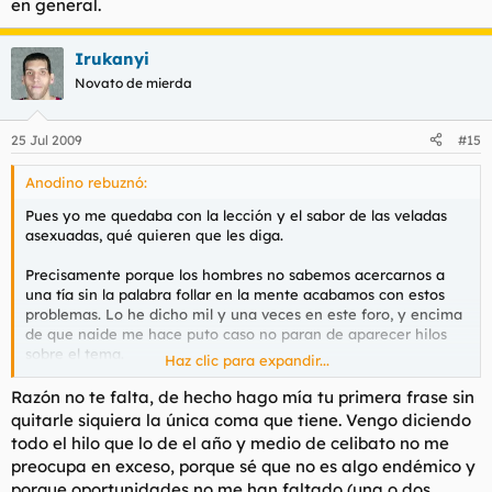
en general.
Irukanyi
Novato de mierda
25 Jul 2009
#15
Anodino rebuznó:
Pues yo me quedaba con la lección y el sabor de las veladas
asexuadas, qué quieren que les diga.
Precisamente porque los hombres no sabemos acercarnos a
una tía sin la palabra
follar
en la mente acabamos con estos
problemas. Lo he dicho mil y una veces en este foro, y encima
de que naide me hace puto caso no paran de aparecer hilos
sobre el tema.
Haz clic para expandir...
Hombres: sed libres. Practicad el sexo, amad a las mujeres. No
Razón no te falta, de hecho hago mía tu primera frase sin
seáis siervos del sexo ni de las mujeres. No merece la pena.
quitarle siquiera la única coma que tiene. Vengo diciendo
todo el hilo que lo de el año y medio de celibato no me
preocupa en exceso, porque sé que no es algo endémico y
porque oportunidades no me han faltado (una o dos,