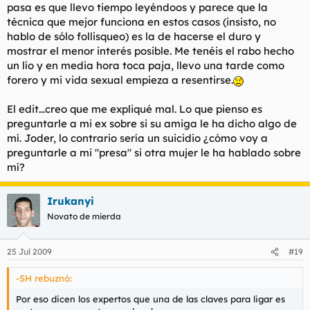
pasa es que llevo tiempo leyéndoos y parece que la
Yo tampoco es que sea muy buen consejero, pero hay pocos
técnica que mejor funciona en estos casos (insisto, no
hilos activos hoy.
hablo de sólo follisqueo) es la de hacerse el duro y
mostrar el menor interés posible. Me tenéis el rabo hecho
Edito:
Preguntarle ¿te ha dicho algo sobre mí? es bastante
un lío y en media hora toca paja, llevo una tarde como
humillante, no lo hagas. Si quieres esa información, déjalo caer
forero y mi vida sexual empieza a resentirse.
en plan broma, ella cantará con mucha más facilidad y le
caerás más simpático. De todas formas, por muy bien que lo
El edit...creo que me expliqué mal. Lo que pienso es
hagas, cualquier información de este tipo implica a tu nueva
preguntarle a mi ex sobre si su amiga le ha dicho algo de
presa imaginándote en la cama con tu ex. Dejando a un lado
mí. Joder, lo contrario sería un suicidio ¿cómo voy a
teorías antropológicas de algunos foreros, eso suele ser
incómodo y no aporta nada bueno en general.
preguntarle a mi "presa" si otra mujer le ha hablado sobre
mí?
Irukanyi
Novato de mierda
25 Jul 2009
#19
-SH rebuznó:
Por eso dicen los expertos que una de las claves para ligar es