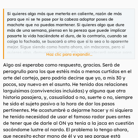
Si quieres algo más que meterla en caliente, razón de más
para que ni se te pase por la cabeza adoptar poses de
machote que no puedas mantener. Si quieres algo que dure
más de una semana, piensa en la pereza que puede implicar
pasarte la vida haciéndote el duro, de lo contrario, cuando se
caiga la fachada, se buscará a otro que sí lo sea o lo aparente
mejor. Sigue siendo como hasta ahora, sin máscaras, pero si
quieres algo, demuestra interés. Ella lo agradecerá porque para
Haz clic para expandir...
implicarse emocionalmente le gustará saber que no lo hace
arriesgando demasiado, que juega sobre seguro y que tú le
Algo así esperaba como respuesta, gracias. Será de
corresponderás.
perogrullo para los que estéis más o menos curtidos en el
arte del cortejo, pero podría decirse que yo, a mis 30 y
Todo esto me parece de perogrullo, no sé si merece la pena
pocos, soy nuevo en el asunto. He tenido dos relaciones
decirlo, porque imagino que ya lo sabes, pero es que no se me
larguísimas (convivencias incluidas) y alguna que otra
ocurre otra cosa que puedas estar esperando como respuesta.
historia pasajera, y, casualidad o no, suerte o no, siempre
he sido el sujeto pasivo a la hora de dar los pasos
pertinentes. Me acostumbré a dejarme hacer y ni siquiera
he tenido necesidad de usar el famoso radar pues antes
de tener que de darle al ON ya tenía a la jaca en cuestión
sacándome lustre al nardo. El problema lo tengo ahora,
que necesito echar mano de él y ya sea porque está