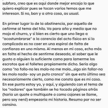
subforo, creo que es aquí donde mejor encaja lo que
l
i
quiero explicar pues se tocan varios temas que me
t
o
e
interesan. Si no, ban y a otra cosa, as usual.
m
a
En primer lugar lo de la abstinencia, por aquello de
ceñirme al tema del hilo. Va para año y medio que no
mojo el churro, y si bien es cierto que uno llega a
"acostumbrarse" a la carencia del acto físico en si lo
complicado es no caer en una espiral de falta de
confianza en uno mismo. Al menos en mi caso, echo más
en falta el hecho de sentirme deseado, el saber que le
gusto a alguien lo suficiente como para lamerme
los
escrotos
que el folleteo propiamente dicho. Sería algo
como "no follo-no les molo-no me molo....sigo sin follar-no
les molo nada- soy un puto cranco" sin que esto último sea
necesariamente cierto, como me consta que es mi caso.
En ese punto estoy yo, y aquí, y siguiendo con el tema de
los "radares" que también se ha tocado páginas atrás
(haría un quote o multiquote o como cojones se llame,
pero soy nerd) empezaría mi historia. Resumo por no ser
cansino.