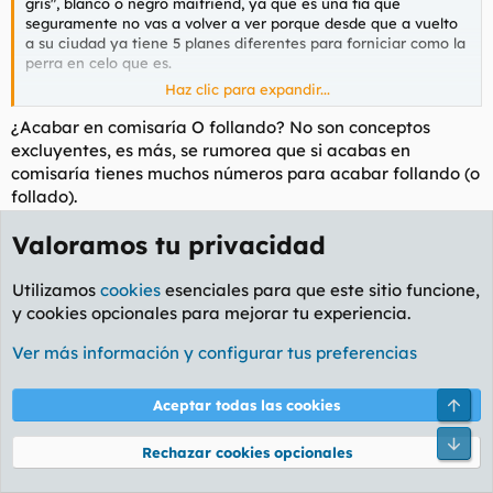
gris", blanco o negro maifriend, ya que es una tía que
seguramente no vas a volver a ver porque desde que a vuelto
a su ciudad ya tiene 5 planes diferentes para forniciar como la
perra en celo que es.
Haz clic para expandir...
La cuestión es que va a notar un rabo en su faringe y esfinter
próximamente (no necesariamente en este orden y si no lo ha
¿Acabar en comisaría O follando? No son conceptos
catado ya), y está en tu mano que sea el tuyo o la
excluyentes, es más, se rumorea que si acabas en
chocolateada banana de Kevin.
comisaría tienes muchos números para acabar follando (o
follado).
Aunque me duela que hables así de ella, supongo que en
Valoramos tu privacidad
el fondo tienes razón. Mi epoca de "víctima" acabó hace
mucho (año y medio para ser exactos
) y llegó la hora
de pasar al modo cazador. Es muy probable que falle el
Utilizamos
cookies
esenciales para que este sitio funcione,
tiro pero para la siguiente habré mejorado la puntería. Y
y cookies opcionales para mejorar tu experiencia.
sí, me duele, en serio
Ver más información y configurar tus preferencias
iskariote
Arri
Aceptar todas las cookies
Freak total
Pie
Rechazar cookies opcionales
26 Jul 2009
#23