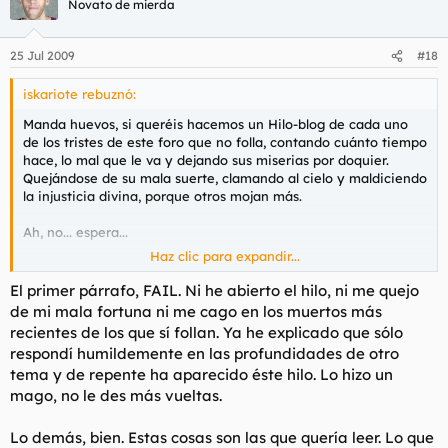
Novato de mierda
25 Jul 2009
#18
iskariote rebuznó:
Manda huevos, si queréis hacemos un Hilo-blog de cada uno
de los tristes de este foro que no folla, contando cuánto tiempo
hace, lo mal que le va y dejando sus miserias por doquier.
Quejándose de su mala suerte, clamando al cielo y maldiciendo
la injusticia divina, porque otros mojan más.
Ah, no... espera...
Haz clic para expandir...
Bueno, pues en mi opinión, a ésta le dejaste con las ganas.
Ahora si pasas de ella "haciéndote el digno" lo único que vas a
El primer párrafo, FAIL. Ni he abierto el hilo, ni me quejo
conseguir es que piense que no te pone y cuando llegues allí y
de mi mala fortuna ni me cago en los muertos más
le tires los trastos va a suponer que es porque no tienes otra
recientes de los que sí follan. Ya he explicado que sólo
cosa a mano, y tampoco es que fuese mal encaminada esa
respondí humildemente en las profundidades de otro
idea. No pierdes nada si mientras masuneas por aquí le vas
tema y de repente ha aparecido éste hilo. Lo hizo un
calentando la oreja via msn o alguna mierda así. Lo bueno de
mago, no le des más vueltas.
las nuevas tecnologías es que te pueden adelantar mucha
faena. Así ya tienes el trabajo sucio hecho y llegas allí a plantar
el nabo sobre la mesa.
Lo demás, bien. Estas cosas son las que quería leer. Lo que