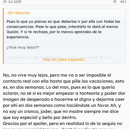
25 Jul 2009
#11
-SH rebuznó:
Pues lo que yo pienso es que deberías ir por ella con todas las
consecuencias. Pase lo que pase, intentarlo te dará al menos
ilusión. Y si te rechaza, por lo menos aprendes de la
experiencia.
¿Vive muy lejos??
Contacta con ella cuanto antes o todo se enfriará. Si eso,
Haz clic para expandir...
agrégala al msn y ve tanteando.
Si es que está más claro que el agua... ¿Qué quieres que te
No, no vive muy lejos, pero me va a ser imposible el
digamos:
"sí, eres un cranco y debes seguir en esta espiral"
?
contacto real con ella hasta que pille las vacaciones, esto
es, en dos semanas. Lo del msn, pues es lo que quería
Por cierto:
aclarar, no sé si es mejor empezar a tantearla y poder dar
imagen de desperado o hacerme el digno y dejarme caer
Spoiler
por ahí en dos semanas como haciéndole un favor. Ah, y
no soy un cranco, joder, que mi madre siempre me dice
que soy especial y bello por dentro.
Gracias por el spoiler, pero en realidad lo de la sequía no