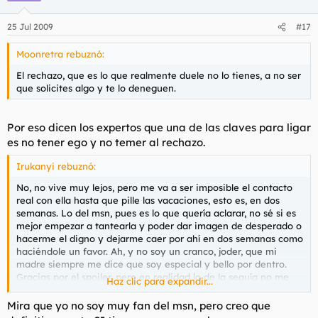
25 Jul 2009
#17
Moonretra rebuznó:
El rechazo, que es lo que realmente duele no lo tienes, a no ser
que solicites algo y te lo deneguen.
Por eso dicen los expertos que una de las claves para ligar
es no tener ego y no temer al rechazo.
Irukanyi rebuznó:
No, no vive muy lejos, pero me va a ser imposible el contacto
real con ella hasta que pille las vacaciones, esto es, en dos
semanas. Lo del msn, pues es lo que quería aclarar, no sé si es
mejor empezar a tantearla y poder dar imagen de desperado o
hacerme el digno y dejarme caer por ahí en dos semanas como
haciéndole un favor. Ah, y no soy un cranco, joder, que mi
madre siempre me dice que soy especial y bello por dentro.
Gracias por el spoiler, pero en realidad lo de la sequía no me
Haz clic para expandir...
causa especial trauma, Jazztel mediante me voy apañando,
salvo lo de la famosa espiral de los cojones, que no es poco.
Mira que yo no soy muy fan del msn, pero creo que