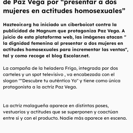
de Paz Vega por “presentar a dos
l
i
mujeres en actitudes homosexuales”
t
o
e
m
Hazteoir.org ha iniciado un ciberboicot contra la
a
publicidad de Magnum que protagoniza Paz Vega. A
juicio de esta plataforma web, las imágenes atacan "
la dignidad femenina al presentar a dos mujeres en
actitudes homosexuales para incrementar las ventas",
tal y como recoge el blog Escolar.net.
La campaña de la heladera Frigo, integrada por dos
carteles y un spot televisivo , va encabezada con el
slogan ""Descubre tu auténtico Yo" y tiene como única
protagonista a la actriz Paz Vega.
La actriz malagueña aparece en distintas poses,
vestuarios y actitudes que se superponen y coactúan
entre sí y con el producto. Nadie más aparece en escena.