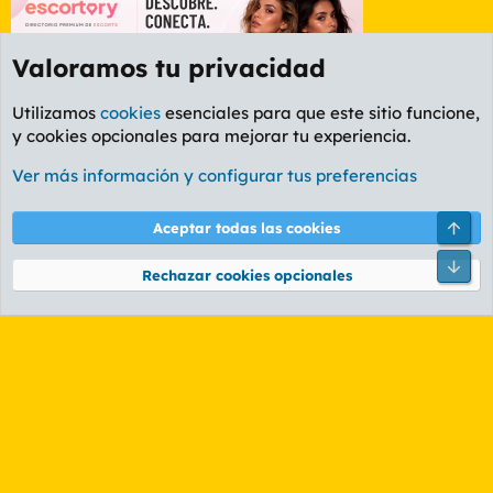
Valoramos tu privacidad
Utilizamos
cookies
esenciales para que este sitio funcione,
y cookies opcionales para mejorar tu experiencia.
Foro General
Ver más información y configurar tus preferencias
Cookies
PL OLDSTYLE AMARILLO
Cambiar fuente
Español (ES)
Arri
Aceptar todas las cookies
Contáctanos
Términos y reglas
Política de privacidad
Ayuda
R
Pie
S
Rechazar cookies opcionales
S
®
Community platform by XenForo
© 2010-2026 XenForo Ltd.