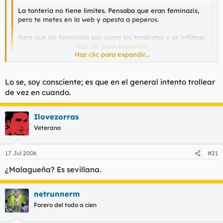
La tonteria no tiene limites. Pensaba que eran feminazis,
pero te metes en la web y apesta a peperos.
Sera que las feminazis son como los troskistas y se infiltran
en todas partes. Maldita plaga
Haz clic para expandir...
Haz clic para expandir...
SU COMENTARIO UNIDO A LAS IMAGENES QUE SALEN EN SU
Lo se, soy consciente; es que en el general intento trollear
FIRMA NO TIENE MUCHO SENTIDO
de vez en cuando.
Ilovezorras
Veterano
17 Jul 2006
#21
¿Malagueña? Es sevillana.
netrunnerm
Forero del todo a cien