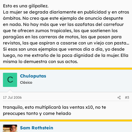
plataforma web, las imágenes atacan " la dignidad
Esto es una gilipollez.
femenina al presentar a dos mujeres en actitudes
La mujer se degrada diariamente en publicidad y en otros
homosexuales para incrementar las ventas", tal y como
ámbitos. No creo que este ejemplo de anuncio despunte
recoge el blog Escolar.net.
en nada. No hay más que ver las azafatas del carrefour
que te ofrecen zumos tropicales, las que sostienen los
paragüas en las carreras de motos, las que posan para
revistas, las que aspiran a casarse con un viejo con pasta...
Si esos son unos ejemplos que vemos día a día, yo desde
luego, no me extraño de la poca dignidad de la mujer. Ella
misma lo demuestra con sus actos.
Chuloputas
C
Clásico
17 Jul 2006
#3
tranquilo, esto multiplicarà las ventas x10, no te
preocupes tanto y come helado
Sam Rothstein