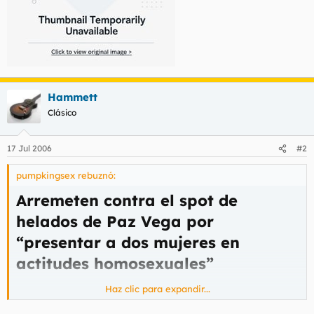
Hammett
Clásico
17 Jul 2006
#2
pumpkingsex rebuznó:
Arremeten contra el spot de
helados de Paz Vega por
“presentar a dos mujeres en
actitudes homosexuales”
Haz clic para expandir...
Hazteoir.org ha iniciado un ciberboicot contra la publicidad
de Magnum que protagoniza Paz Vega. A juicio de esta