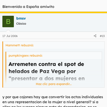
Bienvenido a España amiwito
bmsv
B
Clásico
17 Jul 2006
#13
Hammett rebuznó:
pumpkingsex rebuznó:
Arremeten contra el spot de
helados de Paz Vega por
“presentar a dos mujeres en
Haz clic para expandir...
actitudes homosexuales”
Haz clic para expandir...
Hazteoir.org ha iniciado un ciberboicot contra la
y por que cojones hay que convertir los actos individuales
publicidad de Magnum que protagoniza Paz Vega. A
en una representacion de la mujer a nivel general? si a
juicio de esta plataforma web, las imágenes atacan " la
Esto es una gilipollez.
ellas no les supone ningun acto de degradacion, no se