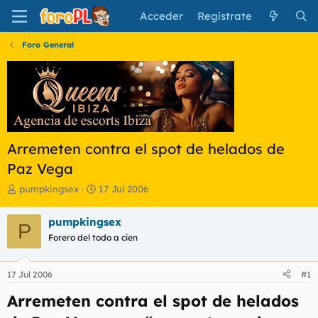
Acceder
Regístrate
Foro General
Arremeten contra el spot de helados de
Paz Vega
I
F
pumpkingsex
17 Jul 2006
n
e
i
c
pumpkingsex
P
c
h
Forero del todo a cien
i
a
a
d
d
e
17 Jul 2006
#1
o
i
r
n
Arremeten contra el spot de helados
d
i
e
c