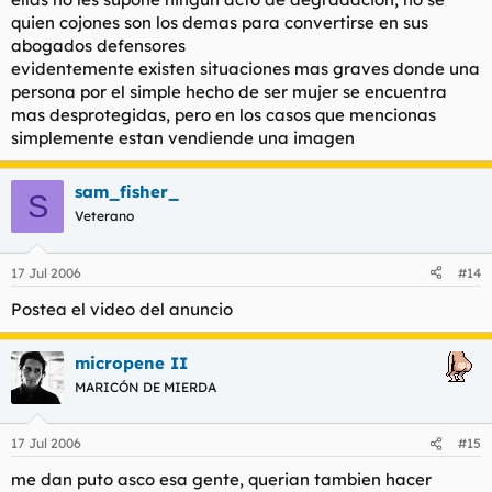
dignidad femenina al presentar a dos mujeres en
La mujer se degrada diariamente en publicidad y en otros
quien cojones son los demas para convertirse en sus
actitudes homosexuales para incrementar las ventas",
ámbitos. No creo que este ejemplo de anuncio despunte en
abogados defensores
tal y como recoge el blog Escolar.net.
nada. No hay más que ver las azafatas del carrefour que te
evidentemente existen situaciones mas graves donde una
ofrecen zumos tropicales, las que sostienen los paragüas en las
persona por el simple hecho de ser mujer se encuentra
carreras de motos, las que posan para revistas, las que aspiran
mas desprotegidas, pero en los casos que mencionas
a casarse con un viejo con pasta...
Si esos son unos ejemplos que vemos día a día, yo desde luego,
simplemente estan vendiende una imagen
no me extraño de la poca dignidad de la mujer. Ella misma lo
demuestra con sus actos.
sam_fisher_
S
Veterano
17 Jul 2006
#14
Postea el video del anuncio
micropene II
MARICÓN DE MIERDA
17 Jul 2006
#15
me dan puto asco esa gente, querian tambien hacer