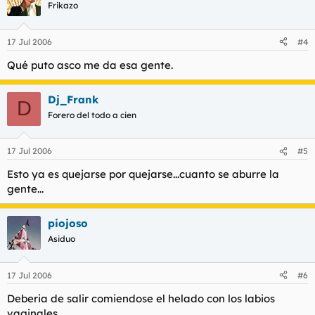
Frikazo
17 Jul 2006
#4
Qué puto asco me da esa gente.
Dj_Frank
D
Forero del todo a cien
17 Jul 2006
#5
Esto ya es quejarse por quejarse...cuanto se aburre la
gente...
piojoso
Asiduo
17 Jul 2006
#6
Deberia de salir comiendose el helado con los labios
vaginales.