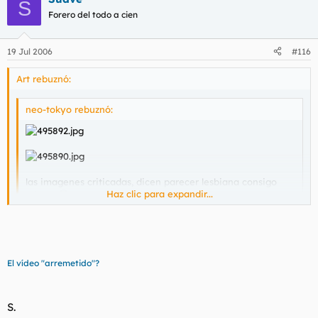
S
Forero del todo a cien
19 Jul 2006
#116
Art rebuznó:
neo-tokyo rebuznó:
las imagenes criticadas, dicen parecer lesbiana consigo
Haz clic para expandir...
misma
Haz clic para expandir...
Y nadie ha colgado el video. :cry:
El vídeo "arremetido"?
S.