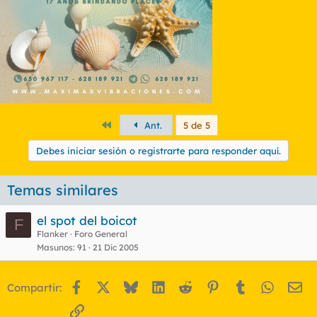
Primero
Ant.
5 de 5
Debes iniciar sesión o registrarte para responder aquí.
Temas similares
el spot del boicot
F
Flanker
Foro General
Masunos
91
21 Dic 2005
Facebook
X
Bluesky
LinkedIn
Reddit
Pinterest
Tumblr
WhatsA
Em
Compartir:
Enlace