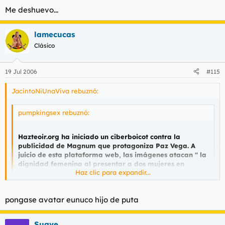
Me deshuevo...
lamecucas
Clásico
19 Jul 2006
#115
JacintoNiUnaViva rebuznó:
pumpkingsex rebuznó:
Hazteoir.org ha iniciado un ciberboicot contra la
publicidad de Magnum que protagoniza Paz Vega. A
juicio de esta plataforma web, las imágenes atacan " la
dignidad femenina al presentar a dos mujeres en
Haz clic para expandir...
actitudes homosexuales para incrementar las ventas",
tal y como recoge el blog Escolar.net.
Haz clic para expandir...
pongase avatar eunuco hijo de puta
Me deshuevo...
Suave