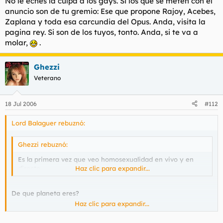
No le eches la culpa a los gays. Si los que se meten con el
anuncio son de tu gremio: Ese que propone Rajoy, Acebes,
Zaplana y toda esa carcundia del Opus. Anda, visita la
pagina rey. Si son de los tuyos, tonto. Anda, si te va a
molar,
.
Ghezzi
Veterano
18 Jul 2006
#112
Lord Balaguer rebuznó:
Ghezzi rebuznó:
Es la primera vez que veo homosexualidad en vivo y en
directo.
Haz clic para expandir...
De que planeta eres?
Haz clic para expandir...
Por cierto me estoy bajando la peli de su avatar, que tal está?