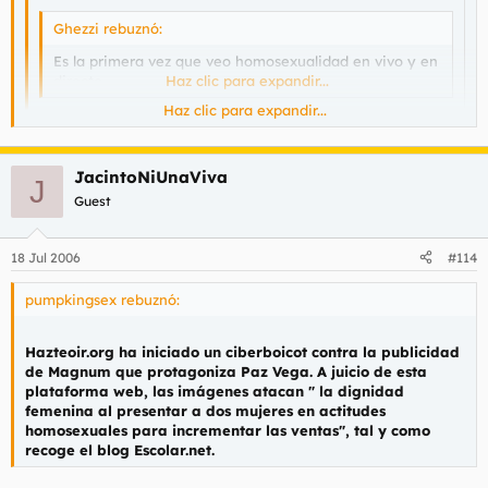
Ghezzi rebuznó:
Es la primera vez que veo homosexualidad en vivo y en
directo.
Haz clic para expandir...
Haz clic para expandir...
Haz clic para expandir...
Es una peli que te dejará húmedo.
JacintoNiUnaViva
J
Guest
Sobre todo por los chorros que suelta la zorra de Cytherea
cuando se corre.
18 Jul 2006
#114
pumpkingsex rebuznó:
Hazteoir.org ha iniciado un ciberboicot contra la publicidad
de Magnum que protagoniza Paz Vega. A juicio de esta
plataforma web, las imágenes atacan " la dignidad
femenina al presentar a dos mujeres en actitudes
homosexuales para incrementar las ventas", tal y como
recoge el blog Escolar.net.