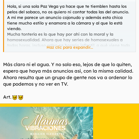
Hola, si una sola Paz Vega ya hace que te tiemblen hasta los
pelos del sobaco, no os quiero ni contar todas las del anuncio.
A mí me parece un anuncio cojonudo y además esta chica
tiene mucho estilo y enamora a la cámara y al que la está
viendo.
Mucha tontería es lo que hay por ahí con la moral y la
homosexualidad. Ahora que hay series de homosexuales a
todas horas, incluso salen en horario infantil, a qué viene todo
Haz clic para expandir...
este revuelo?
Espero que no retiren la campaña publicitaria.
Un saludo
Más claro ni el agua. Y no solo eso, lejos de que lo quiten,
espero que haya más anuncios así, con la misma calidad.
Ahora resulta que un grupo de gente nos va a ordenar lo
que podemos y no ver en TV.
Art.