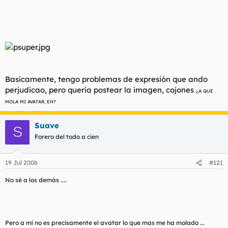
Basicamente, tengo problemas de expresión que ando
perjudicao, pero quería postear la imagen, cojones
¿A QUE
MOLA MI AVATAR, EH?
Suave
S
Forero del todo a cien
19 Jul 2006
#121
No sé a los demás ....
Pero a mí no es precisamente el avatar lo que mas me ha
molado
...