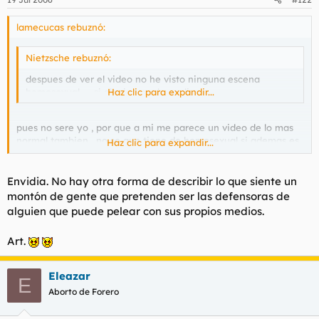
lamecucas rebuznó:
Nietzsche rebuznó:
despues de ver el video no he visto ninguna escena
homosexual .... si alguien me lo explica
Haz clic para expandir...
pues no sere yo , por que a mi me parece un video de lo mas
normal tambien , no se que tiene de homosexual si ademas es
Haz clic para expandir...
la paz vega todo el rato la que sale , no lo comprendo tampoco
Envidia. No hay otra forma de describir lo que siente un
montón de gente que pretenden ser las defensoras de
alguien que puede pelear con sus propios medios.
Art.
Eleazar
E
Aborto de Forero