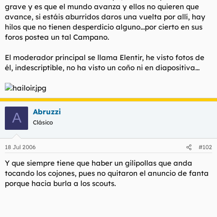
grave y es que el mundo avanza y ellos no quieren que
l
i
avance, si estáis aburridos daros una vuelta por allí, hay
t
o
e
hilos que no tienen desperdicio alguno...por cierto en sus
m
foros postea un tal Campano.
a
El moderador principal se llama Elentir, he visto fotos de
él, indescriptible, no ha visto un coño ni en diapositiva...
Abruzzi
A
Clásico
18 Jul 2006
#102
Y que siempre tiene que haber un gilipollas que anda
tocando los cojones, pues no quitaron el anuncio de fanta
porque hacia burla a los scouts.