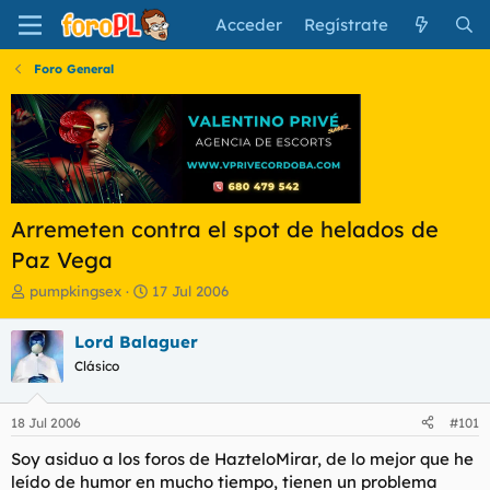
Acceder
Regístrate
Foro General
Arremeten contra el spot de helados de
Paz Vega
I
F
pumpkingsex
17 Jul 2006
n
e
i
c
Lord Balaguer
c
h
Clásico
i
a
a
d
d
e
18 Jul 2006
#101
o
i
r
n
Soy asiduo a los foros de HazteloMirar, de lo mejor que he
d
i
leído de humor en mucho tiempo, tienen un problema
e
c