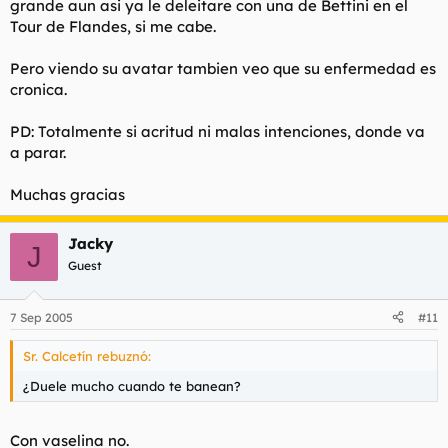
grande aun asi ya le deleitare con una de Bettini en el
..estás nominao..
Buenas tardes/noches
Tour de Flandes, si me cabe.
Pero viendo su avatar tambien veo que su enfermedad es
cronica.
PD: Totalmente si acritud ni malas intenciones, donde va
a parar.
Muchas gracias
Jacky
J
Guest
7 Sep 2005
#11
Sr. Calcetín rebuznó:
¿Duele mucho cuando te banean?
Con vaselina no.