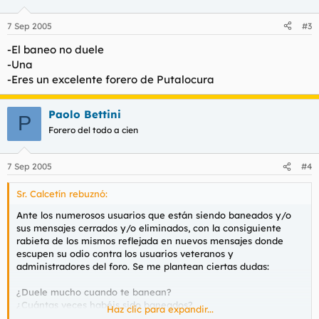
7 Sep 2005
#3
-El baneo no duele
-Una
-Eres un excelente forero de Putalocura
Paolo Bettini
P
Forero del todo a cien
7 Sep 2005
#4
Sr. Calcetín rebuznó:
Ante los numerosos usuarios que están siendo baneados y/o
sus mensajes cerrados y/o eliminados, con la consiguiente
rabieta de los mismos reflejada en nuevos mensajes donde
escupen su odio contra los usuarios veteranos y
administradores del foro. Se me plantean ciertas dudas:
¿Duele mucho cuando te banean?
¿Cuántas veces habéis sido baneados?
Haz clic para expandir...
Si te cierran un hilo y lloras… ¿eres gein?