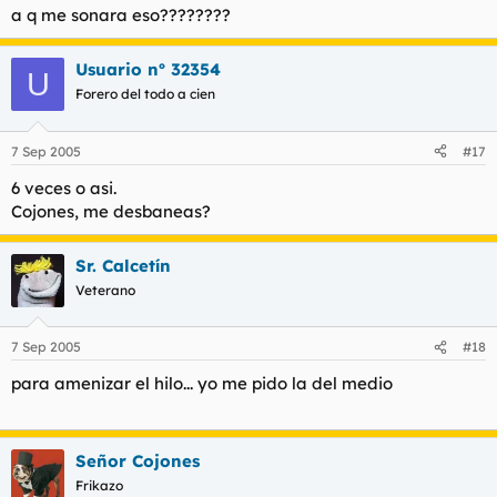
Si te cierran un hilo y lloras… ¿eres gein?
a q me sonara eso????????
¿La culpa es de los padres?
¿A que huelen las nubes?
Usuario nº 32354
Sun sun sun sun sun sun......etc
U
Forero del todo a cien
Compadre compreme un coco
7 Sep 2005
#17
Buenas noches
6 veces o asi.
Cojones, me desbaneas?
Sr. Calcetín
Veterano
7 Sep 2005
#18
para amenizar el hilo... yo me pido la del medio
Señor Cojones
Frikazo