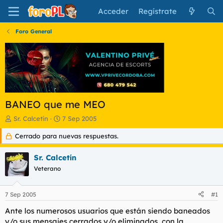
Acceder
Regístrate
Foro General
BANEO que me MEO
I
F
Sr. Calcetín
7 Sep 2005
n
e
Cerrado para nuevas respuestas.
i
c
c
h
i
a
Sr. Calcetín
a
d
Veterano
d
e
o
i
r
n
7 Sep 2005
#1
d
i
e
c
Ante los numerosos usuarios que están siendo baneados
l
i
y/o sus mensajes cerrados y/o eliminados, con la