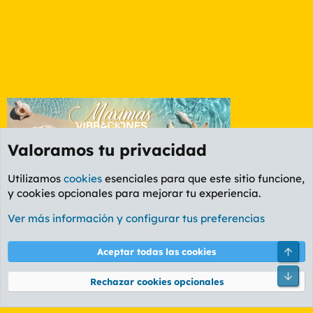
Valoramos tu privacidad
Utilizamos
cookies
esenciales para que este sitio funcione,
y cookies opcionales para mejorar tu experiencia.
Foro General
Ver más información y configurar tus preferencias
Cookies
PL OLDSTYLE AMARILLO
Cambiar fuente
Español (ES)
Arri
Aceptar todas las cookies
Contáctanos
Términos y reglas
Política de privacidad
Ayuda
R
Pie
S
Rechazar cookies opcionales
S
®
Community platform by XenForo
© 2010-2026 XenForo Ltd.