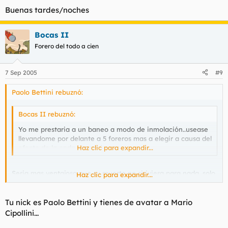
Buenas tardes/noches
Bocas II
Forero del todo a cien
7 Sep 2005
#9
Paolo Bettini rebuznó:
Bocas II rebuznó:
Yo me prestaria a un baneo a modo de inmolación..usease
llevandome por delante a 5 foreros mas a elegir a causa del
efecto de la onda expansiva.
Haz clic para expandir...
Seria mas ventajoso que su muerte no siriviera para nada, solo
Haz clic para expandir...
para salvarnos de un muy probable Bocas III, aun asi no se
lance a mi cuello caballero todavia no le deseo la muerte, solo
una larga y penosa enfermedad.
Tu nick es Paolo Bettini y tienes de avatar a Mario
Cipollini...
Buenas tardes/noches