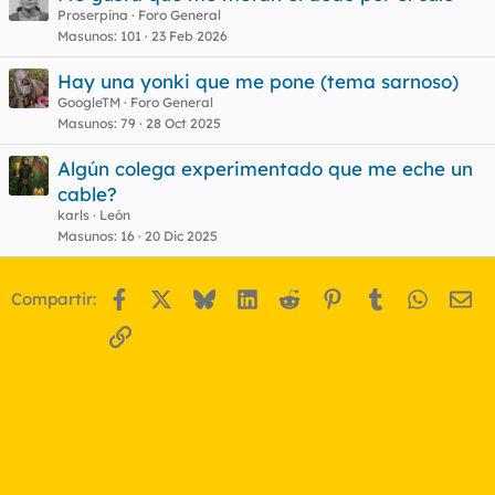
Proserpina
Foro General
Masunos
101
23 Feb 2026
Hay una yonki que me pone (tema sarnoso)
GoogleTM
Foro General
Masunos
79
28 Oct 2025
Algún colega experimentado que me eche un
cable?
karls
León
Masunos
16
20 Dic 2025
Facebook
X
Bluesky
LinkedIn
Reddit
Pinterest
Tumblr
WhatsA
Em
Compartir:
Enlace