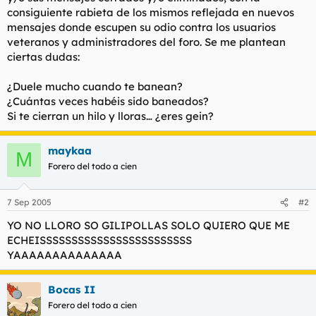
t
o
consiguiente rabieta de los mismos reflejada en nuevos
e
mensajes donde escupen su odio contra los usuarios
m
veteranos y administradores del foro. Se me plantean
a
ciertas dudas:
¿Duele mucho cuando te banean?
¿Cuántas veces habéis sido baneados?
Si te cierran un hilo y lloras… ¿eres gein?
maykaa
M
Forero del todo a cien
7 Sep 2005
#2
YO NO LLORO SO GILIPOLLAS SOLO QUIERO QUE ME
ECHEISSSSSSSSSSSSSSSSSSSSSSSS
YAAAAAAAAAAAAAA
Bocas II
Forero del todo a cien