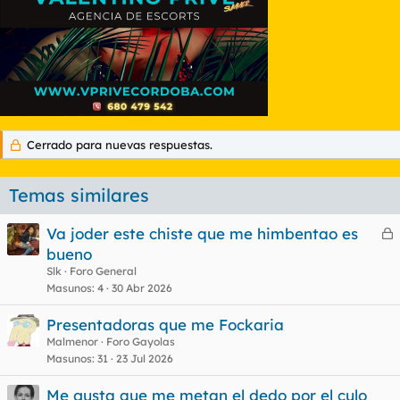
Cerrado para nuevas respuestas.
Temas similares
Va joder este chiste que me himbentao es
e
bueno
r
Slk
Foro General
r
Masunos
4
30 Abr 2026
Presentadoras que me Fockaria
Malmenor
Foro Gayolas
o
Masunos
31
23 Jul 2026
Me gusta que me metan el dedo por el culo