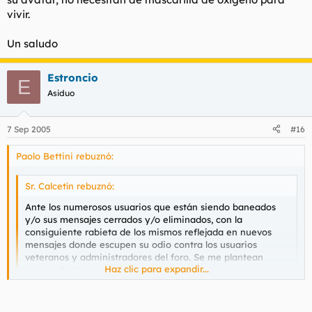
vivir.
Un saludo
Estroncio
E
Asiduo
Solo por esto deberias estar baneado de por vida, tu y 7
7 Sep 2005
#16
generaciones siguientes.
Paolo Bettini rebuznó:
Sr. Calcetín rebuznó:
Ante los numerosos usuarios que están siendo baneados
y/o sus mensajes cerrados y/o eliminados, con la
consiguiente rabieta de los mismos reflejada en nuevos
mensajes donde escupen su odio contra los usuarios
veteranos y administradores del foro. Se me plantean
Haz clic para expandir...
ciertas dudas:
¿Duele mucho cuando te banean?
Haz clic para expandir...
¿Cuántas veces habéis sido baneados?