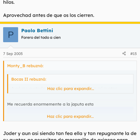
hilos.
Aprovechad antes de que os los cierren.
Paolo Bettini
P
Forero del todo a cien
7 Sep 2005
#15
Monty_B rebuznó:
Bocas II rebuznó:
A mi me gustaria saber que coño le pasa a mi avatar.
Haz clic para expandir...
Me recuerda enormemente a la japuta esta
Haz clic para expandir...
Joder y aun asi siendo tan fea ella y tan repugnante la de
su avatar, no necesitan de mascarilla de oxigeno para