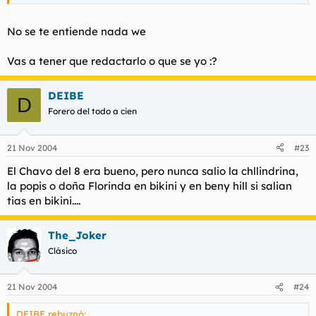
buenas sacaba....de repente pasan algunos
capitulos aqui en México y es simpatico ver el
Haz clic para expandir...
doblaje que hacian....
Haz clic para expandir...
No se te entiende nada we
Haz clic para expandir...
Vas a tener que redactarlo o que se yo :?
Vds. teniendo al Chavo del Ocho no necesitan de
influencias extranjeras. EL Chavo del Ocho SI ES DIOS.
hostia, el pinche webon vestido de leather again!!!!
Si wey el Chavo del Ocho es lo maximo :P
DEIBE
D
No me seas malinchista wey
ke pasa, raza ke cagó la burra, vienes a por más?
Forero del todo a cien
Yo ya he visto casi todos los episodios, bien chido,
hahahahah :D
Saludos desde la Mama Patria
21 Nov 2004
#23
Buenos Dias
El Chavo del 8 era bueno, pero nunca salio la chllindrina,
la popis o doña Florinda en bikini y en beny hill si salian
tias en bikini....
The_Joker
Clásico
21 Nov 2004
#24
DEIBE rebuznó: