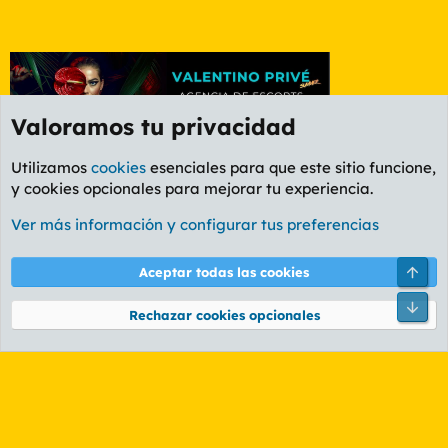
Valoramos tu privacidad
Utilizamos
cookies
esenciales para que este sitio funcione,
y cookies opcionales para mejorar tu experiencia.
Foro General
Ver más información y configurar tus preferencias
Cookies
PL OLDSTYLE AMARILLO
Cambiar fuente
Español (ES)
Arri
Aceptar todas las cookies
Contáctanos
Términos y reglas
Política de privacidad
Ayuda
R
Pie
S
Rechazar cookies opcionales
S
®
Community platform by XenForo
© 2010-2026 XenForo Ltd.