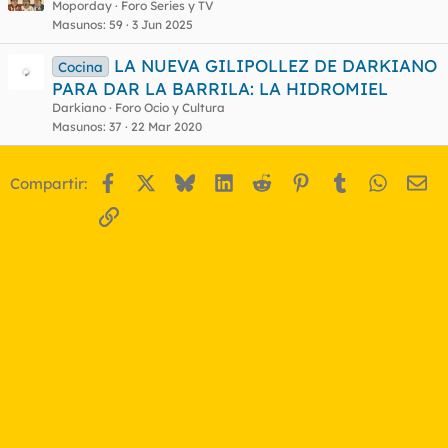
Moporday
Foro Series y TV
Masunos
59
3 Jun 2025
LA NUEVA GILIPOLLEZ DE DARKIANO
Cocina
PARA DAR LA BARRILA: LA HIDROMIEL
Darkiano
Foro Ocio y Cultura
Masunos
37
22 Mar 2020
Facebook
X
Bluesky
LinkedIn
Reddit
Pinterest
Tumblr
WhatsA
Em
Compartir:
Enlace