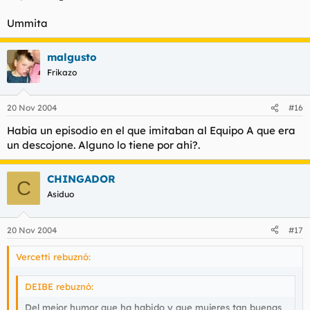
Ummita
malgusto
Frikazo
20 Nov 2004
#16
Habia un episodio en el que imitaban al Equipo A que era
un descojone. Alguno lo tiene por ahi?.
CHINGADOR
C
Asiduo
20 Nov 2004
#17
Vercetti rebuznó:
DEIBE rebuznó:
Del mejor humor que ha habido y que mujeres tan buenas