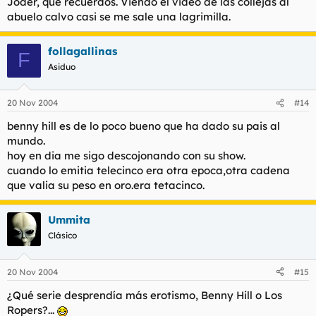
Joder, qué recuerdos. Viendo el video de las collejas al
abuelo calvo casi se me sale una lagrimilla.
follagallinas
F
Asiduo
20 Nov 2004
#14
benny hill es de lo poco bueno que ha dado su pais al
mundo.
hoy en dia me sigo descojonando con su show.
cuando lo emitia telecinco era otra epoca,otra cadena
que valia su peso en oro.era tetacinco.
Ummita
Clásico
20 Nov 2004
#15
¿Qué serie desprendía más erotismo,
Benny Hill
o
Los
Ropers
?...