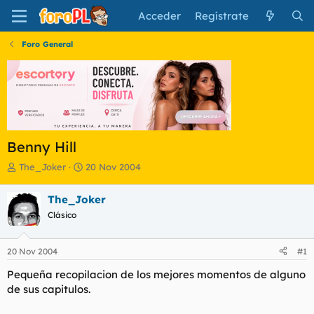
Acceder
Regístrate
Foro General
Benny Hill
I
F
The_Joker
20 Nov 2004
n
e
i
c
The_Joker
c
h
Clásico
i
a
a
d
d
e
20 Nov 2004
#1
o
i
r
n
Pequeña recopilacion de los mejores momentos de alguno
d
i
de sus capitulos.
e
c
l
i