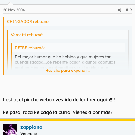
20 Nov 2004
#19
CHINGADOR rebuznó:
Vercetti rebuznó:
DEIBE rebuznó:
Del mejor humor que ha habido y que mujeres tan
buenas sacaba....de repente pasan algunos capitulos
aqui en México y es simpatico ver el doblaje que
Haz clic para expandir...
hacian....
Haz clic para expandir...
Haz clic para expandir...
Vds. teniendo al Chavo del Ocho no necesitan de
influencias extranjeras. EL Chavo del Ocho SI ES DIOS.
Si wey el Chavo del Ocho es lo maximo :P
hostia, el pinche webon vestido de leather again!!!!
No me seas malinchista wey
Yo ya he visto casi todos los episodios, bien chido, hahahahah
ke pasa, raza ke cagó la burra, vienes a por más?
:D
Saludos desde la Mama Patria
Buenos Dias
zappiano
Veterano