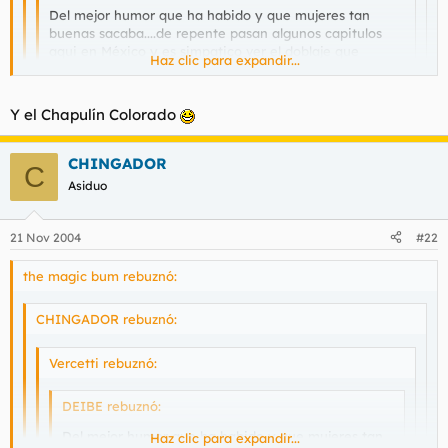
Del mejor humor que ha habido y que mujeres tan
buenas sacaba....de repente pasan algunos capitulos
aqui en México y es simpatico ver el doblaje que
Haz clic para expandir...
hacian....
Haz clic para expandir...
Haz clic para expandir...
Y el Chapulín Colorado
Vds. teniendo al Chavo del Ocho no necesitan de
influencias extranjeras. EL Chavo del Ocho SI ES DIOS.
Si wey el Chavo del Ocho es lo maximo :P
CHINGADOR
C
No me seas malinchista wey
Asiduo
Yo ya he visto casi todos los episodios, bien chido, hahahahah
:D
Saludos desde la Mama Patria
21 Nov 2004
#22
Buenos Dias
the magic bum rebuznó:
CHINGADOR rebuznó:
Vercetti rebuznó:
DEIBE rebuznó:
Del mejor humor que ha habido y que mujeres tan
Haz clic para expandir...