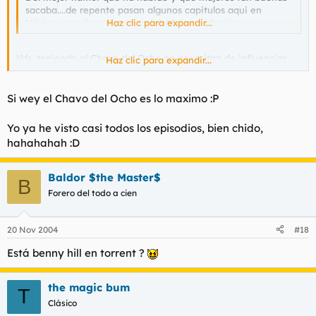
sacaba....de repente pasan algunos capitulos aqui en
México y es simpatico ver el doblaje que hacian....
Haz clic para expandir...
Vds. teniendo al Chavo del Ocho no necesitan de influencias
Haz clic para expandir...
extranjeras. EL Chavo del Ocho SI ES DIOS.
No me seas malinchista wey
Si wey el Chavo del Ocho es lo maximo :P
Saludos desde la Mama Patria
Yo ya he visto casi todos los episodios, bien chido,
hahahahah :D
Buenos Dias
Baldor $the Master$
B
Forero del todo a cien
20 Nov 2004
#18
Está benny hill en torrent ?
the magic bum
T
Clásico