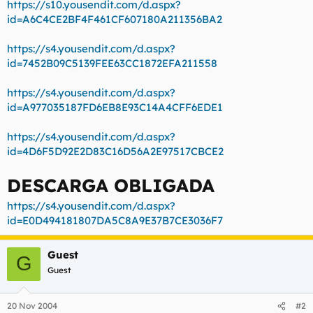
https://s10.yousendit.com/d.aspx?
t
o
e
id=A6C4CE2BF4F461CF607180A211356BA2
m
a
https://s4.yousendit.com/d.aspx?
id=7452B09C5139FEE63CC1872EFA211558
https://s4.yousendit.com/d.aspx?
id=A977035187FD6EB8E93C14A4CFF6EDE1
https://s4.yousendit.com/d.aspx?
id=4D6F5D92E2D83C16D56A2E97517CBCE2
DESCARGA OBLIGADA
https://s4.yousendit.com/d.aspx?
id=E0D494181807DA5C8A9E37B7CE3036F7
Guest
G
Guest
20 Nov 2004
#2