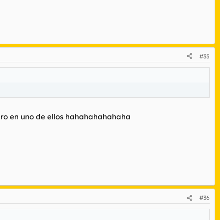
#35
 raro en uno de ellos hahahahahahaha
#36