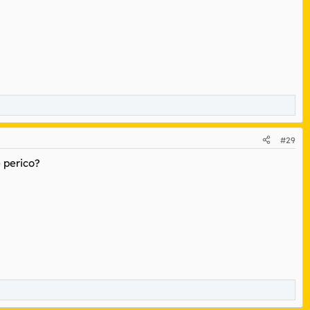
#29
 perico?