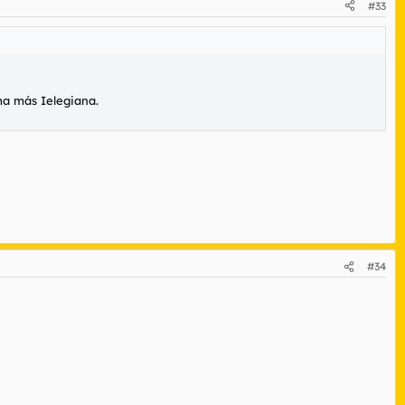
#33
rma más Ielegiana.
#34