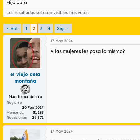
Hijo puta
r
n
d
i
Los resultados solo son visibles tras votar.
e
c
l
i
t
o
Ant.
1
2
3
4
Sig.
e
m
17 May 2024
a
A las mujeres les pasa lo mismo?
el viejo dela
montaña
Muerto por dentro
Registro
20 Feb 2017
Mensajes
31.135
Reacciones
26.571
17 May 2024