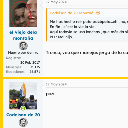
17 May 2024
c
c
i
Codeisan de 20 rebuznó:
o
n
Me has hecho reír puto psicópata...eh , no
e
En fin , c´est la vie la vie.
s
Aquí todavía se usa lonchas , que más da si
el viejo dela
:
PD : Mal hijo.
montaña
Tronco, veo que manejas jerga de la ca
Muerto por dentro
Registro
20 Feb 2017
Mensajes
31.135
Reacciones
26.571
17 May 2024
pozi
Codeisan de 20