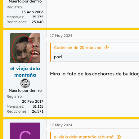
Muerto por dentro
Registro
15 Ago 2006
Mensajes
35.375
Reacciones
25.040
17 May 2024
Codeisan de 20 rebuznó:
pozi
el viejo dela
Mira la foto de los cachorros de bulld
montaña
Muerto por dentro
Registro
20 Feb 2017
Mensajes
31.135
Reacciones
26.571
17 May 2024
C
el viejo dela montaña rebuznó: