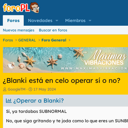
Foros
Novedades
Miembros
Nuevos mensajes
Buscar en foros
Foros
GENERAL
Foro General
¿Blanki está en celo operar sí o no?
I
F
GoogleTM
17 May 2024
n
e
i
¿Operar a Blanki?
c
c
h
i
a
Sí, ya tardabas SUBNORMAL
a
d
d
e
No, que siga gritando y te joda como lo que eres un SU
o
i