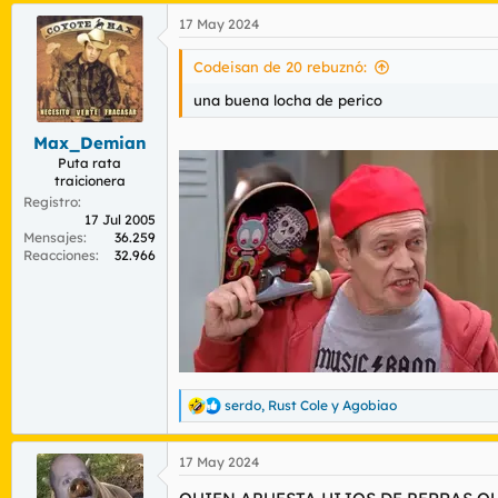
a
17 May 2024
c
c
i
Codeisan de 20 rebuznó:
o
n
una buena locha de perico
e
s
Max_Demian
:
Puta rata
traicionera
Registro
17 Jul 2005
Mensajes
36.259
Reacciones
32.966
serdo
,
Rust Cole
y
Agobiao
R
e
a
17 May 2024
c
c