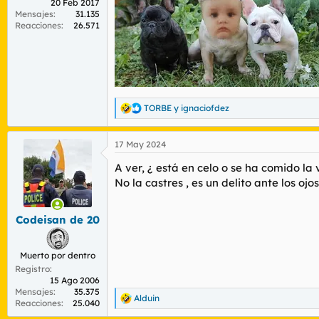
20 Feb 2017
Mensajes
31.135
Reacciones
26.571
TORBE
y
ignaciofdez
R
e
a
17 May 2024
c
c
A ver, ¿ está en celo o se ha comido l
i
o
No la castres , es un delito ante los oj
n
e
s
Codeisan de 20
:
Muerto por dentro
Registro
15 Ago 2006
Mensajes
35.375
Alduin
R
Reacciones
25.040
e