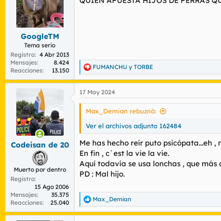
QUIEN APUESTA HIJOS DE PERRAS QU
i
o
n
e
s
GoogleTM
:
Tema serio
Registro
4 Abr 2013
Mensajes
8.424
FUMANCHU
y
TORBE
R
Reacciones
13.150
e
a
17 May 2024
c
c
i
Max_Demian rebuznó:
o
n
Ver el archivos adjunto 162484
e
s
Me has hecho reír puto psicópata...eh ,
Codeisan de 20
:
En fin , c´est la vie la vie.
Aquí todavía se usa lonchas , que más d
Muerto por dentro
PD : Mal hijo.
Registro
15 Ago 2006
Mensajes
35.375
Max_Demian
R
Reacciones
25.040
e
a