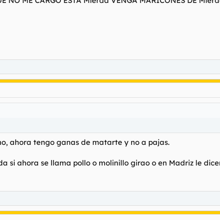
E NO ME CARGO ESTA Mierda VENGA MARICONES DE Mier
 no, ahora tengo ganas de matarte y no a pajas.
a si ahora se llama pollo o molinillo girao o en Madriz le di