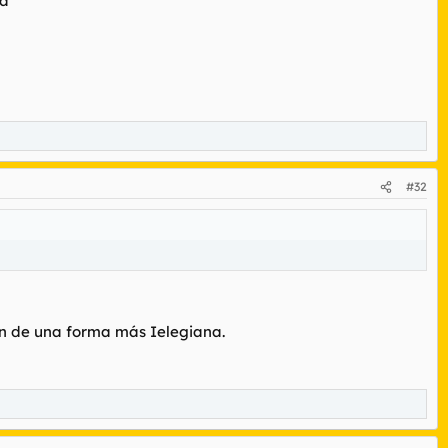
da
#32
cen de una forma más Ielegiana.