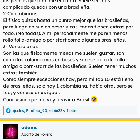
los pechos que a mí me encanta. Suele ser más
complicado quedar con una brasileña.
2-Colombianas
El físico quizás hasta un punto mejor que las brasileñas,
pero luego no suelen besar y casi todas tienen extras por
todo. (No todas). A mí personalmente me paren menos
rollo folla-amiga o por start como algunas brasileñas.
3- Venezolanas
Son las que físicamente menos me suelen gustar, son
como las colombianas en besos y sin ese rollo de folla-
amiga o porn-start de las brasileñas. Suelen tener muchos
extras también.
Como siempre excepciones hay, pero mi top 10 está lleno
de brasileñas, solo hay 1 colombiana, había otra, pero se
fue, y venezolanas igual.
Conclusión que me voy a vivir a Brasil
ajucles
,
Pitufino_90
,
robin23
y 4 más
R
e
a
adams
c
c
Aborto de Forero
i