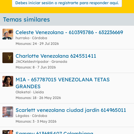
Debes iniciar sesión o registrarte para responder aquí.
Temas similares
Celeste Venezolana - 610393786 - 632236669
hurrako
Córdoba
Masunos
24
29 Jul 2026
Charlotte Venezolana 624551411
JACKeldestripador
Granada
Masunos
8
7 Jun 2026
MIA - 657787015 VENEZOLANA TETAS
GRANDES
Olaketal
Lleida
Masunos
18
26 May 2026
Scarlett venezolana ciudad jardín 614965011
Légolas
Córdoba
Masunos
3
3 May 2026
Sammy 613685407 Colombiana