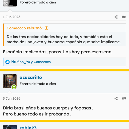
Forero del todo a cien
1 Jun 2026
#8
Comecoco rebuznó:
De las tres nacionalidades hay de todo, y también esta el
morbo de una joven y buenorra española que sabe implicarse.
Española implicadas, pocas. Las hay pero escasean.
Pitufino_90
y
Comecoco
R
e
a
azucarillo
c
c
Forero del todo a cien
i
o
n
3 Jun 2026
#9
e
s
Diría brasileñas buenos cuerpos y fogosas .
:
Pero bueno todo es ir probando .
robin23