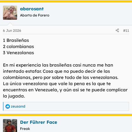
a
3- Venezolanas
abarosant
c
Son las que físicamente menos me suelen gustar, son como las
c
colombianas en besos y sin ese rollo de folla-amiga o porn-
Aborto de Forero
i
start de las brasileñas. Suelen tener muchos extras también.
o
Como siempre excepciones hay, pero mi top 10 está lleno de
n
6 Jun 2026
#11
brasileñas, solo hay 1 colombiana, había otra, pero se fue, y
e
venezolanas igual.
s
1 Brasileñas
:
Conclusión que me voy a vivir a Brasil
2 colombianas
3 Venezolanas
En mi experiencia las brasileñas casi nunca me han
intentado estafar. Cosa que no puedo decir de las
colombianas, pero por sobre todo de las venezolanas.
La única venezolana que vale la pena es la que te
encuentras en Venezuela, y aún así se te puede complicar
la jugada.
zeusand
R
e
a
Der Führer Face
c
c
Freak
i