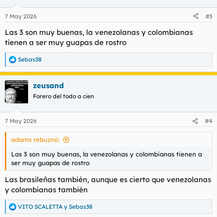
o
n
7 May 2026
#3
e
s
Las 3 son muy buenas, la venezolanas y colombianas
:
tienen a ser muy guapas de rostro
Sebas38
R
e
a
zeusand
c
c
Forero del todo a cien
i
o
n
7 May 2026
#4
e
s
adams rebuznó:
:
Las 3 son muy buenas, la venezolanas y colombianas tienen a
ser muy guapas de rostro
Las brasileñas también, aunque es cierto que venezolanas
y colombianas también
VITO SCALETTA
y
Sebas38
R