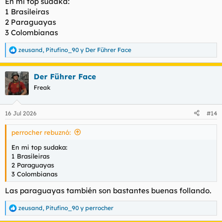
En mi top sudaka:
1 Brasileiras
2 Paraguayas
3 Colombianas
zeusand
,
Pitufino_90
y
Der Führer Face
R
e
a
Der Führer Face
c
c
Freak
i
o
n
16 Jul 2026
#14
e
s
perrocher rebuznó:
:
En mi top sudaka:
1 Brasileiras
2 Paraguayas
3 Colombianas
Las paraguayas también son bastantes buenas follando.
zeusand
,
Pitufino_90
y
perrocher
R
e