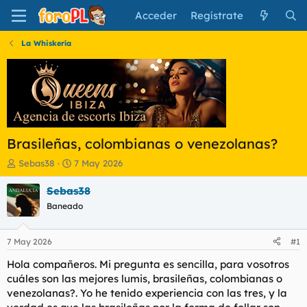
Acceder
Regístrate
La Whiskería
Brasileñas, colombianas o venezolanas?
I
F
Sebas38
7 May 2026
n
e
i
c
Sebas38
c
h
Baneado
i
a
a
d
d
e
7 May 2026
#1
o
i
r
n
Hola compañeros. Mi pregunta es sencilla, para vosotros
d
i
cuáles son las mejores lumis, brasileñas, colombianas o
e
c
venezolanas?. Yo he tenido experiencia con las tres, y la
l
i