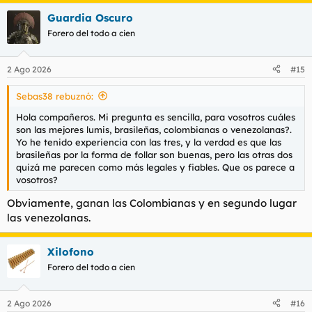
a
Guardia Oscuro
c
c
Forero del todo a cien
i
o
n
2 Ago 2026
#15
e
s
Sebas38 rebuznó:
:
Hola compañeros. Mi pregunta es sencilla, para vosotros cuáles
son las mejores lumis, brasileñas, colombianas o venezolanas?.
Yo he tenido experiencia con las tres, y la verdad es que las
brasileñas por la forma de follar son buenas, pero las otras dos
quizá me parecen como más legales y fiables. Que os parece a
vosotros?
Obviamente, ganan las Colombianas y en segundo lugar
las venezolanas.
Xilofono
Forero del todo a cien
2 Ago 2026
#16