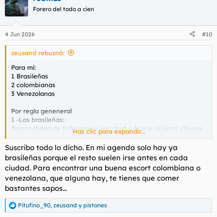
Forero del todo a cien
4 Jun 2026
#10
zeusand rebuznó:
Para mí:
1 Brasileñas
2 colombianas
3 Venezolanas
Por regla geneneral
1 -Las brasileñas:
Personalidad de folla amiga, por start o lo que quieras, (tienes
Haz clic para expandir...
para elegir). Besan mas, más cariñosas, disfrutan más del sexo,
les suele gustar o no importar francés sin, terminación dónde
Suscribo todo lo dicho. En mi agenda solo hay ya
quieras. Físico bastante top y para mí gusto personal, se suelen
brasileñas porque el resto suelen irse antes en cada
cuidar mucho el ass y operarse los pechos que a mí me
ciudad. Para encontrar una buena escort colombiana o
encanta. Suele ser más complicado quedar con una brasileña.
venezolana, que alguna hay, te tienes que comer
2-Colombianas
bastantes sapos...
El físico quizás hasta un punto mejor que las brasileñas, pero
luego no suelen besar y casi todas tienen extras por todo. (No
Pitufino_90
,
zeusand
y
pistones
todas). A mí personalmente me paren menos rollo folla-amiga o
R
por start como algunas brasileñas.
e