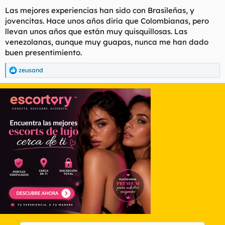
Las mejores experiencias han sido con Brasileñas, y
jovencitas. Hace unos años diría que Colombianas, pero
llevan unos años que están muy quisquillosas. Las
venezolanas, aunque muy guapas, nunca me han dado
buen presentimiento.
zeusand
R
e
a
c
c
i
o
n
e
s
: