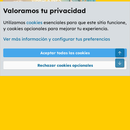
Valoramos tu privacidad
Utilizamos
cookies
esenciales para que este sitio funcione,
y cookies opcionales para mejorar tu experiencia.
La Whiskería
Ver más información y configurar tus preferencias
Cookies
PL OLDSTYLE AMARILLO
Cambiar fuente
Español (ES)
Arri
Aceptar todas las cookies
Contáctanos
Términos y reglas
Política de privacidad
Ayuda
R
Pie
S
Rechazar cookies opcionales
S
®
Community platform by XenForo
© 2010-2026 XenForo Ltd.