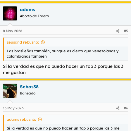
e
a
adams
c
c
Aborto de Forero
i
o
n
8 May 2026
#5
e
s
zeusand rebuznó:
:
Las brasileñas también, aunque es cierto que venezolanas y
colombianas también
Si la verdad es que no puedo hacer un top 3 porque las 3
me gustan
Sebas38
Baneado
13 May 2026
#6
adams rebuznó:
Si la verdad es que no puedo hacer un top 3 porque las 3 me