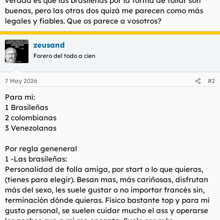
verdad es que las brasileñas por la forma de follar son
t
o
buenas, pero las otras dos quizá me parecen como más
e
legales y fiables. Que os parece a vosotros?
m
a
zeusand
Forero del todo a cien
7 May 2026
#2
Para mí:
1 Brasileñas
2 colombianas
3 Venezolanas
Por regla geneneral
1 -Las brasileñas:
Personalidad de folla amiga, por start o lo que quieras,
(tienes para elegir). Besan mas, más cariñosas, disfrutan
más del sexo, les suele gustar o no importar francés sin,
terminación dónde quieras. Físico bastante top y para mí
gusto personal, se suelen cuidar mucho el ass y operarse