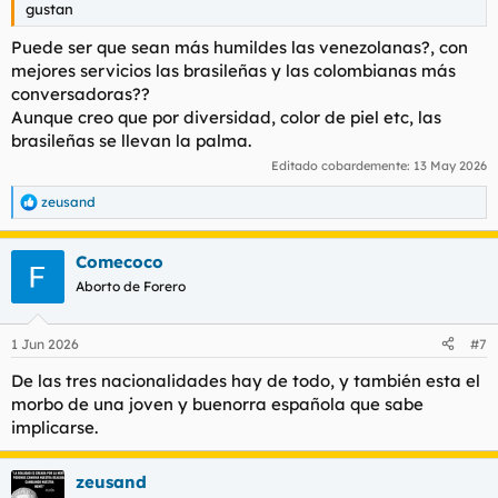
gustan
Puede ser que sean más humildes las venezolanas?, con
mejores servicios las brasileñas y las colombianas más
conversadoras??
Aunque creo que por diversidad, color de piel etc, las
brasileñas se llevan la palma.
Editado cobardemente:
13 May 2026
zeusand
R
e
a
Comecoco
c
c
Aborto de Forero
i
o
n
1 Jun 2026
#7
e
s
De las tres nacionalidades hay de todo, y también esta el
:
morbo de una joven y buenorra española que sabe
implicarse.
zeusand