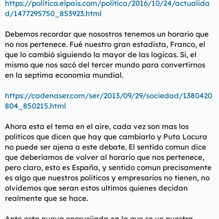
https://politica.elpais.com/politica/2016/10/24/actualida
t
o
e
d/1477295750_853923.html
m
a
Debemos recordar que nosostros tenemos un horario que
no nos pertenece. Fué nuestro gran estadista, Franco, el
que lo cambió siguiendo la mayor de las logicas. Si, el
mismo que nos sacó del tercer mundo para convertirnos
en la septima economia mundial.
https://cadenaser.com/ser/2013/09/29/sociedad/1380420
804_850215.html
Ahora esta el tema en el aire, cada vez son mas los
politicos que dicen que hay que cambiarlo y Puta Locura
no puede ser ajena a este debate. El sentido comun dice
que deberiamos de volver al horario que nos pertenece,
pero claro, esto es España, y sentido comun precisamente
es algo que nuestros politicos y empresarios no tienen, no
olvidemos que seran estos ultimos quienes decidan
realmente que se hace.
Ante esta nueva encrucijada en la que se ve nuestra