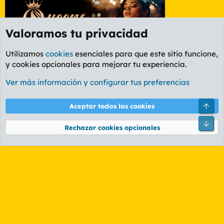
Valoramos tu privacidad
Utilizamos
cookies
esenciales para que este sitio funcione,
y cookies opcionales para mejorar tu experiencia.
Foro General
Ver más información y configurar tus preferencias
Cookies
PL OLDSTYLE AMARILLO
Cambiar fuente
Español (ES)
Arri
Aceptar todas las cookies
Contáctanos
Términos y reglas
Política de privacidad
Ayuda
R
Pie
S
Rechazar cookies opcionales
S
®
Community platform by XenForo
© 2010-2026 XenForo Ltd.