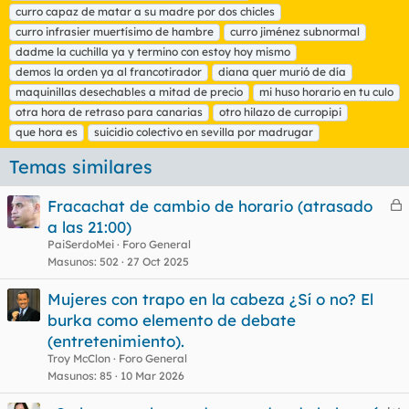
a
curro capaz de matar a su madre por dos chicles
s
curro infrasier muertísimo de hambre
curro jiménez subnormal
dadme la cuchilla ya y termino con estoy hoy mismo
demos la orden ya al francotirador
diana quer murió de día
maquinillas desechables a mitad de precio
mi huso horario en tu culo
otra hora de retraso para canarias
otro hilazo de curropipi
que hora es
suicidio colectivo en sevilla por madrugar
Temas similares
Fracachat de cambio de horario (atrasado
e
a las 21:00)
r
PaiSerdoMei
Foro General
r
Masunos
502
27 Oct 2025
Mujeres con trapo en la cabeza ¿Sí o no? El
burka como elemento de debate
o
(entretenimiento).
Troy McClon
Foro General
Masunos
85
10 Mar 2026