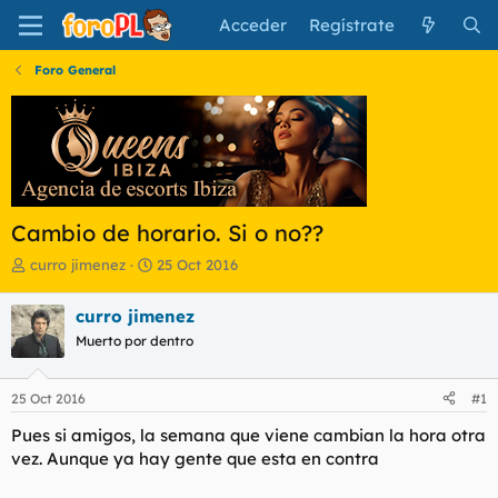
Acceder
Regístrate
Foro General
Cambio de horario. Si o no??
I
F
curro jimenez
25 Oct 2016
n
e
i
c
curro jimenez
c
h
Muerto por dentro
i
a
a
d
d
e
25 Oct 2016
#1
o
i
r
n
Pues si amigos, la semana que viene cambian la hora otra
d
i
vez. Aunque ya hay gente que esta en contra
e
c
l
i