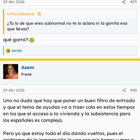
29 Abr 2026
#29
e
s
miliu rebuznó:
:
¿Tú lo de que eres subnormal no te lo aclara ni la gorrita esa
que llevas?
qué gorra?
serdo
R
e
a
Asam
c
c
Freak
i
o
n
29 Abr 2026
#30
e
s
Uno no duda que hay que poner un buen filtro de entrada
:
y que el tema de ayudas va a traer cola en estos tiempos
en los que el acceso a la vivienda y la subsistencia para
los españoles es compleja.
Pero yo que estoy todo el dia dando vueltas, pues el
problema de la inmigración lo veo con mis hogos y mas o