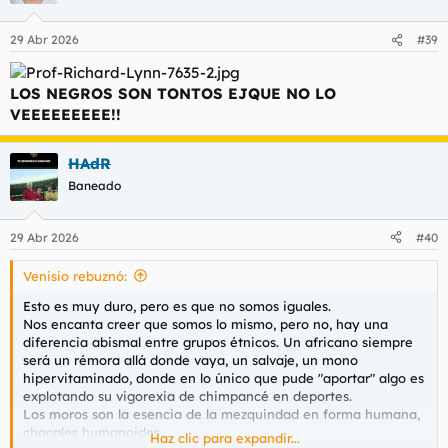
o
n
29 Abr 2026
#39
e
s
:
LOS NEGROS SON TONTOS EJQUE NO LO
VEEEEEEEEE!!
HAdR
Baneado
29 Abr 2026
#40
Venisio rebuznó:
Esto es muy duro, pero es que no somos iguales.
Nos encanta creer que somos lo mismo, pero no, hay una
diferencia abismal entre grupos étnicos. Un africano siempre
será un rémora allá donde vaya, un salvaje, un mono
hipervitaminado, donde en lo único que pude "aportar" algo es
explotando su vigorexia de chimpancé en deportes.
Los moros son la esencia de la mezquindad en forma humana,
chacales humanoides.
Haz clic para expandir...