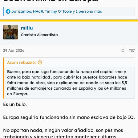
patizambo
,
HAdR
,
Timmy O´Toole
y 1 persona más
R
e
a
miliu
c
c
Cronista Alanordista
i
o
n
29 Abr 2026
#37
e
s
Asam rebuznó:
:
Bueno, para que siga funcionando la rueda del capitalismo y
ante la baja natalidad , para cubrir los puestos laborales hace
falta mano de obra, sino explíqueme de donde se saca los 3,5
millones de extranjeros currando en España y los 64 millones
en Europa.
Es un bulo.
Europa seguiría funcionando sin mano esclava de bajo IQ.
No aportan nada, ningún valor añadido, son pésimos
trabajando y vienen e intentan mantener culturas