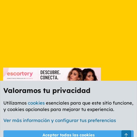
Valoramos tu privacidad
Utilizamos
cookies
esenciales para que este sitio funcione,
y cookies opcionales para mejorar tu experiencia.
Foro General
Ver más información y configurar tus preferencias
Cookies
PL OLDSTYLE AMARILLO
Cambiar fuente
Español (ES)
Arri
Aceptar todas las cookies