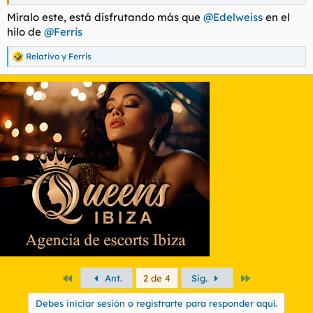
Míralo este, está disfrutando más que
@Edelweiss
en el
hilo de
@Ferris
Relativo
y
Ferris
R
e
a
c
c
i
o
n
e
s
:
Primero
Último
Ant.
2 de 4
Sig.
Debes iniciar sesión o registrarte para responder aquí.