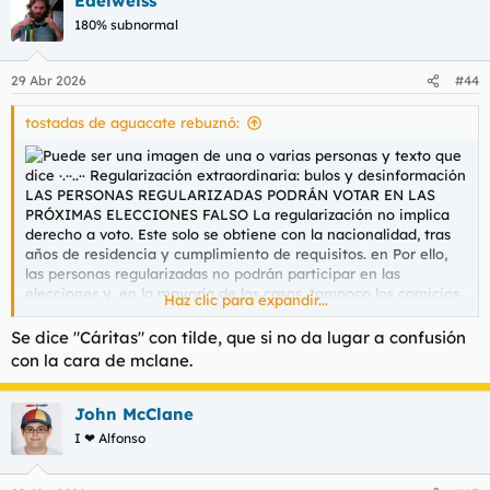
Edelweiss
180% subnormal
29 Abr 2026
#44
tostadas de aguacate rebuznó:
La gorrina mi estimado, la gorrina
K#rma gorrona
Haz clic para expandir...
Se dice "Cáritas" con tilde, que si no da lugar a confusión
con la cara de mclane.
John McClane
I ❤ Alfonso