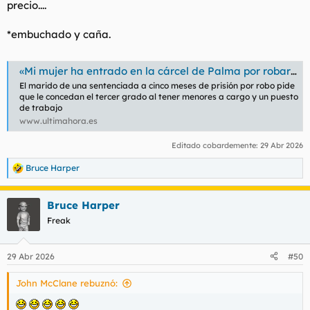
precio....
*embuchado y caña.
«Mi mujer ha entrado en la cárcel de Palma por robar cuatro sobres de jamón serrano»
El marido de una sentenciada a cinco meses de prisión por robo pide
que le concedan el tercer grado al tener menores a cargo y un puesto
de trabajo
www.ultimahora.es
Editado cobardemente:
29 Abr 2026
Bruce Harper
R
e
a
Bruce Harper
c
c
Freak
i
o
n
29 Abr 2026
#50
e
s
John McClane rebuznó:
: