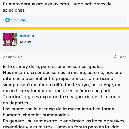
Primero demuestra ese axioma, luego hablamos de
soluciones.
simplicius
R
e
a
Venisio
c
c
Asiduo
i
o
n
29 Abr 2026
#32
e
s
Esto es muy duro, pero es que no somos iguales.
:
Nos encanta creer que somos lo mismo, pero no, hay una
diferencia abismal entre grupos étnicos. Un africano
siempre será un rémora allá donde vaya, un salvaje, un
mono hipervitaminado, donde en lo único que pude
"aportar" algo es explotando su vigorexia de chimpancé
en deportes.
Los moros son la esencia de la mezquindad en forma
humana, chacales humanoides.
En general, su subdesarrollo endémico los hace agresivos,
resentidos y victimistas. Como un forero pero en la vida