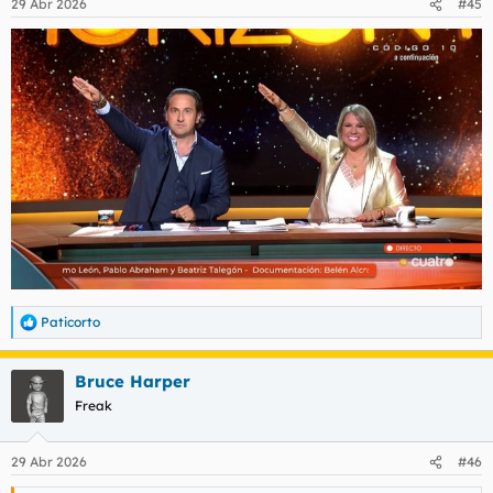
29 Abr 2026
#45
Paticorto
R
e
a
Bruce Harper
c
c
Freak
i
o
n
29 Abr 2026
#46
e
s