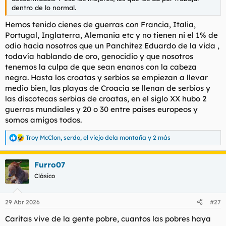
t
o
dentro de lo normal.
e
m
Hemos tenido cienes de guerras con Francia, Italia,
a
Portugal, Inglaterra, Alemania etc y no tienen ni el 1% de
odio hacia nosotros que un Panchitez Eduardo de la vida ,
todavía hablando de oro, genocidio y que nosotros
tenemos la culpa de que sean enanos con la cabeza
negra. Hasta los croatas y serbios se empiezan a llevar
medio bien, las playas de Croacia se llenan de serbios y
las discotecas serbias de croatas, en el siglo XX hubo 2
guerras mundiales y 20 o 30 entre países europeos y
somos amigos todos.
Troy McClon
,
serdo
,
el viejo dela montaña
y 2 más
R
e
a
Furro07
c
c
Clásico
i
o
n
29 Abr 2026
#27
e
s
Caritas vive de la gente pobre, cuantos las pobres haya
: