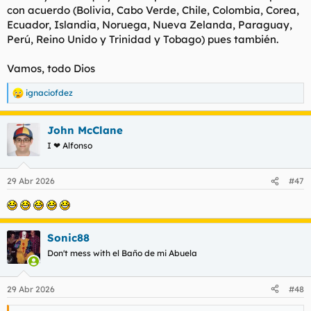
con acuerdo (Bolivia, Cabo Verde, Chile, Colombia, Corea,
Ecuador, Islandia, Noruega, Nueva Zelanda, Paraguay,
Perú, Reino Unido y Trinidad y Tobago) pues también.
Vamos, todo Dios
ignaciofdez
R
e
a
John McClane
c
c
I ❤ Alfonso
i
o
n
29 Abr 2026
#47
e
s
:
Sonic88
Don't mess with el Baño de mi Abuela
29 Abr 2026
#48