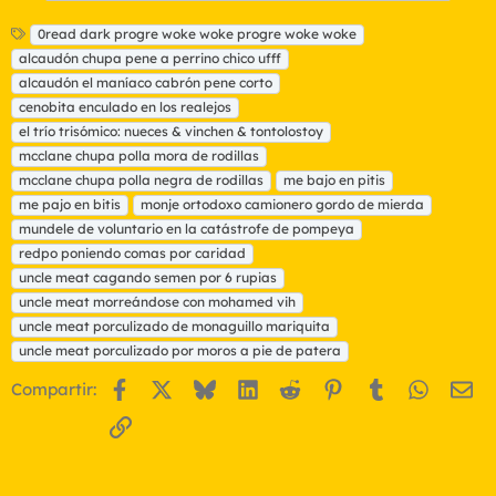
E
0read dark progre woke woke progre woke woke
t
alcaudón chupa pene a perrino chico ufff
i
alcaudón el maníaco cabrón pene corto
q
cenobita enculado en los realejos
u
el trío trisómico: nueces & vinchen & tontolostoy
e
t
mcclane chupa polla mora de rodillas
a
mcclane chupa polla negra de rodillas
me bajo en pitis
s
me pajo en bitis
monje ortodoxo camionero gordo de mierda
mundele de voluntario en la catástrofe de pompeya
redpo poniendo comas por caridad
uncle meat cagando semen por 6 rupias
uncle meat morreándose con mohamed vih
uncle meat porculizado de monaguillo mariquita
uncle meat porculizado por moros a pie de patera
Facebook
X
Bluesky
LinkedIn
Reddit
Pinterest
Tumblr
WhatsA
Em
Compartir:
Enlace