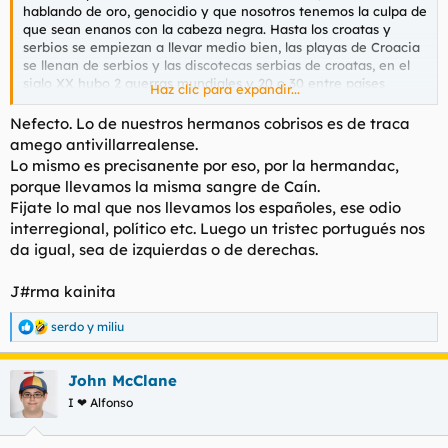
hablando de oro, genocidio y que nosotros tenemos la culpa de
que sean enanos con la cabeza negra. Hasta los croatas y
serbios se empiezan a llevar medio bien, las playas de Croacia
se llenan de serbios y las discotecas serbias de croatas, en el
siglo XX hubo 2 guerras mundiales y 20 o 30 entre países
Haz clic para expandir...
europeos y somos amigos todos.
Nefecto. Lo de nuestros hermanos cobrisos es de traca
amego antivillarrealense.
Lo mismo es precisanente por eso, por la hermandac,
porque llevamos la misma sangre de Caín.
Fijate lo mal que nos llevamos los españoles, ese odio
interregional, político etc. Luego un tristec portugués nos
da igual, sea de izquierdas o de derechas.
J#rma kainita
serdo
y
miliu
R
e
a
John McClane
c
c
I ❤ Alfonso
i
o
n