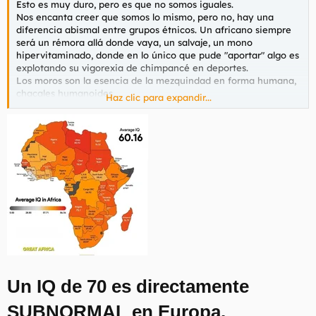
Esto es muy duro, pero es que no somos iguales.
Nos encanta creer que somos lo mismo, pero no, hay una
diferencia abismal entre grupos étnicos. Un africano siempre
será un rémora allá donde vaya, un salvaje, un mono
hipervitaminado, donde en lo único que pude "aportar" algo es
explotando su vigorexia de chimpancé en deportes.
Los moros son la esencia de la mezquindad en forma humana,
chacales humanoides.
Haz clic para expandir...
En general, su subdesarrollo endémico los hace agresivos,
resentidos y victimistas. Como un forero pero en la vida real,
con lo que eso conlleva: violar féminas -viejas nonageanrias
inclusive, acuchillarse (amachetarse últimanente) por cualquier
tontería, dar por culo, ser una carga. etc..
Y el problema es la arrogancia de cretinos de aquí que se
creen los salvadores de occidente y son unos ignorantes que
no duraría ni dos dias sueltos en los cubiles natales de esas
malas bestias que nos invaden.
No, en las series y peliculas pueden meter toda la magia que
quieran, pero en la vida real un negro, un moro o un pancho
son una mierda, a nivel evolutivo mental y en general. No hay
por donde cogerlos. Son un lastre. Y lo arruinan todo. Asi que
que les den por culo a ellos y a las ONG´S.
Un IQ de 70 es directamente
Que arreglen sus propios paises primero y se dejen de joder.
SUBNORMAL en Europa.