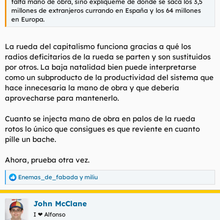
falta mano de obra, sino explíqueme de donde se saca los 3,5
millones de extranjeros currando en España y los 64 millones
en Europa.
La rueda del capitalismo funciona gracias a qué los
radios deficitarios de la rueda se parten y son sustituidos
por otros. La baja natalidad bien puede interpretarse
como un subproducto de la productividad del sistema que
hace innecesaria la mano de obra y que debería
aprovecharse para mantenerlo.
Cuanto se injecta mano de obra en palos de la rueda
rotos lo único que consigues es que reviente en cuanto
pille un bache.
Ahora, prueba otra vez.
Enemas_de_fabada
y
miliu
R
e
a
John McClane
c
c
I ❤ Alfonso
i