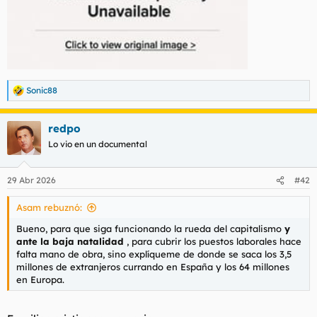
Sonic88
R
e
a
redpo
c
c
Lo vio en un documental
i
o
n
29 Abr 2026
#42
e
s
Asam rebuznó:
:
Bueno, para que siga funcionando la rueda del capitalismo
y
ante la baja natalidad
, para cubrir los puestos laborales hace
falta mano de obra, sino explíqueme de donde se saca los 3,5
millones de extranjeros currando en España y los 64 millones
en Europa.