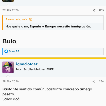
i
o
n
29 Abr 2026
#33
e
s
Asam rebuznó:
:
Nos guste o no,
España y Europa necesita inmigración
.
Bulo
.
Sonic88
R
e
a
ignaciofdez
c
c
Most Scrolleable User EVER
i
o
n
29 Abr 2026
#34
e
s
Bastante sentido común, bastante concrepo amego
:
peseto.
Salvo acá