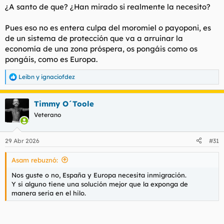
¿A santo de que? ¿Han mirado si realmente la necesito?
Pues eso no es entera culpa del moromiel o payoponi, es
de un sistema de protección que va a arruinar la
economía de una zona próspera, os pongáis como os
pongáis, como es Europa.
Leibn
y
ignaciofdez
R
e
a
Timmy O´Toole
c
c
Veterano
i
o
n
29 Abr 2026
#31
e
s
Asam rebuznó:
:
Nos guste o no, España y Europa necesita inmigración.
Y si alguno tiene una solución mejor que la exponga de
manera seria en el hilo.