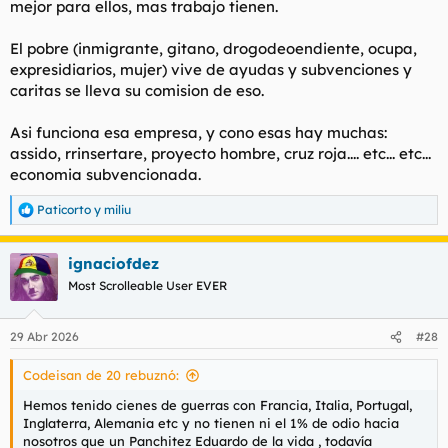
mejor para ellos, mas trabajo tienen.
El pobre (inmigrante, gitano, drogodeoendiente, ocupa,
expresidiarios, mujer) vive de ayudas y subvenciones y
caritas se lleva su comision de eso.
Asi funciona esa empresa, y cono esas hay muchas:
assido, rrinsertare, proyecto hombre, cruz roja.... etc... etc...
economia subvencionada.
Paticorto
y
miliu
R
e
a
ignaciofdez
c
c
Most Scrolleable User EVER
i
o
n
29 Abr 2026
#28
e
s
Codeisan de 20 rebuznó:
:
Hemos tenido cienes de guerras con Francia, Italia, Portugal,
Inglaterra, Alemania etc y no tienen ni el 1% de odio hacia
nosotros que un Panchitez Eduardo de la vida , todavía