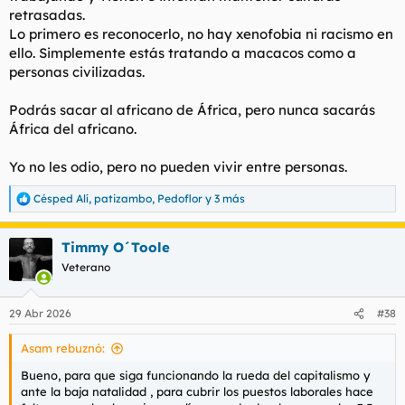
retrasadas.
Lo primero es reconocerlo, no hay xenofobia ni racismo en
ello. Simplemente estás tratando a macacos como a
personas civilizadas.
Podrás sacar al africano de África, pero nunca sacarás
África del africano.
Yo no les odio, pero no pueden vivir entre personas.
Césped Alí
,
patizambo
,
Pedoflor
y 3 más
R
e
a
Timmy O´Toole
c
c
Veterano
i
o
n
29 Abr 2026
#38
e
s
Asam rebuznó:
:
Bueno, para que siga funcionando la rueda del capitalismo y
ante la baja natalidad , para cubrir los puestos laborales hace