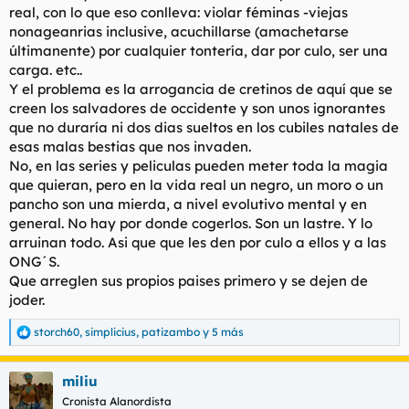
real, con lo que eso conlleva: violar féminas -viejas
nonageanrias inclusive, acuchillarse (amachetarse
últimanente) por cualquier tontería, dar por culo, ser una
carga. etc..
Y el problema es la arrogancia de cretinos de aquí que se
creen los salvadores de occidente y son unos ignorantes
que no duraría ni dos dias sueltos en los cubiles natales de
esas malas bestias que nos invaden.
No, en las series y peliculas pueden meter toda la magia
que quieran, pero en la vida real un negro, un moro o un
pancho son una mierda, a nivel evolutivo mental y en
general. No hay por donde cogerlos. Son un lastre. Y lo
arruinan todo. Asi que que les den por culo a ellos y a las
ONG´S.
Que arreglen sus propios paises primero y se dejen de
joder.
storch60
,
simplicius
,
patizambo
y 5 más
R
e
a
miliu
c
c
Cronista Alanordista