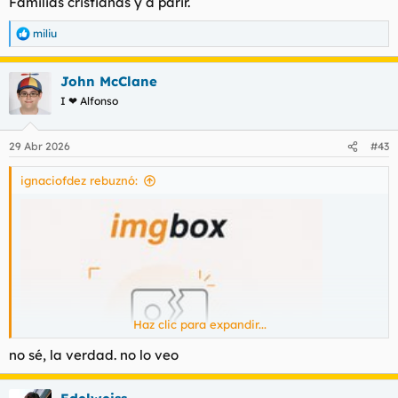
Familias cristianas y a parir.
miliu
R
e
a
John McClane
c
c
I ❤ Alfonso
i
o
n
29 Abr 2026
#43
e
s
ignaciofdez rebuznó:
:
Haz clic para expandir...
no sé, la verdad. no lo veo