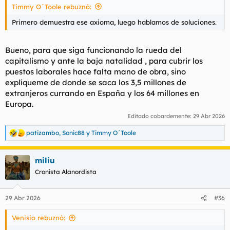
Timmy O´Toole rebuznó:
Primero demuestra ese axioma, luego hablamos de soluciones.
Bueno, para que siga funcionando la rueda del
capitalismo y ante la baja natalidad , para cubrir los
puestos laborales hace falta mano de obra, sino
explíqueme de donde se saca los 3,5 millones de
extranjeros currando en España y los 64 millones en
Europa.
Editado cobardemente:
29 Abr 2026
patizambo
,
Sonic88
y
Timmy O´Toole
R
e
a
miliu
c
c
Cronista Alanordista
i
o
n
29 Abr 2026
#36
e
s
Venisio rebuznó:
: