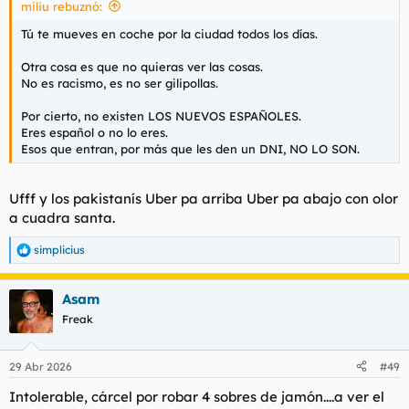
miliu rebuznó:
Tú te mueves en coche por la ciudad todos los días.
Otra cosa es que no quieras ver las cosas.
No es racismo, es no ser gilipollas.
Por cierto, no existen LOS NUEVOS ESPAÑOLES.
Eres español o no lo eres.
Esos que entran, por más que les den un DNI, NO LO SON.
Ufff y los pakistanís Uber pa arriba Uber pa abajo con olor
a cuadra santa.
simplicius
R
e
a
Asam
c
c
Freak
i
o
n
29 Abr 2026
#49
e
s
Intolerable, cárcel por robar 4 sobres de jamón....a ver el
: