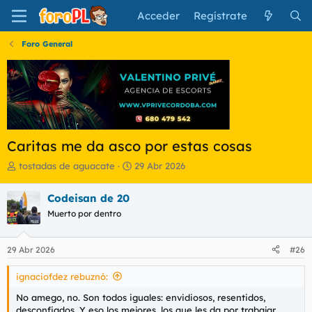
Acceder
Regístrate
Foro General
Caritas me da asco por estas cosas
I
F
tostadas de aguacate
29 Abr 2026
n
e
i
c
Codeisan de 20
c
h
Muerto por dentro
i
a
a
d
d
e
29 Abr 2026
#26
o
i
r
n
ignaciofdez rebuznó:
d
i
e
c
No amego, no. Son todos iguales: envidiosos, resentidos,
l
i
desconfiados. Y eso los mejores, los que les da por trabajar