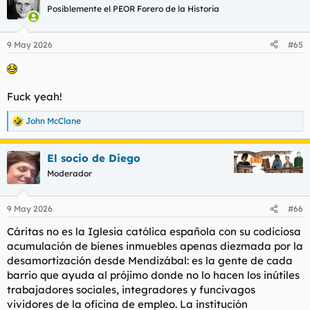
c
Posiblemente el PEOR Forero de la Historia
i
o
n
9 May 2026
#65
e
s
:
Fuck yeah!
John McClane
R
e
a
El socio de Diego
c
c
Moderador
i
o
n
9 May 2026
#66
e
s
Cáritas no es la Iglesia católica española con su codiciosa
:
acumulación de bienes inmuebles apenas diezmada por la
desamortización desde Mendizábal: es la gente de cada
barrio que ayuda al prójimo donde no lo hacen los inútiles
trabajadores sociales, integradores y funcivagos
vividores de la oficina de empleo. La institución