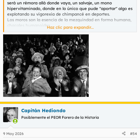
será un rémora allá donde vaya, un salvaje, un mono
hipervitaminado, donde en lo único que pude "aportar" algo es
explotando su vigorexia de chimpancé en deportes.
Los moros son la esencia de la mezquindad en forma humana,
chacales humanoides.
Haz clic para expandir...
En general, su subdesarrollo endémico los hace agresivos,
resentidos y victimistas. Como un forero pero en la vida real,
con lo que eso conlleva: violar féminas -viejas nonageanrias
inclusive, acuchillarse (amachetarse últimanente) por cualquier
tontería, dar por culo, ser una carga. etc..
Y el problema es la arrogancia de cretinos de aquí que se
creen los salvadores de occidente y son unos ignorantes que
no duraría ni dos dias sueltos en los cubiles natales de esas
malas bestias que nos invaden.
No, en las series y peliculas pueden meter toda la magia que
quieran, pero en la vida real un negro, un moro o un pancho
son una mierda, a nivel evolutivo mental y en general. No hay
por donde cogerlos. Son un lastre. Y lo arruinan todo. Asi que
que les den por culo a ellos y a las ONG´S.
Que arreglen sus propios paises primero y se dejen de joder.
Capitán Hediondo
Posiblemente el PEOR Forero de la Historia
9 May 2026
#54