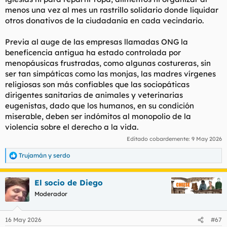
menos una vez al mes un rastrillo solidario donde liquidar
otros donativos de la ciudadanía en cada vecindario.
Previa al auge de las empresas llamadas ONG la
beneficencia antigua ha estado controlada por
menopáusicas frustradas, como algunas costureras, sin
ser tan simpáticas como las monjas, las madres vírgenes
religiosas son más confiables que las sociopáticas
dirigentes sanitarias de animales y veterinarias
eugenistas, dado que los humanos, en su condición
miserable, deben ser indómitos al monopolio de la
violencia sobre el derecho a la vida.
Editado cobardemente:
9 May 2026
Trujamán
y
serdo
R
e
a
El socio de Diego
c
c
Moderador
i
o
n
16 May 2026
#67
e