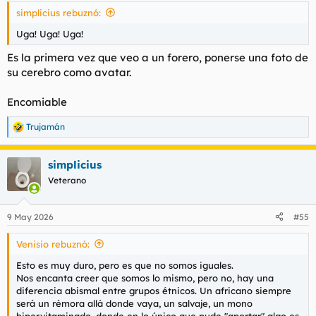
simplicius rebuznó:
Uga! Uga! Uga!
Es la primera vez que veo a un forero, ponerse una foto de
su cerebro como avatar.
Encomiable
Trujamán
R
e
a
simplicius
c
c
Veterano
i
o
n
9 May 2026
#55
e
s
Venisio rebuznó:
:
Esto es muy duro, pero es que no somos iguales.
Nos encanta creer que somos lo mismo, pero no, hay una
diferencia abismal entre grupos étnicos. Un africano siempre
será un rémora allá donde vaya, un salvaje, un mono
hipervitaminado, donde en lo único que pude "aportar" algo es