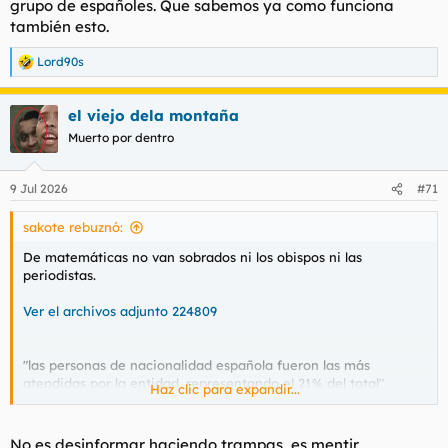
grupo de españoles. Que sabemos ya como funciona
también esto.
Lord90s
R
e
a
el viejo dela montaña
c
c
Muerto por dentro
i
o
n
9 Jul 2026
#71
e
s
sakote rebuznó:
:
De matemáticas no van sobrados ni los obispos ni las
periodistas.
Ver el archivos adjunto 224809
"las personas de nacionalidad española fueron las más
atendidas por la entidad, representando el 21% del total"
Haz clic para expandir...
Que sí, que ya sabemos que lo que sucede es que los españoles
son el grupo más grande, pero también sabemos que lo que en
No es desinformar haciendo trampas, es mentir