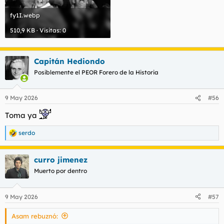
fy1I.webp
510,9 KB · Visitas: 0
Capitán Hediondo
Posiblemente el PEOR Forero de la Historia
9 May 2026
#56
Toma ya
serdo
R
e
a
curro jimenez
c
c
Muerto por dentro
i
o
n
9 May 2026
#57
e
s
Asam rebuznó:
: