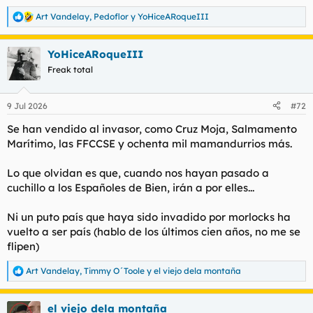
Art Vandelay
,
Pedoflor
y
YoHiceARoqueIII
R
e
a
YoHiceARoqueIII
c
c
Freak total
i
o
n
9 Jul 2026
#72
e
s
Se han vendido al invasor, como Cruz Moja, Salmamento
:
Marítimo, las FFCCSE y ochenta mil mamandurrios más.
Lo que olvidan es que, cuando nos hayan pasado a
cuchillo a los Españoles de Bien, irán a por elles...
Ni un puto país que haya sido invadido por morlocks ha
vuelto a ser país (hablo de los últimos cien años, no me se
flipen)
Art Vandelay
,
Timmy O´Toole
y
el viejo dela montaña
R
e
a
el viejo dela montaña
c