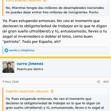
curro jimenez rebuznó:
:
No. Mientras tengas dos millones de desempleados nacionales
no puedes dejar entrar tres millones de inmigrantes. Punto.
Ya. Pues estupendo entonces. No veo el momento que
declaren la obligatoriedad de trabajar en lo que te digan
(el gran sueño ultraliberal) y tú, entusiasmado, lleves a tu
zagal al invernadero a doblar el lomo, como buen
"patriota". Todo por España, eh?
serdo
y
simplicius
R
e
a
curro jimenez
c
c
Muerto por dentro
i
o
n
9 May 2026
#63
e
s
Capitán Hediondo rebuznó:
:
Ya. Pues estupendo entonces. No veo el momento que
declaren la obligatoriedad de trabajar en lo que te digan (el
gran sueño ultraliberal) y tú, entusiasmado, lleves a tu zagal al