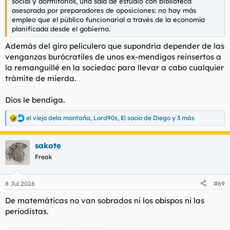
social y dormitorios, una sala de estudio con biblioteca
asesorada por preparadores de oposiciones: no hay más
empleo que el público funcionarial a través de la economía
planificada desde el gobierno.
Además del giro peliculero que supondría depender de las
venganzas burócratiles de unos ex-mendigos reinsertos a
la remanguillé en la sociedac para llevar a cabo cualquier
trámite de mierda.
Dios le bendiga.
el viejo dela montaña
,
Lord90s
,
El socio de Diego
y 3 más
R
e
a
sakote
c
c
Freak
i
o
n
8 Jul 2026
#69
e
s
De matemáticas no van sobrados ni los obispos ni las
:
periodistas.