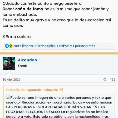
t
o
CUidado con este punto amego pesetero.
e
Robar
caña de lomo
no es lo.mismo que robar jamón y
m
lomo embuchado.
a
Es un delito muy grave y no creo que la des-carcelen así
como asín.
K#rma cañera
curro jimenez
,
Perrino Chico
,
Lord90s
y 1 persona más
R
e
a
Alcaudon
c
c
Freak
i
o
n
30 Abr 2026
#52
e
s
tostadas de aguacate rebuznó:
: