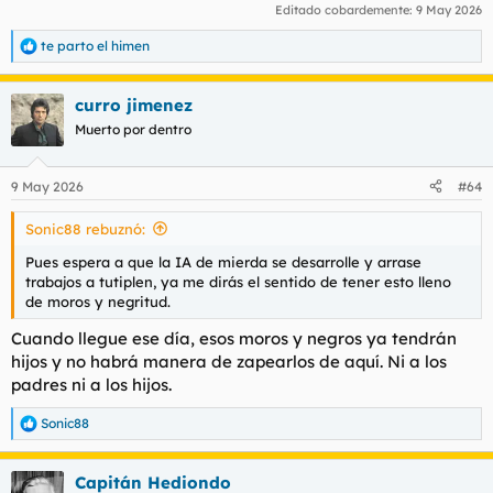
Editado cobardemente:
9 May 2026
te parto el himen
R
e
a
curro jimenez
c
c
Muerto por dentro
i
o
n
9 May 2026
#64
e
s
Sonic88 rebuznó:
:
Pues espera a que la IA de mierda se desarrolle y arrase
trabajos a tutiplen, ya me dirás el sentido de tener esto lleno
de moros y negritud.
Cuando llegue ese día, esos moros y negros ya tendrán
hijos y no habrá manera de zapearlos de aquí. Ni a los
padres ni a los hijos.
Sonic88
R
e
a
Capitán Hediondo
c