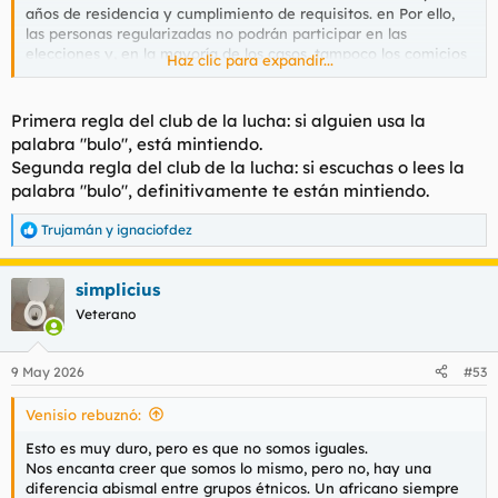
Haz clic para expandir...
Primera regla del club de la lucha: si alguien usa la
palabra "bulo", está mintiendo.
Segunda regla del club de la lucha: si escuchas o lees la
palabra "bulo", definitivamente te están mintiendo.
Trujamán
y
ignaciofdez
R
e
a
simplicius
c
c
Veterano
i
o
n
9 May 2026
#53
e
s
Venisio rebuznó:
:
Esto es muy duro, pero es que no somos iguales.
Nos encanta creer que somos lo mismo, pero no, hay una
diferencia abismal entre grupos étnicos. Un africano siempre