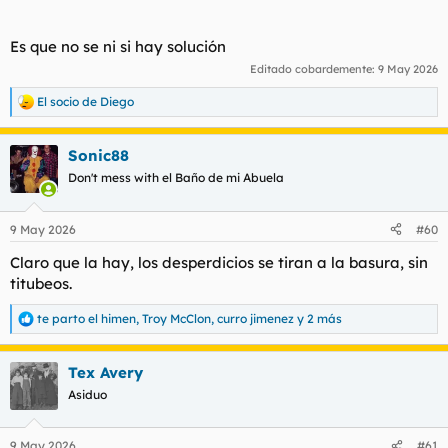
Es que no se ni si hay solución
Editado cobardemente:
9 May 2026
El socio de Diego
R
e
a
Sonic88
c
c
Don't mess with el Baño de mi Abuela
i
o
n
9 May 2026
#60
e
s
Claro que la hay, los desperdicios se tiran a la basura, sin
:
titubeos.
te parto el himen
,
Troy McClon
,
curro jimenez
y 2 más
R
e
a
Tex Avery
c
c
Asiduo
i
o
n
9 May 2026
#61