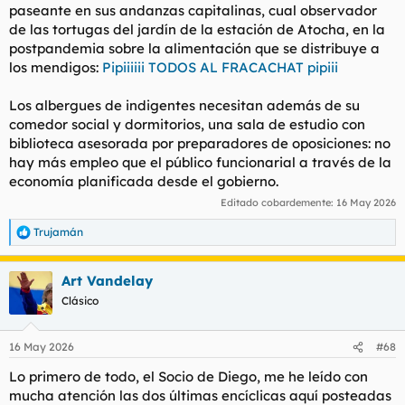
paseante en sus andanzas capitalinas, cual observador
de las tortugas del jardín de la estación de Atocha, en la
postpandemia sobre la alimentación que se distribuye a
los mendigos:
Pipiiiiii TODOS AL FRACACHAT pipiii
Los albergues de indigentes necesitan además de su
comedor social y dormitorios, una sala de estudio con
biblioteca asesorada por preparadores de oposiciones: no
hay más empleo que el público funcionarial a través de la
economía planificada desde el gobierno.
Editado cobardemente:
16 May 2026
Trujamán
R
e
a
Art Vandelay
c
c
Clásico
i
o
n
16 May 2026
#68
e
s
Lo primero de todo, el Socio de Diego, me he leído con
:
mucha atención las dos últimas encíclicas aquí posteadas