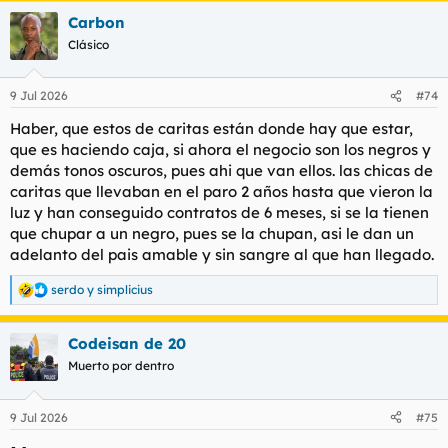
Carbon
Clásico
9 Jul 2026
#74
Haber, que estos de caritas están donde hay que estar,
que es haciendo caja, si ahora el negocio son los negros y
demás tonos oscuros, pues ahi que van ellos. las chicas de
caritas que llevaban en el paro 2 años hasta que vieron la
luz y han conseguido contratos de 6 meses, si se la tienen
que chupar a un negro, pues se la chupan, asi le dan un
adelanto del pais amable y sin sangre al que han llegado.
serdo
y
simplicius
R
e
a
Codeisan de 20
c
c
Muerto por dentro
i
o
n
9 Jul 2026
#75
e
s