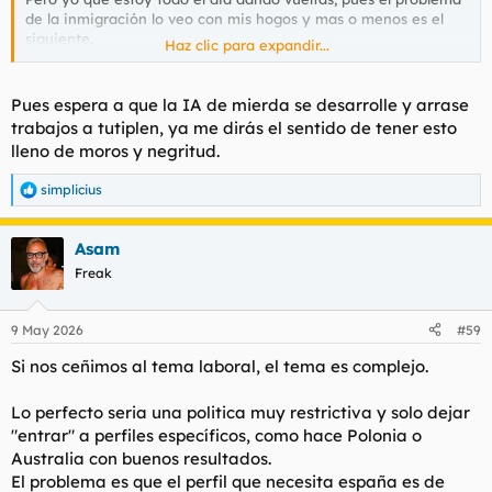
de la inmigración lo veo con mis hogos y mas o menos es el
siguiente.
Haz clic para expandir...
Nos guste o no, España y Europa necesita inmigración.
Y si alguno tiene una solución mejor que la exponga de
Pues espera a que la IA de mierda se desarrolle y arrase
manera seria en el hilo.
trabajos a tutiplen, ya me dirás el sentido de tener esto
lleno de moros y negritud.
El perfil de inmigrantes problemático ( Marroquíes y Argelinos
mayoritariamente) mano dura.
simplicius
R
e
Y toda esa gente trincando un dinero en ayudas que es pura
a
deuda para nosotros, pues un control mas fuerte, pero no solo
Asam
c
a ellos, sino a gitanos y nacionales con mas cara que espalda.
c
Freak
i
o
Es un pais mal gestionado, y os pongo de nuevo el ejemplo que
n
9 May 2026
#59
me ha ocurrido.
e
s
Si nos ceñimos al tema laboral, el tema es complejo.
:
Me van a dar 5000 pavos de ayuda por contratar a un mayor
de 45 años.
Lo perfecto seria una politica muy restrictiva y solo dejar
"entrar" a perfiles específicos, como hace Polonia o
¿A santo de que? ¿Han mirado si realmente la necesito?
Australia con buenos resultados.
Pues eso no es entera culpa del moromiel o payoponi, es de un
El problema es que el perfil que necesita españa es de