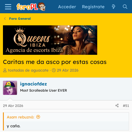
Acceder
Regístrate
Foro General
Caritas me da asco por estas cosas
I
F
tostadas de aguacate
29 Abr 2026
n
e
i
c
ignaciofdez
c
h
Most Scrolleable User EVER
i
a
a
d
d
e
29 Abr 2026
#51
o
i
r
n
Asam rebuznó:
d
i
e
c
y caña.
l
i