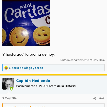
Y hasta aquí la broma de hoy.
Editado cobardemente:
9 May 2026
El socio de Diego
y
serdo
R
e
a
Capitán Hediondo
c
c
Posiblemente el PEOR Forero de la Historia
i
o
n
9 May 2026
#62
e
s