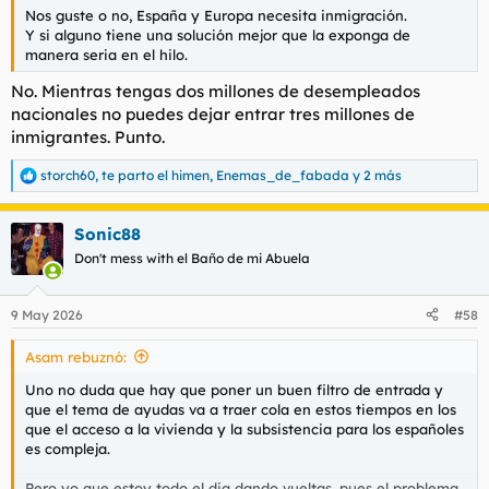
Nos guste o no, España y Europa necesita inmigración.
Y si alguno tiene una solución mejor que la exponga de
manera seria en el hilo.
No. Mientras tengas dos millones de desempleados
nacionales no puedes dejar entrar tres millones de
inmigrantes. Punto.
storch60
,
te parto el himen
,
Enemas_de_fabada
y 2 más
R
e
a
Sonic88
c
c
Don't mess with el Baño de mi Abuela
i
o
n
9 May 2026
#58
e
s
Asam rebuznó:
:
Uno no duda que hay que poner un buen filtro de entrada y
que el tema de ayudas va a traer cola en estos tiempos en los
que el acceso a la vivienda y la subsistencia para los españoles
es compleja.
Pero yo que estoy todo el dia dando vueltas, pues el problema