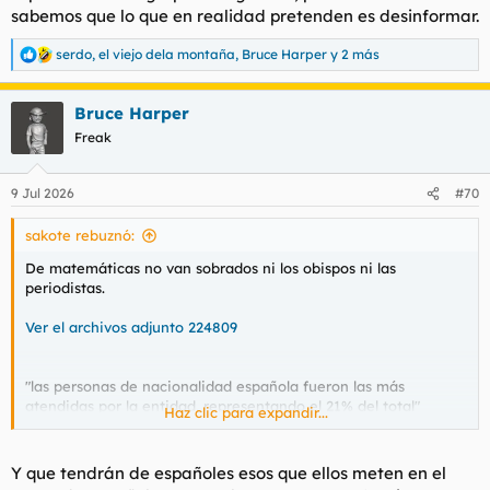
sabemos que lo que en realidad pretenden es desinformar.
serdo
,
el viejo dela montaña
,
Bruce Harper
y 2 más
R
e
a
Bruce Harper
c
c
Freak
i
o
n
9 Jul 2026
#70
e
s
sakote rebuznó:
:
De matemáticas no van sobrados ni los obispos ni las
periodistas.
Ver el archivos adjunto 224809
"las personas de nacionalidad española fueron las más
atendidas por la entidad, representando el 21% del total"
Haz clic para expandir...
Que sí, que ya sabemos que lo que sucede es que los españoles
son el grupo más grande, pero también sabemos que lo que en
Y que tendrán de españoles esos que ellos meten en el
realidad pretenden es desinformar.