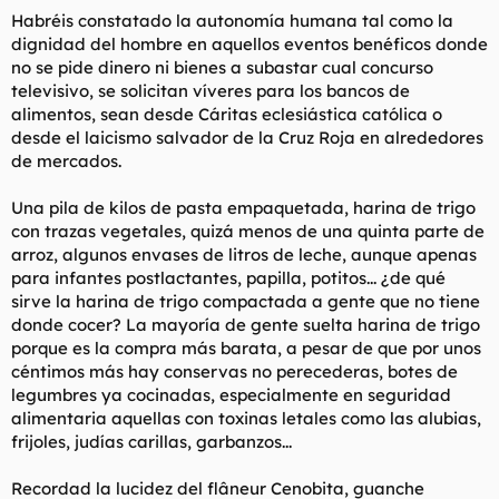
s
Habréis constatado la autonomía humana tal como la
:
dignidad del hombre en aquellos eventos benéficos donde
no se pide dinero ni bienes a subastar cual concurso
televisivo, se solicitan víveres para los bancos de
alimentos, sean desde Cáritas eclesiástica católica o
desde el laicismo salvador de la Cruz Roja en alrededores
de mercados.
Una pila de kilos de pasta empaquetada, harina de trigo
con trazas vegetales, quizá menos de una quinta parte de
arroz, algunos envases de litros de leche, aunque apenas
para infantes postlactantes, papilla, potitos... ¿de qué
sirve la harina de trigo compactada a gente que no tiene
donde cocer? La mayoría de gente suelta harina de trigo
porque es la compra más barata, a pesar de que por unos
céntimos más hay conservas no perecederas, botes de
legumbres ya cocinadas, especialmente en seguridad
alimentaria aquellas con toxinas letales como las alubias,
frijoles, judías carillas, garbanzos...
Recordad la lucidez del flâneur Cenobita, guanche