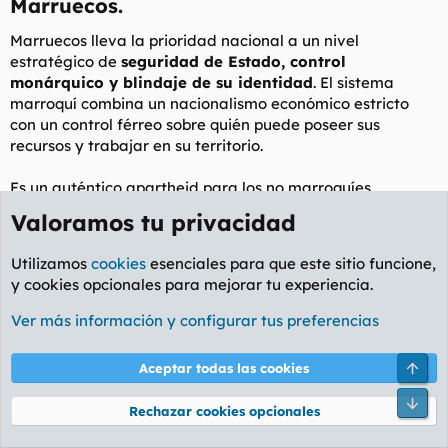
Marruecos.​
:
Marruecos lleva la prioridad nacional a un nivel
estratégico de
seguridad de Estado, control
monárquico y blindaje de su identidad
. El sistema
marroquí combina un nacionalismo económico estricto
con un control férreo sobre quién puede poseer sus
recursos y trabajar en su territorio.
Es un auténtico apartheid para los no marroquíes.
Valoramos tu privacidad
Bajo la Constitución del Reino de Marruecos y su Código
de Comercio, el Estado prioriza de forma absoluta a los
Utilizamos
cookies
esenciales para que este sitio funcione,
ciudadanos marroquíes sobre los extranjeros (”étrangers”)
y cookies opcionales para mejorar tu experiencia.
mediante los siguientes candados legales:
Ver más información y configurar tus preferencias
1. Prohibición absoluta de poseer tierras agrícolas.
Arri
Aceptar todas las cookies
El veto radical:
Un extranjero
no puede comprar ni
registrar a su nombre tierras agrícolas
en Marruecos.
Pie
Rechazar cookies opcionales
Está prohibido por ley que un no-marroquí tenga la
propiedad de suelo rústico o de cultivo.