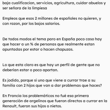
sistema de protección que va a arruinar la economía de una
baja cualificacion, servicios, agricultura, cuidar abuelos y
zona próspera, os pongáis como os pongáis, como es Europa.
ser señora de la limpiesa
Empleos que esos 2 millones de españoles no quieren, y
con razon, por los bajos salarios.
De todos modos el tema paro en España poco caso hay
que hacer a un % de personas que realmente estan
apuntadas por estar o hacen chapuzas.
Lo que esta claro es que hay un perfil de gente que no
deberían estar o poco aportan.
Es jodido, porque si uno que viene a currar trae a su
familia con 2 hijos que van a dar problemas que haces?
En Francia los problemáticos no fué esa primera
generación de argelinos que fueron directos a currar en la
Renault, fueron sus hijos o nietos.