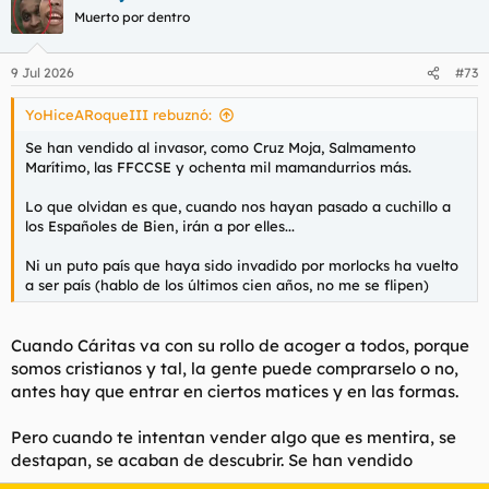
c
Muerto por dentro
i
o
n
9 Jul 2026
#73
e
s
YoHiceARoqueIII rebuznó:
:
Se han vendido al invasor, como Cruz Moja, Salmamento
Marítimo, las FFCCSE y ochenta mil mamandurrios más.
Lo que olvidan es que, cuando nos hayan pasado a cuchillo a
los Españoles de Bien, irán a por elles...
Ni un puto país que haya sido invadido por morlocks ha vuelto
a ser país (hablo de los últimos cien años, no me se flipen)
Cuando Cáritas va con su rollo de acoger a todos, porque
somos cristianos y tal, la gente puede comprarselo o no,
antes hay que entrar en ciertos matices y en las formas.
Pero cuando te intentan vender algo que es mentira, se
destapan, se acaban de descubrir. Se han vendido