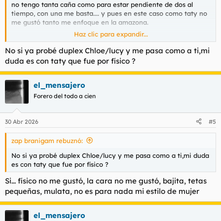
no tengo tanta caña como para estar pendiente de dos al
tiempo, con una me basta.... y pues en este caso como taty no
me gustó tanto me enfoque en la amazona.
Haz clic para expandir...
Si el duplex es lo tuyo a por ellas!
No si ya probé duplex Chloe/lucy y me pasa como a ti,mi
duda es con taty que fue por físico ?
el_mensajero
Forero del todo a cien
30 Abr 2026
#5
zap branigam rebuznó:
No si ya probé duplex Chloe/lucy y me pasa como a ti,mi duda
es con taty que fue por físico ?
Si... físico no me gustó, la cara no me gustó, bajita, tetas
pequeñas, mulata, no es para nada mi estilo de mujer
el_mensajero