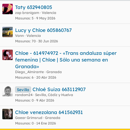
Taty 632940805
zap branigam
Valencia
Masunos
5
9 May 2026
Lucy y Chloe 605860767
Vann
Valencia
Masunos
70
30 Jun 2026
Chloe - 614974972 - «Trans andaluza súper
femenina | Chloe | Sólo una semana en
Granada»
Diego_Almirante
Granada
Masunos
6
20 Abr 2026
Chloé Suiza 663112907
Sevilla
random24
Sevilla, Cádiz y Huelva
Masunos
0
9 Abr 2026
Chloe venezolana 641562931
Gaear Grimsrud
Granada
Masunos
0
14 Ene 2026