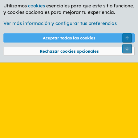
Utilizamos
cookies
esenciales para que este sitio funcione,
y cookies opcionales para mejorar tu experiencia.
Valencia
Ver más información y configurar tus preferencias
Cookies
PL OLDSTYLE AMARILLO
Cambiar fuente
Español (ES)
Arri
Aceptar todas las cookies
Contáctanos
Términos y reglas
Política de privacidad
Ayuda
R
Pie
S
Rechazar cookies opcionales
S
®
Community platform by XenForo
© 2010-2026 XenForo Ltd.