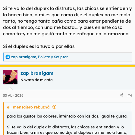
Si te va lo del duplex lo disfrutas, las chicas se entienden y
lo hacen bien, a mi es que como dije el duplex no me mola
tanto, no tengo tanta caña como para estar pendiente de
dos al tiempo, con una me basta.... y pues en este caso
como taty no me gustó tanto me enfoque en la amazona.
Si el duplex es lo tuyo a por ellas!
zap branigam
,
Pollete
y
Scriptor
R
e
a
zap branigam
c
c
Novato de mierda
i
o
n
30 Abr 2026
#4
e
s
el_mensajero rebuznó:
:
para los gustos los colores, inténtalo con las dos, igual te gusta.
Si te va lo del duplex lo disfrutas, las chicas se entienden y lo
hacen bien, a mi es que como dije el duplex no me mola tanto,