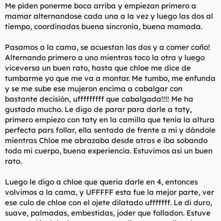
Me piden ponerme boca arriba y empiezan primero a
mamar alternandose cada una a la vez y luego las dos al
tiempo, coordinadas buena sincronía, buena mamada.
Pasamos a la cama, se acuestan las dos y a comer coño!
Alternando primero a uno mientras toco la otra y luego
viceversa un buen rato, hasta que chloe me dice de
tumbarme yo que me va a montar. Me tumbo, me enfunda
y se me sube ese mujeron encima a cabalgar con
bastante decisión, ufffffffff que cabalgada!!!! Me ha
gustado mucho. Le digo de parar para darle a taty,
primero empiezo con taty en la camilla que tenía la altura
perfecta pars follar, ella sentada de frente a mi y dándole
mientras Chloe me abrazaba desde atras e iba sobando
todo mi cuerpo, buena experiencia. Estuvimos asi un buen
rato.
Luego le digo a chloe que queria darle en 4, entonces
volvimos a la cama, y UFFFFF esta fue la mejor parte, ver
ese culo de chloe con el ojete dilatado ufffffff. Le di duro,
suave, palmadas, embestidas, joder que folladon. Estuve