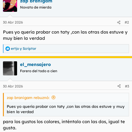
zap branigam
c
c
Novato de mierda
i
o
n
30 Abr 2026
#2
e
s
Pues yo quería probar con taty ,con las otras dos estuve y
:
muy bien la verdad
ertjo
y
Scriptor
R
e
a
el_mensajero
c
c
Forero del todo a cien
i
o
n
30 Abr 2026
#3
e
s
zap branigam rebuznó:
:
Pues yo quería probar con taty ,con las otras dos estuve y muy
bien la verdad
para los gustos los colores, inténtalo con las dos, igual te
gusta.