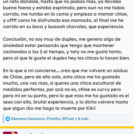
un rato dándole, hasta que no podías mas, ya llevaba
buena faena y estaba exprimido, pero aun no me habia
corrido, me tumbo en la cama y empieza a mamar chloe,
y uffff como he disfrutado esa mamada, al final me he
corrido en su boca y buaaah chavales, que experiencia.
Conclusión, no soy muy de duplex, me genera algo de
ansiedad estar pensando que tengo que mantener
cachondas a las 2 al tiempo, y taty no me gustó tanto,
pero al que le guste el duplex hey las chicas lo hacen bien.
En lo que a mi concierne.... creo que me volvere un asiduo
de Chloe, pero de ella sola, esta chica me ha gustado
mucho, una vez mas, si queres una chica escultural de
medidas perfectas, por acá no es, chloe es curvy pero
para mi en su punto, pero lo que mas me ha gustado es el
sexo con ella, brutal experiencia, y lo dicho volvere hasta
que algun dia me haga la muerte por Kiki!
Giacomo Casanova
,
Pinchito
,
ElPiuot
y 8 más
R
e
a