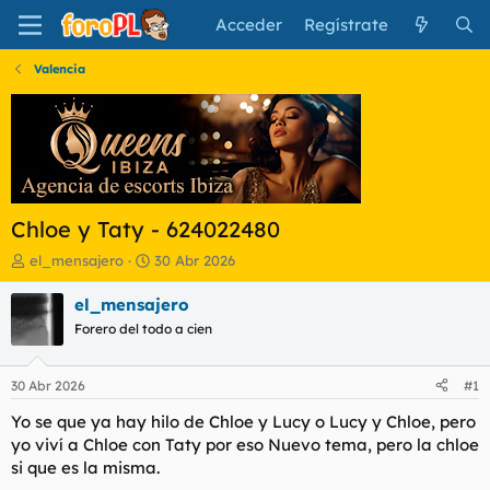
Acceder
Regístrate
Valencia
Chloe y Taty - 624022480
I
F
el_mensajero
30 Abr 2026
n
e
i
c
el_mensajero
c
h
Forero del todo a cien
i
a
a
d
d
e
30 Abr 2026
#1
o
i
r
n
Yo se que ya hay hilo de Chloe y Lucy o Lucy y Chloe, pero
d
i
yo viví a Chloe con Taty por eso Nuevo tema, pero la chloe
e
c
si que es la misma.
l
i