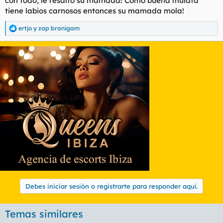
con todo, le resalto su mamada! Como buena mulata
tiene labios carnosos entonces su mamada mola!
ertjo
y
zap branigam
R
e
a
c
c
i
o
n
e
s
:
Debes iniciar sesión o registrarte para responder aquí.
Temas similares