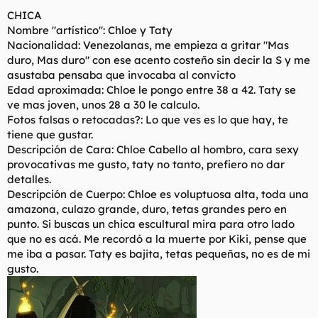
t
o
CHICA
e
Nombre "artístico": Chloe y Taty
m
a
Nacionalidad: Venezolanas, me empieza a gritar "Mas
duro, Mas duro" con ese acento costeño sin decir la S y me
asustaba pensaba que invocaba al convicto
Edad aproximada: Chloe le pongo entre 38 a 42. Taty se
ve mas joven, unos 28 a 30 le calculo.
Fotos falsas o retocadas?: Lo que ves es lo que hay, te
tiene que gustar.
Descripción de Cara: Chloe Cabello al hombro, cara sexy
provocativas me gusto, taty no tanto, prefiero no dar
detalles.
Descripción de Cuerpo: Chloe es voluptuosa alta, toda una
amazona, culazo grande, duro, tetas grandes pero en
punto. Si buscas un chica escultural mira para otro lado
que no es acá. Me recordó a la muerte por Kiki, pense que
me iba a pasar. Taty es bajita, tetas pequeñas, no es de mi
gusto.