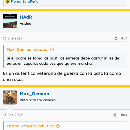
FlorianSotoPeña
R
e
a
HAdR
c
c
Asiduo
i
o
n
16 Ene 2026
#63
e
s
Max_Demian rebuznó:
:
Si el padre se toma las pastillas enteras debe gastar miles de
euros en zapatos cada vez que quiere marcha.
Es un auténtico veterano de guerra con la patata como
una roca.
Max_Demian
Puta rata traicionera
16 Ene 2026
#64
FlorianSotoPeña rebuznó: