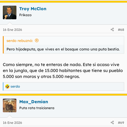
Troy McClon
Frikazo
16 Ene 2026
#68
serdo rebuznó:
Pero hijodeputa, que vives en el bosque como una puta bestia.
Como siempre, no te enteras de nada. Este si acaso vive
en la jungla, que de 15.000 habitantes que tiene su pueblo
5.000 son moros y otros 5.000 negros.
serdo
R
e
a
Max_Demian
c
c
Puta rata traicionera
i
o
n
16 Ene 2026
#69
e