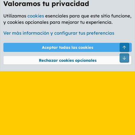
Valoramos tu privacidad
Utilizamos
cookies
esenciales para que este sitio funcione,
y cookies opcionales para mejorar tu experiencia.
Foro General
Ver más información y configurar tus preferencias
Cookies
PL OLDSTYLE AMARILLO
Cambiar fuente
Español (ES)
Arri
Aceptar todas las cookies
Contáctanos
Términos y reglas
Política de privacidad
Ayuda
R
Pie
S
Rechazar cookies opcionales
S
®
Community platform by XenForo
© 2010-2026 XenForo Ltd.