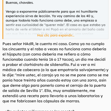
Buenas, chavales.
Vengo a exponerme públicamente para que mi humillante
experiencia sirva de lección. Ya voy camino de los 40 y,
aunque todavía todo funciona como debe, uno empieza a
sentir esa curiosidad de "querer más". El caso es que estaba ya
harto de verle el blíster a mi Popó en el armario del baño cada
vez que iba a su casa. El tío tiene 70 años y una sonrisa
Haz clic para expandir...
sospechosa de oreja a oreja, así que me picó la curiosidad
suprema.
Pues señor HAdR, le cuento mi caso. Como ya no cumplo
los cincuenta y el rabo a veces no funciona como debería
Pensé: Si al Popó le da una segunda juventud, a mí me tiene
el hijoputa (con como debería me refiero a cómo
que convertir en un truhán de hazañas propias de semental y
funcionaba cuando tenía 16 o 17 tacos), un día me decidí
dejaré el pabellón tan alto que me van a dar las llaves de
a probar el clorhidrato de sildenafilo. Fui a ver a mi
Miami.
médica de cabecera (a la que empotraría salvajemente) y
Eso sí, como soy un cagón y le tengo respeto a la química, solo
le dije: "mire ustec, el carajo ya no se me pone como se me
me tomé media. Pensé que media sería un empujoncito suave.
ponía hace treinta años cuando estoy con una zorra, asín
¡JA! Menos mal que no fue entera porque ahora mismo os
que deme algo para ponerlo como el cerrojo de la puerta
estaría escribiendo desde la unidad de quemados.
de salida de Sevilla 1". Ella, muy amablemente, me
extendió una receta para llevarla a unos laboratorios y
El error empezó aquí.
que me fabricasen las cápsulas de marras.
A los 30 minutos, esa media pastilla empezó a hacer efecto. Yo
esperaba convertirme en un truhán y un señor, pero la realidad