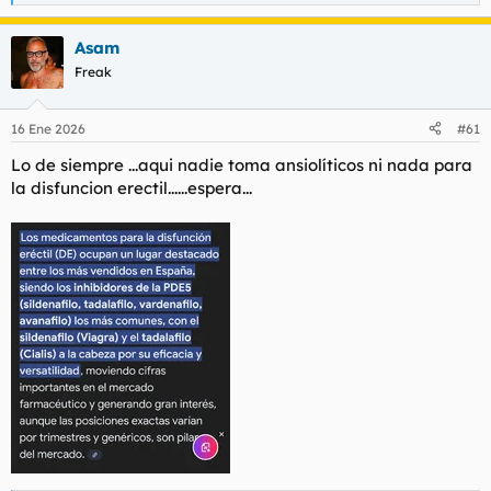
e
a
Asam
c
c
Freak
i
o
n
16 Ene 2026
#61
e
s
Lo de siempre ...aqui nadie toma ansiolíticos ni nada para
:
la disfuncion erectil......espera...