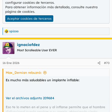
configurar cookies de terceros.
Para obtener información más detallada, consulte nuestra
página de cookies
.
Aceptar cookies de terceros
spizoo
R
e
a
ignaciofdez
c
c
Most Scrolleable User EVER
i
o
n
16 Ene 2026
#70
e
s
Max_Demian rebuznó:
:
Es mucho más saludables un implante inflable:
Ver el archivos adjunto 209684
Eso te lo meten en el pene y al inflarse permite que el hombre
disfuncional pueda pentrar a su pareja, obteniendo cierto