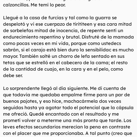
calzoncillos. Me temí lo peor.
¿Algún otro iluminado por aquí que haya intentado jugar a ser
un semental por pura curiosidad? Contad vuestras desgracias,
que sé que no soy el único que ha hecho el ridículo.
Llegué a la casa de furcias y tal como la guarra se
despelotó y vi ese cuerpazo de tirititeen y esa cara mitad
de sorbelefas mitad de inocencia, de repente sentí un
endurecimiento repentino y brutal. Disfruté de la mamada
como pocas veces en mi vida, porque como ustedecs
sabrán, si el carajo está bien duro la sensibilidac es mucho
mayor. También solté un chorro de lefa sentado en sus
tetas que se estrelló en el cabecero de la cama; el resto
de la cantidad de cuajo, en la cara y en el pelo, como
debe ser.
Lo sorprendente llegó al día siguiente. Me di cuenta de
que todavía me quedaba empalme firme para un par de
buenos pajotes, y eso hice, machacármela dos veces
seguidas hasta ya agotar todo el potencial que la cápsula
me ofreció. Quedé encantado con el resultado y me
prometí volver a meterme una más pronto que tarde. Los
leves efectos secundarios merecían la pena en contraste
con el placer que me proporcionaba. A tal punto (creo que