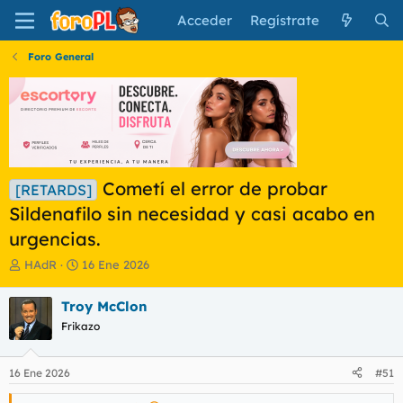
Acceder
Regístrate
Foro General
Cometí el error de probar
[RETARDS]
Sildenafilo sin necesidad y casi acabo en
urgencias.
I
F
HAdR
16 Ene 2026
n
e
i
c
Troy McClon
c
h
Frikazo
i
a
a
d
d
e
16 Ene 2026
#51
o
i
r
n