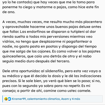
ya lo he contado) que hay veces que me la tomo para
ponerme to ciego y matarme a pajas, como hice este fin
de ano.
A veces, muchas veces, me resulta mucho más placentero
y aprovechable hacerme unas buenas pajas deluxe antes
que follar. Las endorfinas se disparan a tutipleni al dar
rienda suelta a todas mis perversiones mientras veo
vidrios, no tengo que desplazarme ni pagafantear a
nadie, no gasto pasta en pootas y dispongo del tiempo
que me salga de los cojones. Es como volver a los pajotes
quinceañeros, que caía uno detrás de otro y el nabo
seguía medio duro después del tercero.
Dele otra oportunidac al sildenafilo, pero esta vez vaya a
su médico y que él decida la dosis y le dé las indicaciones
precisas. Si le sale bien, ya verá qué bien se lo pasa; si no,
pues con la segunda ya sobra para no repetir. Es mi
consejo; a partir de ahí, camine como ustec camele.
Kramer99
,
calentamiento climatico
,
Asam
y 4 más
R
e