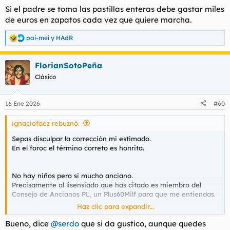
Si el padre se toma las pastillas enteras debe gastar miles
de euros en zapatos cada vez que quiere marcha.
pai-mei
y
HAdR
R
e
a
FlorianSotoPeña
c
c
Clásico
i
o
n
16 Ene 2026
#60
e
s
ignaciofdez rebuznó:
:
Sepas disculpar la corrección mi estimado.
En el foroc el término correto es honrita.
No hay niños pero si mucho anciano.
Precisamente al lisensiado que has citado es miembro del
Consejo de Ancianos PL, un Plus60Milf para que me entiendas.
Haz clic para expandir...
K#rma peñeña
Bueno, dice
@serdo
que si da gustico, aunque quedes