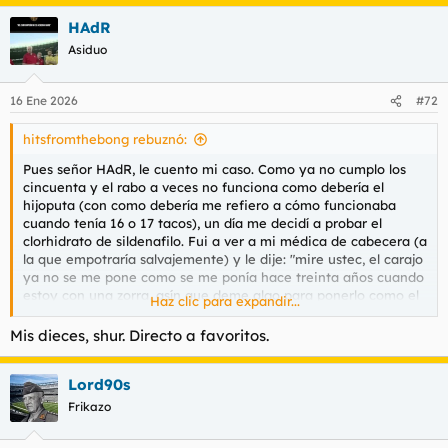
a
HAdR
c
c
Asiduo
i
o
n
16 Ene 2026
#72
e
s
hitsfromthebong rebuznó:
:
Pues señor HAdR, le cuento mi caso. Como ya no cumplo los
cincuenta y el rabo a veces no funciona como debería el
hijoputa (con como debería me refiero a cómo funcionaba
cuando tenía 16 o 17 tacos), un día me decidí a probar el
clorhidrato de sildenafilo. Fui a ver a mi médica de cabecera (a
la que empotraría salvajemente) y le dije: "mire ustec, el carajo
ya no se me pone como se me ponía hace treinta años cuando
estoy con una zorra, asín que deme algo para ponerlo como el
Haz clic para expandir...
cerrojo de la puerta de salida de Sevilla 1". Ella, muy
amablemente, me extendió una receta para llevarla a unos
Mis dieces, shur. Directo a favoritos.
laboratorios y que me fabricasen las cápsulas de marras.
Lord90s
- ¿De cuántos miligramos se las receto?
- No sé, de los que sean necesarios para que se me ponga eso
Frikazo
ahí to duro.
- Ok, 100 mg entonces.