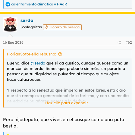
calentamiento climatico
y
HAdR
R
e
a
serdo
c
c
Soplagaitas
Forero de mierda
i
o
n
16 Ene 2026
#62
e
s
FlorianSotoPeña rebuznó:
:
Bueno, dice
@serdo
que si da gustico, aunque quedes como un
maricón de mierda, tienes que probarlo sin más, sin pararte a
pensar que tu dignidad se pulveriza al tiempo que tu ojete
hace catacroquer.
Y respecto a la senectud que impera en estos lares, está claro
que sin reemplazo generacional de la forisma, y con una media
de edad de 50 añazos, vamos a la deriva.
Haz clic para expandir...
Esta es la imagen del forero medio.
Pero hijodeputa, que vives en el bosque como una puta
Ver el archivos adjunto 209673
bestia.