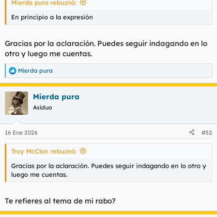
Mierda pura rebuznó:
d
i
e
c
En principio a la expresión
l
i
t
o
e
Gracias por la aclaración. Puedes seguir indagando en lo
m
otro y luego me cuentas.
a
Mierda pura
R
e
a
Mierda pura
c
c
Asiduo
i
o
n
16 Ene 2026
#52
e
s
Troy McClon rebuznó:
:
Gracias por la aclaración. Puedes seguir indagando en lo otro y
luego me cuentas.
Te refieres al tema de mi rabo?