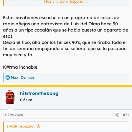
Haz clic para expandir...
alivio psicológico.
Estas navibanes escuché en un programa de cosas de
radio añejas una entrevista de Luis del Olmo hace 30
Ver el archivos adjunto 209685
años a un tipo cacalán que se había puesto un aparato de
esos.
Decía el tipo, allá por los felices 90's, que se tiraba todo el
fin de semana empujando a su señora, que se lo pasaban
Te ponen una perilla en los cojones que la aprietas y un líquido
muy bien y tal.
llena la prótesis.
K#rma inchable.
Max_Demian
R
e
Para ver este contenido, necesitaremos su consentimiento
a
hitsfromthebong
c
para configurar cookies de terceros.
c
Para obtener información más detallada, consulte nuestra
Clásico
i
página de cookies
.
o
n
Aceptar cookies de terceros
16 Ene 2026
#71
e
s
HAdR rebuznó:
: