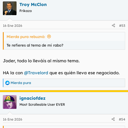
Troy McClon
Frikazo
16 Ene 2026
#53
Mierda pura rebuznó:
Te refieres al tema de mi rabo?
Joder, todo lo lleváis al mismo tema.
HA la con
@Travelord
que es quién lleva ese negociado.
Mierda pura
R
e
a
ignaciofdez
c
c
Most Scrolleable User EVER
i
o
n
16 Ene 2026
#54
e
s