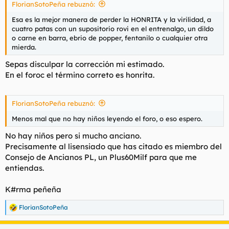
FlorianSotoPeña rebuznó:
:
Esa es la mejor manera de perder la HONRITA y la virilidad, a
cuatro patas con un supositorio rovi en el entrenalgo, un dildo
o carne en barra, ebrio de popper, fentanilo o cualquier otra
mierda.
Sepas disculpar la corrección mi estimado.
En el foroc el término correto es honrita.
FlorianSotoPeña rebuznó:
Menos mal que no hay niños leyendo el foro, o eso espero.
No hay niños pero si mucho anciano.
Precisamente al lisensiado que has citado es miembro del
Consejo de Ancianos PL, un Plus60Milf para que me
entiendas.
K#rma peñeña
FlorianSotoPeña
R
e
a