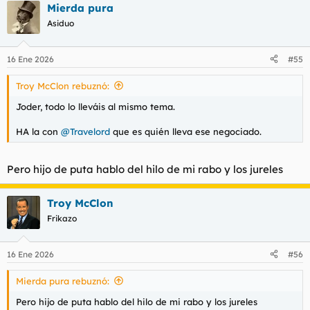
Mierda pura
c
c
Asiduo
i
o
n
16 Ene 2026
#55
e
s
Troy McClon rebuznó:
:
Joder, todo lo lleváis al mismo tema.
HA la con
@Travelord
que es quién lleva ese negociado.
Pero hijo de puta hablo del hilo de mi rabo y los jureles
Troy McClon
Frikazo
16 Ene 2026
#56
Mierda pura rebuznó:
Pero hijo de puta hablo del hilo de mi rabo y los jureles