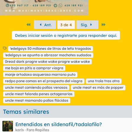
médico y que él decida la dosis y le dé las indicaciones
precisas. Si le sale bien, ya verá qué bien se lo pasa; si no, pues
con la segunda ya sobra para no repetir. Es mi consejo; a partir
de ahí, camine como ustec camele.
Primero
Último
Ant.
3 de 4
Sig.
Debes iniciar sesión o registrarte para responder aquí.
E
'edelgays 50 millones de litros de lefa tragados
t
'edelgays se apunta a abrazar machotes sudados
i
0read dark progre woke woke progre woke woke
q
me bajo en pitis a comprar viagra
u
monje ortodoxo asqueroso marrano puto
e
t
redpo pone comas en el prospecto del viagra
una trola tras otra
a
uncle meat comiendo pollas venosas
uncle meat es más de popper
s
uncle meat felando penes octogenarios
uncle meat mamando pollas flácidas
Temas similares
Entendidos en sildenafil/tadalafilo?
karls
Foro Rapiñas