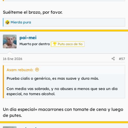
Suélteme el brazo, por favor.
Mierda pura
R
e
a
pai-mei
c
c
Muerto por dentro
Puto asco de tío
i
o
n
16 Ene 2026
#57
e
s
Asam rebuznó:
:
Prueba cialis o genérico, es mas suave y dura más.
Con media vas sobrado, y no abuses a menos que sea un dia
especial, no tomes alcohol.
Un día especial= macarrones con tomate de cena y luego
de putes.