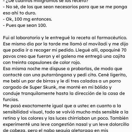
- ¿De cuántos miligramos se las receto?
fue esta:
- No sé, de los que sean necesarios para que se me ponga
eso ahí to duro.
De repente, las luces de los semáforos tenían un halo azulado
- Ok, 100 mg entonces.
rarísimo. Iba conduciendo y me dio por pensar que me estaba
- Pues que sean 100.
quedando ciego de un ojo.
Me puse rojo nivel lava volcánica. Me miré en el retrovisor y
Fui al laboratorio y le entregué la receta al farmacéutico.
parecía un mandril en celo.
Ese mismo día por la tarde me llamó al moviladi y me dijo
que podía ir a recoger mi pedido. Llegué allí, apoquiné 70
Con solo media, aquello se activó y se convirtió en una
pavos creo que fueron y el galeno me entregó una cajita
columna de hormigón armado que no bajaba ni con un
con treinta capsulones de color rojo.
extintor. Lo que para Julio Iglesias debe ser un martes normal,
para mí fue una tortura china. No bajaba ni recitando la lista
Esa misma noche me dispuse a probarlas, de modo que
de convocados de la Selección del 82.
contacté con una putarrángana y pedí cita. Cené ligerito,
me bebí un par de birras y le di tres caladas a un porro
Lo que iba a ser una noche de leyenda se convirtió en mí
cargado de Super Skunk, me monté en mi bólido y
intentando disimular un dolor de cabeza nuclear, con la cara
conduje tranquilamente hasta la dirección de la casa de
ardiendo y rezando para que la cosa se relajara porque aquello
furcias.
empezaba a doler de verdad. Estuve a punto de ir a urgencias,
pero ¿cómo le explicas que te estás quedando ciego y tieso
Me pasó exactamente igual que a ustec en cuanto a la
por robarle el suministro a Popó?
sensibilidad visual, todo se volvió mucho más sensible a la
retina y los colores y las luces chirriaban un poco. También
Al final, ni Julio Iglesias, ni truhán, ni nada. Mucho susto,
experimenté una leve congestión nasal y un leve dolorcillo
mucha taquicardia y la lección aprendida.
de cabeza, pero el nabo seguía aletargao en mis