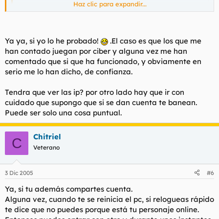
Haz clic para expandir...
Si, esa es la triste realidad. 1 persona una cuenta, o te
Haz clic para expandir...
turnas con la otra persona.
Ya ya, si yo lo he probado!
.El caso es que los que me
Mentira.
han contado juegan por ciber y alguna vez me han
Aunque he oido rumores de poder jugar 2 personas en la
comentado que si que ha funcionado, y obviamente en
1 cuenta, un login, 1 personaje.
misma cuenta con realms diferentes. ¿Verdad , mentira?
serio me lo han dicho, de confianza.
Tendra que ver las ip? por otro lado hay que ir con
cuidado que supongo que si se dan cuenta te banean.
Puede ser solo una cosa puntual.
Chitriel
C
Veterano
3 Dic 2005
#6
Ya, si tu además compartes cuenta.
Alguna vez, cuando te se reinicia el pc, si relogueas rápido
te dice que no puedes porque está tu personaje online.