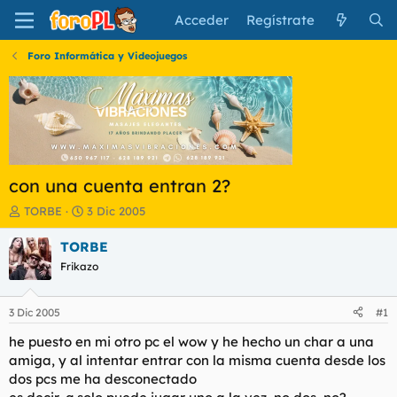
Acceder
Regístrate
Foro Informática y Videojuegos
con una cuenta entran 2?
I
F
TORBE
3 Dic 2005
n
e
i
c
TORBE
c
h
Frikazo
i
a
a
d
d
e
3 Dic 2005
#1
o
i
r
n
he puesto en mi otro pc el wow y he hecho un char a una
d
i
amiga, y al intentar entrar con la misma cuenta desde los
e
c
dos pcs me ha desconectado
l
i