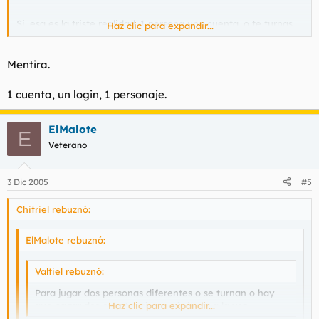
Si, esa es la triste realidad. 1 persona una cuenta, o te turnas
Haz clic para expandir...
con la otra persona.
Mentira.
Aunque he oido rumores de poder jugar 2 personas en la
misma cuenta con realms diferentes. ¿Verdad , mentira?
1 cuenta, un login, 1 personaje.
ElMalote
E
Veterano
3 Dic 2005
#5
Chitriel rebuznó:
ElMalote rebuznó:
Valtiel rebuznó:
Para jugar dos personas diferentes o se turnan o hay
que pagar dos cuentas si quereis jugar a la vez.
Haz clic para expandir...