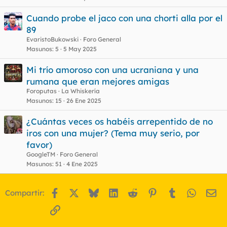
Cuando probe el jaco con una chorti alla por el
89
EvaristoBukowski
Foro General
Masunos
5
5 May 2025
Mi trío amoroso con una ucraniana y una
rumana que eran mejores amigas
Foroputas
La Whiskería
Masunos
15
26 Ene 2025
¿Cuántas veces os habéis arrepentido de no
iros con una mujer? (Tema muy serio, por
favor)
GoogleTM
Foro General
Masunos
51
4 Ene 2025
Facebook
X
Bluesky
LinkedIn
Reddit
Pinterest
Tumblr
WhatsA
Em
Compartir:
Enlace