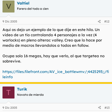
Valtiel
V
Forero del todo a cien
9 Dic 2005
#12
Aqui os dejo un ejemplo de lo que dije en este hilo. Un
video de un tio controlando 4 personajes a la vez (4
warlocks) en pleno alterac valley. Creo que lo hace por
medio de macros llevandolos a todos en follow.
Ocupa solo 16 megas, hay que verlo, al que targetea no
sobrevive.
https://files.filefront.com/AV_ice_battlewmv/;4425293;;/fi
leinfo
Turik
T
Novato de mierda
9 Dic 2005
#13