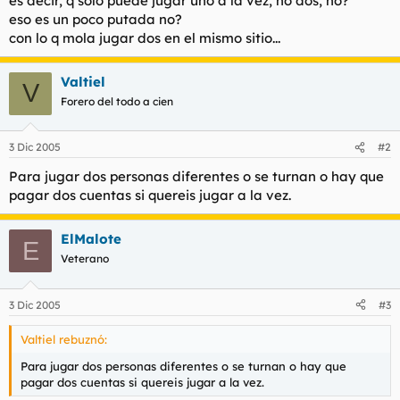
es decir, q solo puede jugar uno a la vez, no dos, no?
t
o
eso es un poco putada no?
e
con lo q mola jugar dos en el mismo sitio...
m
a
Valtiel
V
Forero del todo a cien
3 Dic 2005
#2
Para jugar dos personas diferentes o se turnan o hay que
pagar dos cuentas si quereis jugar a la vez.
ElMalote
E
Veterano
3 Dic 2005
#3
Valtiel rebuznó:
Para jugar dos personas diferentes o se turnan o hay que
pagar dos cuentas si quereis jugar a la vez.