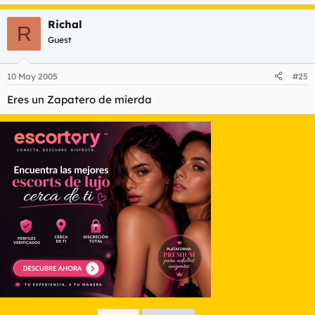
Richal
R
Guest
10 May 2005
#25
Eres un Zapatero de mierda