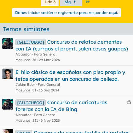
Último
1 de 6
Sig.
Debes iniciar sesión o registrarte para responder aquí.
Temas similares
Concurso de relatos dementes
[GILIJUEGO]
con IA (curraos el promt, salen cosas guapas)
Alcaudon
Foro General
Masunos
36
29 Mar 2026
El hilo clásico de españolas con piso propio y
tetas operadas en un concurso de belleza.
Jakim Boor
Foro General
Masunos
81
16 Sep 2024
Concurso de caricaturas
[GILIJUEGO]
e
foreras con la IA de Bing
r
Alcaudon
Foro General
r
Masunos
531
6 Nov 2023
Concurso de cocina: tortilla de patatas
Cocina