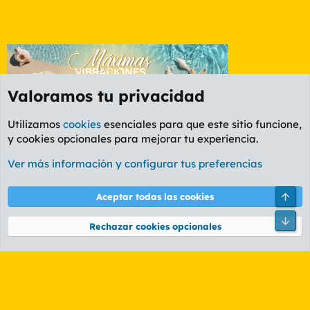
Valoramos tu privacidad
Utilizamos
cookies
esenciales para que este sitio funcione,
y cookies opcionales para mejorar tu experiencia.
Foro General
Ver más información y configurar tus preferencias
Cookies
PL OLDSTYLE AMARILLO
Cambiar fuente
Español (ES)
Arri
Aceptar todas las cookies
Contáctanos
Términos y reglas
Política de privacidad
Ayuda
R
Pie
S
Rechazar cookies opcionales
S
®
Community platform by XenForo
© 2010-2026 XenForo Ltd.