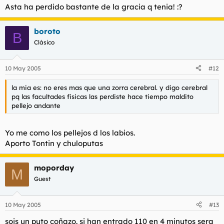
Asta ha perdido bastante de la gracia q tenia! :?
boroto
B
Clásico
10 May 2005
#12
la mia es: no eres mas que una zorra cerebral. y digo cerebral
pq las facultades fisicas las perdiste hace tiempo maldito
pellejo andante
Yo me como los pellejos d los labios.
Aporto Tontin y chuloputas
moporday
M
Guest
10 May 2005
#13
sois un puto coñazo. si han entrado 110 en 4 minutos sera