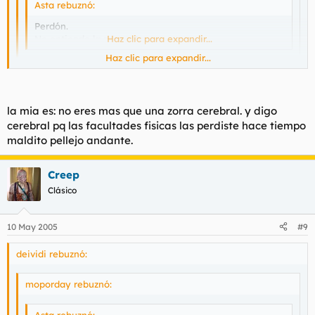
Asta rebuznó:
Perdón.
No entiendo la pregunta.
Haz clic para expandir...
Haz clic para expandir...
pues basicamente que aportes uno..o varios insultos. a
modo de concurso... y surge de que estaba buscando
Haz clic para expandir...
alguna web de insultos por la red y no encuentro nada.
la mia es: no eres mas que una zorra cerebral. y digo
¡¡AH!!. Entonces mi respuesta
cerebral pq las facultades fisicas las perdiste hace tiempo
es "SI"
maldito pellejo andante.
Creep
Clásico
10 May 2005
#9
deividi rebuznó:
moporday rebuznó:
Asta rebuznó: