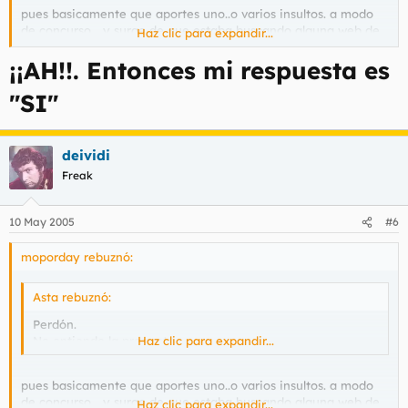
pues basicamente que aportes uno..o varios insultos. a modo
de concurso... y surge de que estaba buscando alguna web de
Haz clic para expandir...
insultos por la red y no encuentro nada.
¡¡AH!!. Entonces mi respuesta es
"SI"
deividi
Freak
10 May 2005
#6
moporday rebuznó:
Asta rebuznó:
Perdón.
No entiendo la pregunta.
Haz clic para expandir...
pues basicamente que aportes uno..o varios insultos. a modo
de concurso... y surge de que estaba buscando alguna web de
Haz clic para expandir...