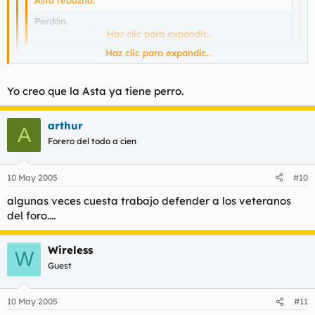
Perdón.
No entiendo la pregunta.
Haz clic para expandir...
Haz clic para expandir...
pues basicamente que aportes uno..o varios insultos. a
modo de concurso... y surge de que estaba buscando
Haz clic para expandir...
Yo creo que la Asta ya tiene perro.
alguna web de insultos por la red y no encuentro nada.
Se esta quedando contigo.
arthur
A
Forero del todo a cien
10 May 2005
#10
algunas veces cuesta trabajo defender a los veteranos
del foro....
Wireless
W
Guest
10 May 2005
#11