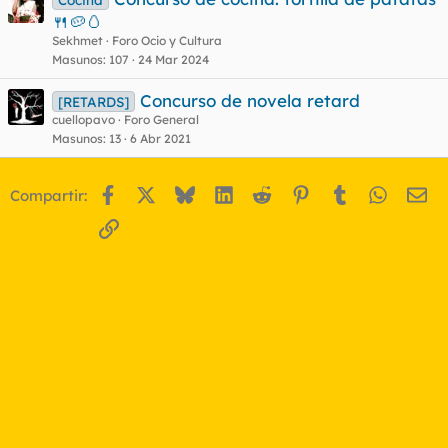
🍴🥔🥚
o
Sekhmet
Foro Ocio y Cultura
Masunos
107
24 Mar 2024
Concurso de novela retard
[RETARDS]
cuellopavo
Foro General
Masunos
13
6 Abr 2021
Facebook
X
Bluesky
LinkedIn
Reddit
Pinterest
Tumblr
WhatsA
Em
Compartir:
Enlace