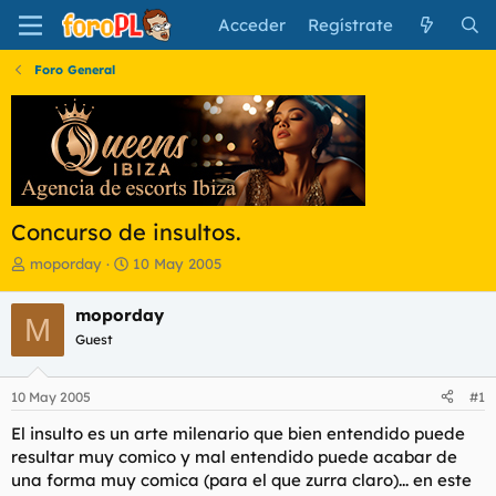
Acceder
Regístrate
Foro General
Concurso de insultos.
I
F
moporday
10 May 2005
n
e
i
c
moporday
M
c
h
Guest
i
a
a
d
d
e
10 May 2005
#1
o
i
r
n
El insulto es un arte milenario que bien entendido puede
d
i
resultar muy comico y mal entendido puede acabar de
e
c
una forma muy comica (para el que zurra claro)... en este
l
i