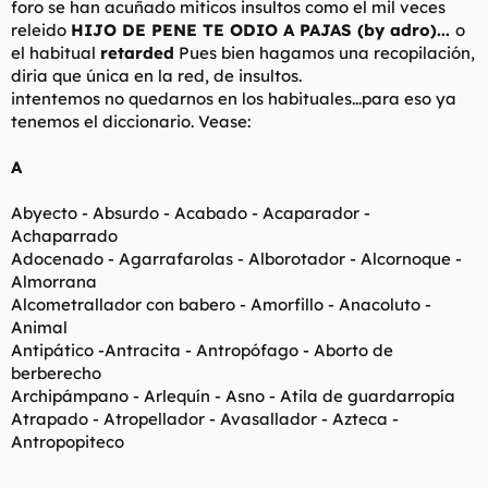
foro se han acuñado miticos insultos como el mil veces
t
o
e
releido
HIJO DE PENE TE ODIO A PAJAS (by adro)...
o
m
el habitual
retarded
Pues bien hagamos una recopilación,
a
diria que única en la red, de insultos.
intentemos no quedarnos en los habituales...para eso ya
tenemos el diccionario. Vease:
A
Abyecto - Absurdo - Acabado - Acaparador -
Achaparrado
Adocenado - Agarrafarolas - Alborotador - Alcornoque -
Almorrana
Alcometrallador con babero - Amorfillo - Anacoluto -
Animal
Antipático -Antracita - Antropófago - Aborto de
berberecho
Archipámpano - Arlequín - Asno - Atila de guardarropía
Atrapado - Atropellador - Avasallador - Azteca -
Antropopiteco