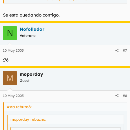
insultos por la red y no encuentro nada.
Se esta quedando contigo.
Nofollador
N
Veterano
10 May 2005
#7
:76
moporday
M
Guest
10 May 2005
#8
Asta rebuznó:
moporday rebuznó: