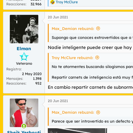
Troy McClure
R
Reacciones
32.966
e
a
20 Jun 2021
c
c
i
Max_Demian rebuznó:
o
n
Supongo que conoces extrovertidos que a ti
e
s
Nadie inteligente puede creer que hay e
Elman
:
Troy McClure rebuznó:
Veterano
No te atormentes buscando silogismos para
Registro
2 May 2020
Repartir carnets de inteligencia está muy f
Mensajes
1.398
Reacciones
952
En cambio repartir carnets de subnormal 
20 Jun 2021
Max_Demian rebuznó:
Parece que ser introvertido es un defecto y
Sheik Yerbouti