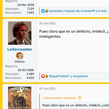
Registro
14 Mar 2018
Mensajes
7.129
bonachon
,
Césped Alí
,
Kramer99
y 8 más
R
Reacciones
7.692
e
a
20 Jun 2021
c
c
Pues claro que es un defecto, imbécil,
i
o
inteligentes.
n
e
s
Lollercoaster
:
Clásico
Registro
10 Oct 2006
Mensajes
2.489
RogueTrade27
y
resquemor
R
Reacciones
4.520
e
a
20 Jun 2021
c
c
i
Lollercoaster rebuznó:
o
n
Pues claro que es un defecto, imbécil, ¿có
e