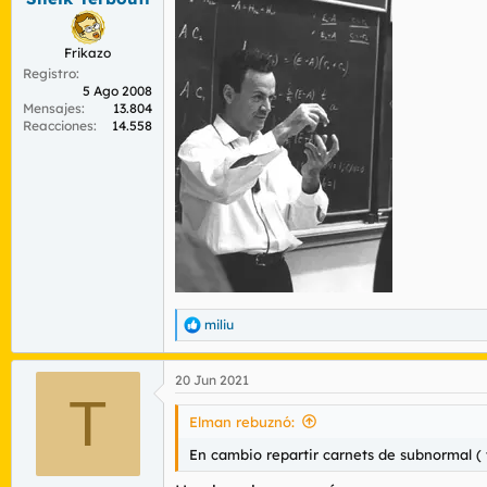
Frikazo
Registro
5 Ago 2008
Mensajes
13.804
Reacciones
14.558
miliu
R
e
a
20 Jun 2021
c
T
c
i
Elman rebuznó:
o
n
En cambio repartir carnets de subnormal ( t
e