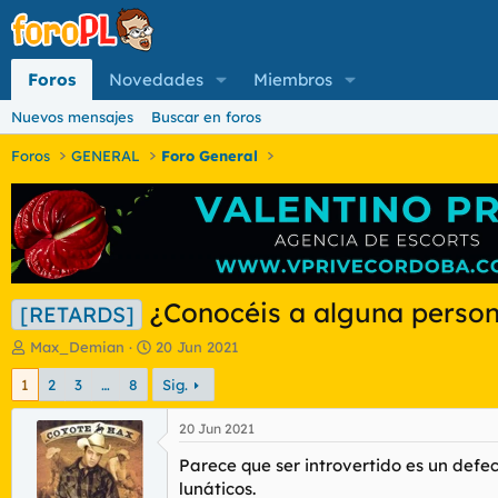
Foros
Novedades
Miembros
Nuevos mensajes
Buscar en foros
Foros
GENERAL
Foro General
¿Conocéis a alguna person
[RETARDS]
I
F
Max_Demian
20 Jun 2021
n
e
1
2
3
…
8
Sig.
i
c
c
h
i
a
20 Jun 2021
a
d
Parece que ser introvertido es un defec
d
e
o
i
lunáticos.