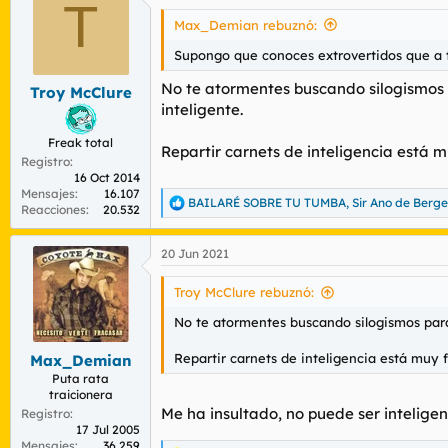
T
Max_Demian rebuznó:
Supongo que conoces extrovertidos que a ti
No te atormentes buscando silogismos 
Troy McClure
inteligente.
Freak total
Repartir carnets de inteligencia está m
Registro
16 Oct 2014
Mensajes
16.107
BAILARÉ SOBRE TU TUMBA
,
Sir Ano de Berg
R
Reacciones
20.532
e
a
20 Jun 2021
c
c
i
Troy McClure rebuznó:
o
n
No te atormentes buscando silogismos para
e
s
Repartir carnets de inteligencia está muy f
Max_Demian
:
Puta rata
traicionera
Me ha insultado, no puede ser inteligen
Registro
17 Jul 2005
Mensajes
36.259