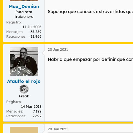
s
Max_Demian
:
Supongo que conoces extrovertidos que 
Puta rata
traicionera
Registro
17 Jul 2005
Mensajes
36.259
Reacciones
32.966
20 Jun 2021
Habría que empezar por definir que co
Ataulfo el rojo
Freak
Registro
14 Mar 2018
Mensajes
7.129
Reacciones
7.692
20 Jun 2021