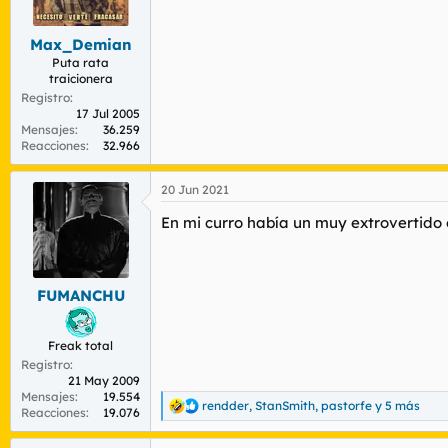
r
n
d
i
Max_Demian
e
c
l
i
Puta rata
traicionera
t
o
e
Registro
17 Jul 2005
m
Mensajes
36.259
a
Reacciones
32.966
20 Jun 2021
En mi curro había un muy extrovertido 
FUMANCHU
Freak total
Registro
21 May 2009
Mensajes
19.554
rendder
,
StanSmith
,
pastorfe
y 5 más
R
Reacciones
19.076
e
a