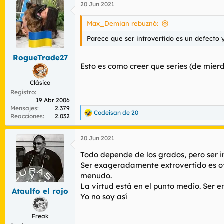
20 Jun 2021
c
c
i
Max_Demian rebuznó:
o
n
Parece que ser introvertido es un defecto y
e
s
RogueTrade27
:
Esto es como creer que series (de mierd
Clásico
Registro
19 Abr 2006
Mensajes
2.379
Codeisan de 20
R
Reacciones
2.032
e
a
20 Jun 2021
c
c
Todo depende de los grados, pero ser int
i
o
Ser exageradamente extrovertido es ot
n
menudo.
e
La virtud está en el punto medio. Ser e
s
Ataulfo el rojo
Yo no soy así
:
Freak