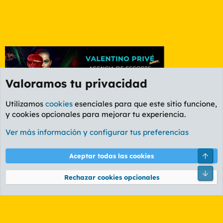
Valoramos tu privacidad
Utilizamos
cookies
esenciales para que este sitio funcione,
y cookies opcionales para mejorar tu experiencia.
Foro General
Ver más información y configurar tus preferencias
Cookies
PL OLDSTYLE AMARILLO
Cambiar fuente
Español (ES)
Arri
Aceptar todas las cookies
Contáctanos
Términos y reglas
Política de privacidad
Ayuda
R
Pie
S
Rechazar cookies opcionales
S
®
Community platform by XenForo
© 2010-2026 XenForo Ltd.