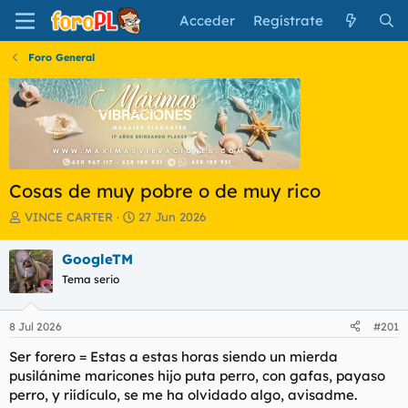
Acceder
Regístrate
Foro General
Cosas de muy pobre o de muy rico
I
F
VINCE CARTER
27 Jun 2026
n
e
i
c
GoogleTM
c
h
Tema serio
i
a
a
d
d
e
8 Jul 2026
#201
o
i
r
n
Ser forero = Estas a estas horas siendo un mierda
d
i
pusilánime maricones hijo puta perro, con gafas, payaso
e
c
perro, y riídículo, se me ha olvidado algo, avisadme.
l
i