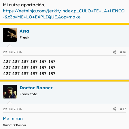
Mi cutre aportación.
https://netninja.com/jerkit/index.p...CULO+TE+LA+HINCO
-&c3b=ME+LO+EXPLIQUE.&op=make
Asta
Freak
29 Jul 2004
#16
:137 :137 :137 :137 :137 :137
:137 :137 :137 :137 :137 :137
:137 :137 :137 :137 :137 :137
Doctor Banner
Freak total
29 Jul 2004
#17
Me miran
Guión: Dr.Banner