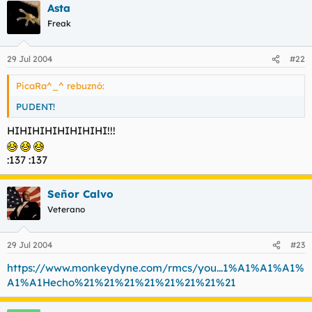
Asta
Freak
29 Jul 2004
#22
PicaRa^_^ rebuznó:
PUDENT!
HIHIHIHIHIHIHIHI!!!
:137 :137
Señor Calvo
Veterano
29 Jul 2004
#23
https://www.monkeydyne.com/rmcs/you...1%A1%A1%A1%
A1%A1Hecho%21%21%21%21%21%21%21%21