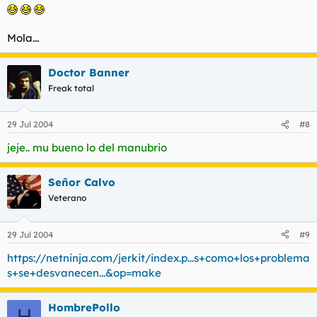
Mola...
Doctor Banner
Freak total
29 Jul 2004
#8
jeje.. mu bueno lo del manubrio
Señor Calvo
Veterano
29 Jul 2004
#9
https://netninja.com/jerkit/index.p...s+como+los+problema
s+se+desvanecen...&op=make
HombrePollo
H