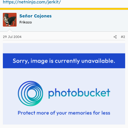
https://netninja.com/jerkit/
t
o
e
m
Señor Cojones
a
Frikazo
29 Jul 2004
#2