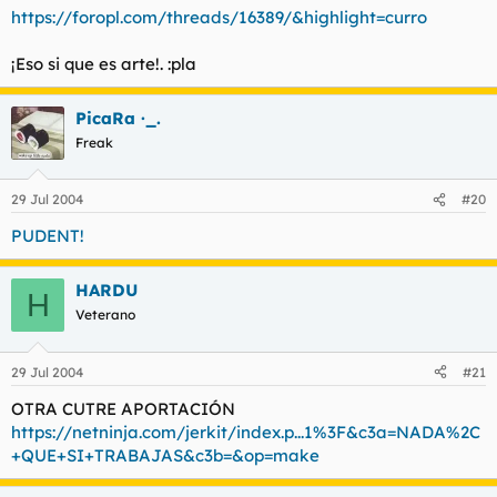
https://foropl.com/threads/16389/&highlight=curro
¡Eso si que es arte!. :pla
PicaRa ·_.
Freak
29 Jul 2004
#20
PUDENT!
HARDU
H
Veterano
29 Jul 2004
#21
OTRA CUTRE APORTACIÓN
https://netninja.com/jerkit/index.p...1%3F&c3a=NADA%2C
+QUE+SI+TRABAJAS&c3b=&op=make