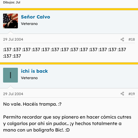
Dibujos: Jul
Señor Calvo
Veterano
29 Jul 2004
#18
:137 :137 :137 :137 :137 :137 :137 :137 :137 :137 :137 :137 :137
:137 :137
ichi is back
I
Veterano
29 Jul 2004
#19
No vale. Hacéis trampa. :?
Permito recordar que soy pionero en hacer cómics cutres
y colgarlos por ahí sin pudor... ¡y hechos totalmente a
mano con un bolígrafo Bic!. :D