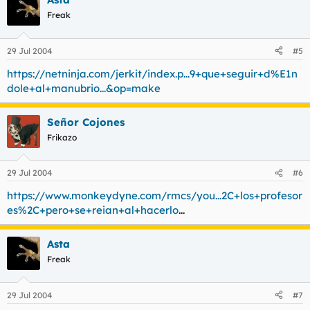
Freak
29 Jul 2004
#5
https://netninja.com/jerkit/index.p...9+que+seguir+d%E1n
dole+al+manubrio...&op=make
Señor Cojones
Frikazo
29 Jul 2004
#6
https://www.monkeydyne.com/rmcs/you...2C+los+profesor
es%2C+pero+se+reian+al+hacerlo
...
Asta
Freak
29 Jul 2004
#7