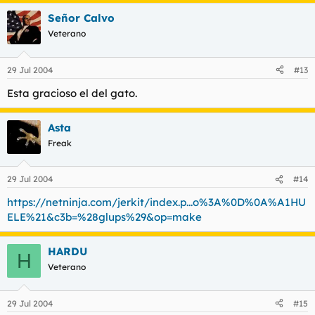
Señor Calvo
Veterano
29 Jul 2004
#13
Esta gracioso el del gato.
Asta
Freak
29 Jul 2004
#14
https://netninja.com/jerkit/index.p...o%3A%0D%0A%A1HU
ELE%21&c3b=%28glups%29&op=make
HARDU
H
Veterano
29 Jul 2004
#15