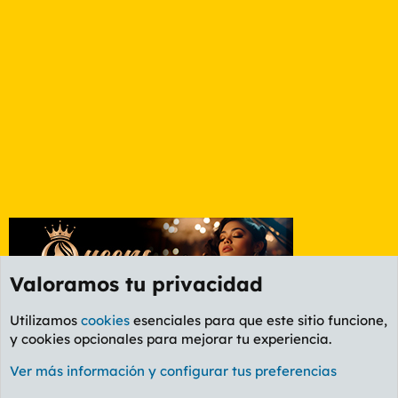
Valoramos tu privacidad
Utilizamos
cookies
esenciales para que este sitio funcione,
y cookies opcionales para mejorar tu experiencia.
Foro General
Ver más información y configurar tus preferencias
Cookies
PL OLDSTYLE AMARILLO
Cambiar fuente
Español (ES)