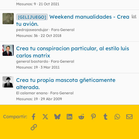
Masunos
9
21 Oct 2021
E
Weekend manualidades - Crea
[GILIJUEGO]
n
tu avión.
c
pedrojoseandujar
Foro General
u
Masunos
36
22 Oct 2018
e
Crea tu conspiracion particular, al estilo luis
s
carlos matrix
t
general bastardo
Foro General
Masunos
19
3 Mar 2011
Crea tu propia mascota gñeticamente
alterada.
El calamar enano
Foro General
Masunos
19
29 Abr 2009
Facebook
X
Bluesky
LinkedIn
Reddit
Pinterest
Tumblr
WhatsA
Em
Compartir:
Enlace