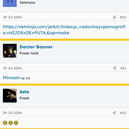
Veterano
29 Jul 2004
#10
https://netninja.com/jerkit/index.p...+solo+hay+pornografi
a.+HIJOS+DE+PUTA.&op=make
Doctor Banner
Freak total
29 Jul 2004
#11
Mimosín
by Jul
Asta
Freak
29 Jul 2004
#12