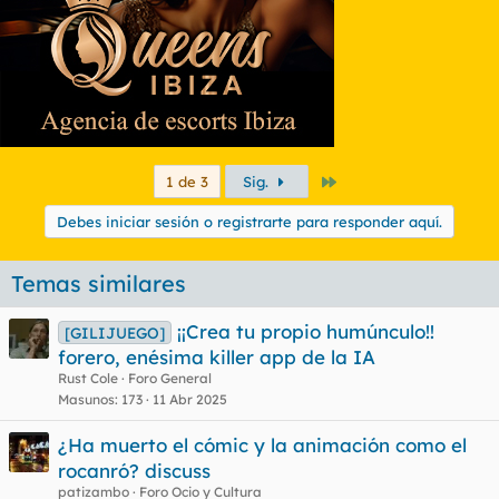
Último
1 de 3
Sig.
Debes iniciar sesión o registrarte para responder aquí.
Temas similares
¡¡Crea tu propio humúnculo!!
[GILIJUEGO]
forero, enésima killer app de la IA
Rust Cole
Foro General
Masunos
173
11 Abr 2025
¿Ha muerto el cómic y la animación como el
rocanró? discuss
patizambo
Foro Ocio y Cultura