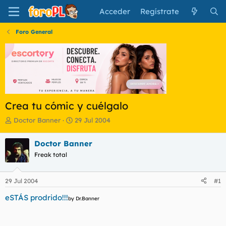
Acceder
Regístrate
Foro General
Crea tu cómic y cuélgalo
I
F
Doctor Banner
29 Jul 2004
n
e
i
c
Doctor Banner
c
h
Freak total
i
a
a
d
d
e
29 Jul 2004
#1
o
i
r
n
eSTÁS prodrido!!!
by Dr.Banner
d
i
e
c
l
i