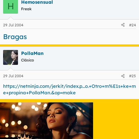
Hemosensual
H
Freak
29 Jul 2004
#24
Bragas
PollaMan
Clásico
29 Jul 2004
#25
https://netninja.com/jerkit/index.p...o.+Otro+m%E1s+ke+m
e+propina+PollaMan.&op=make