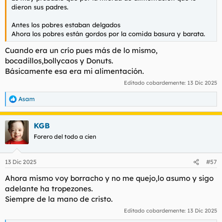
dieron sus padres.
Antes los pobres estaban delgados
Ahora los pobres están gordos por la comida basura y barata.
Cuando era un crío pues más de lo mismo,
bocadillos,bollycaos y Donuts.
Básicamente esa era mi alimentación.
Editado cobardemente:
13 Dic 2025
Asam
R
e
a
KGB
c
c
Forero del todo a cien
i
o
n
13 Dic 2025
#57
e
s
Ahora mismo voy borracho y no me quejo,lo asumo y sigo
:
adelante ha tropezones.
Siempre de la mano de cristo.
Editado cobardemente:
13 Dic 2025