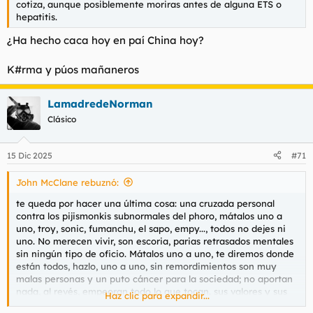
cotiza, aunque posiblemente moriras antes de alguna ETS o
hepatitis.
¿Ha hecho caca hoy en paí China hoy?
K#rma y púos mañaneros
LamadredeNorman
Clásico
15 Dic 2025
#71
John McClane rebuznó:
te queda por hacer una última cosa: una cruzada personal
contra los pijismonkis subnormales del phoro, mátalos uno a
uno, troy, sonic, fumanchu, el sapo, empy..., todos no dejes ni
uno. No merecen vivir, son escoria, parias retrasados mentales
sin ningún tipo de oficio. Mátalos uno a uno, te diremos donde
están todos, hazlo, uno a uno, sin remordimientos son muy
malas personas y un puto cáncer para la sociedad; no aportan
nada, al revés, empeoran todo lo que tocan. sus valores y sus
Haz clic para expandir...
pensamientos no tienen valor. Hazlo, mátalos. Mata a sus