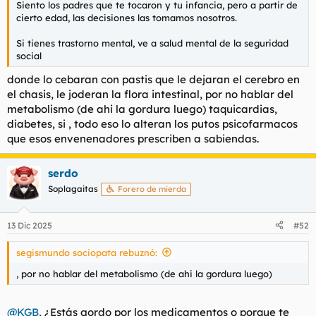
Siento los padres que te tocaron y tu infancia, pero a partir de
l
i
cierto edad, las decisiones las tomamos nosotros.
t
o
e
Si tienes trastorno mental, ve a salud mental de la seguridad
m
social
a
donde lo cebaran con pastis que le dejaran el cerebro en
el chasis, le joderan la flora intestinal, por no hablar del
metabolismo (de ahi la gordura luego) taquicardias,
diabetes, si , todo eso lo alteran los putos psicofarmacos
que esos envenenadores prescriben a sabiendas.
serdo
Soplagaitas
Forero de mierda
13 Dic 2025
#52
segismundo sociopata rebuznó:
, por no hablar del metabolismo (de ahi la gordura luego)
@KGB
, ¿Estás gordo por los medicamentos o porque te