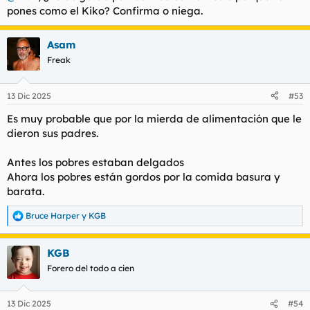
pones como el Kiko? Confirma o niega.
Asam
Freak
13 Dic 2025
#53
Es muy probable que por la mierda de alimentación que le
dieron sus padres.
Antes los pobres estaban delgados
Ahora los pobres están gordos por la comida basura y
barata.
Bruce Harper
y
KGB
R
e
a
KGB
c
c
Forero del todo a cien
i
o
n
13 Dic 2025
#54
e