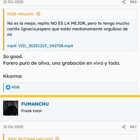
15 Dic 2025
#66
e
s
KGB rebuznó:
:
No es la mejor, repito NO ES LA MEJOR, pero te tengo mucho
cariño Ignacio,espero que estés medianamente orgulloso de
mi
mp4: VID_20251215_042758.mp4
So good.
Forero puro de oliva, una grabación en vivo y todo.
Kkarma
KGB
R
e
a
FUMANCHU
c
c
Freak total
i
o
n
15 Dic 2025
#67
e
s
John McClane rebuznó:
: