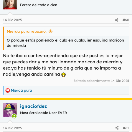
Forero del todo a cien
14 Dic 2025
#60
Mierda pura rebuznó:
O porque estás poniendo el culo en cualquier esquina maricon
de mierda
No te iba a contestar,entiendo que este post es lo mejor
que puedes dar y me has llamado maricon de mierda y
eso,ya has tenido tú minuto de gloria que no importa a
nadie,venga anda camina
Editado cobardemente:
14 Dic 2025
Mierda pura
R
e
a
ignaciofdez
c
c
Most Scrolleable User EVER
i
o
n
14 Dic 2025
#61
e