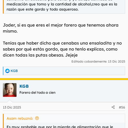
medicación que tomo y la cantidad de alcohol,creo que es la
razón que este gordo y todo asqueroso.
Joder, si es que eres el mejor forero que tenemos ahora
mismo.
Tenías que haber dicho que cenabas una ensaladita y no
sabes por qué estás gordo, que no tenlo explicas, como
dicen todas las putas obesas. Jejeje
Editado cobardemente:
13 Dic 2025
KGB
R
e
a
KGB
c
c
Forero del todo a cien
i
o
n
13 Dic 2025
#56
e
s
Asam rebuznó:
:
Es muy probable que por la mierda de alimentación que le