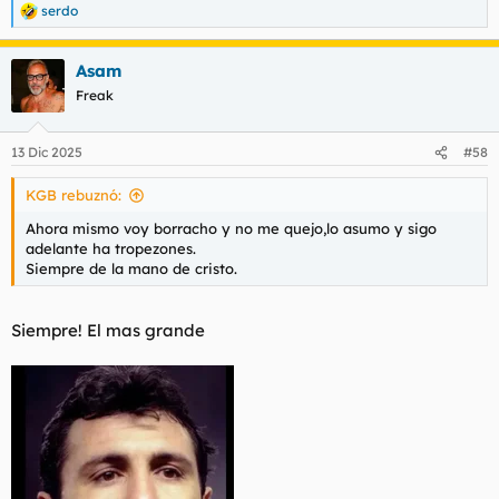
serdo
R
e
a
Asam
c
c
Freak
i
o
n
13 Dic 2025
#58
e
s
KGB rebuznó:
:
Ahora mismo voy borracho y no me quejo,lo asumo y sigo
adelante ha tropezones.
Siempre de la mano de cristo.
Siempre! El mas grande