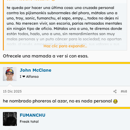
te queda por hacer una última cosa: una cruzada personal
contra los pijismonkis subnormales del phoro, mátalos uno a
uno, troy, sonic, fumanchu, el sapo, empy..., todos no dejes ni
uno. No merecen vivir, son escoria, parias retrasados mentales
sin ningún tipo de oficio. Mátalos uno a uno, te diremos donde
están todos, hazlo, uno a uno, sin remordimientos son muy
malas personas y un puto cáncer para la sociedad; no aportan
nada, al revés, empeoran todo lo que tocan. sus valores y sus
Haz clic para expandir...
pensamientos no tienen valor. Hazlo, mátalos. Mata a sus
mueres y vástagos también. viólalos primero si te apetece,
Ofrecele una mamada a ver si con esas.
eres bueno, hazlo si quieres. Te hago una lista por mp, nombre
completo y ubicación, mátalos no dejes ni uno, acuérdate.
John McClane
luego te suicidas y listo, tarea finiquitada y redonda
I ❤ Alfonso
15 Dic 2025
#68
he nombrado phoreros al azar, no es nada personal
FUMANCHU
Freak total