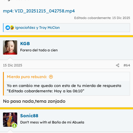
mp4: VID_20251215_042758.mp4
Editado cobardemente:
15 Dic 2025
ignaciofdez
y
Troy McClon
R
e
a
KGB
c
c
Forero del todo a cien
i
o
n
15 Dic 2025
#64
e
s
Mierda pura rebuznó:
:
Yo en cambio me quedo con esto de tu mierda de respuesta
“Editado cobardemente: Hoy a las 06:10”
No pasa nada,tema zanjado
Sonic88
Don't mess with el Baño de mi Abuela