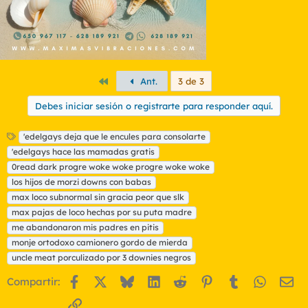
Primero
Ant.
3 de 3
Debes iniciar sesión o registrarte para responder aquí.
E
'edelgays deja que le encules para consolarte
t
'edelgays hace las mamadas gratis
i
0read dark progre woke woke progre woke woke
q
los hijos de morzi downs con babas
u
max loco subnormal sin gracia peor que slk
e
t
max pajas de loco hechas por su puta madre
a
me abandonaron mis padres en pitis
s
monje ortodoxo camionero gordo de mierda
uncle meat porculizado por 3 downies negros
Facebook
X
Bluesky
LinkedIn
Reddit
Pinterest
Tumblr
WhatsA
Em
Compartir:
Enlace