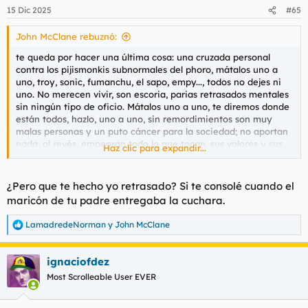
15 Dic 2025
#65
John McClane rebuznó:
te queda por hacer una última cosa: una cruzada personal
contra los pijismonkis subnormales del phoro, mátalos uno a
uno, troy, sonic, fumanchu, el sapo, empy..., todos no dejes ni
uno. No merecen vivir, son escoria, parias retrasados mentales
sin ningún tipo de oficio. Mátalos uno a uno, te diremos donde
están todos, hazlo, uno a uno, sin remordimientos son muy
malas personas y un puto cáncer para la sociedad; no aportan
nada, al revés, empeoran todo lo que tocan. sus valores y sus
Haz clic para expandir...
pensamientos no tienen valor. Hazlo, mátalos. Mata a sus
mueres y vástagos también. viólalos primero si te apetece,
eres bueno, hazlo si quieres. Te hago una lista por mp, nombre
¿Pero que te hecho yo retrasado? Si te consolé cuando el
completo y ubicación, mátalos no dejes ni uno, acuérdate.
maricón de tu padre entregaba la cuchara.
luego te suicidas y listo, tarea finiquitada y redonda
LamadredeNorman
y
John McClane
R
e
a
ignaciofdez
c
c
Most Scrolleable User EVER
i
o
n