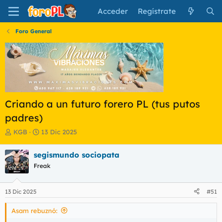
Acceder
Regístrate
Foro General
Criando a un futuro forero PL (tus putos
padres)
I
F
KGB
13 Dic 2025
n
e
i
c
segismundo sociopata
c
h
Freak
i
a
a
d
d
e
13 Dic 2025
#51
o
i
r
n
Asam rebuznó:
d
i
e
c