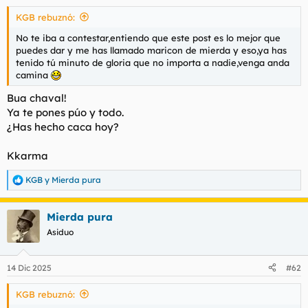
s
KGB rebuznó:
:
No te iba a contestar,entiendo que este post es lo mejor que
puedes dar y me has llamado maricon de mierda y eso,ya has
tenido tú minuto de gloria que no importa a nadie,venga anda
camina
Bua chaval!
Ya te pones púo y todo.
¿Has hecho caca hoy?
Kkarma
KGB
y
Mierda pura
R
e
a
Mierda pura
c
c
Asiduo
i
o
n
14 Dic 2025
#62
e
s
KGB rebuznó:
: